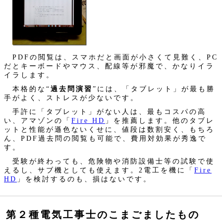
PDFの閲覧は、スマホだと画面が小さくて見難く、PC
だとキーボードやマウス、配線等が邪魔で、かなりイラ
イラします。
本格的な“
過去問演習
”には、「タブレット」が最も勝
手がよく、ストレスが少ないです。
手許に「タブレット」がない人は、最もコスパの高
い、アマゾンの「
Fire HD
」を推薦します。他のタブレ
ットと性能が遜色ないくせに、値段は数割安く、もちろ
ん、PDF過去問の閲覧も可能で、費用対効果が秀逸で
す。
受験が終わっても、危険物や消防設備士等の試験で使
えるし、サブ機としても使えます。2電工を機に「
Fire
HD
」を検討するのも、損はないです。
第２種電気工事士のこまごましたもの