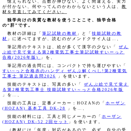
憶えられない、点数が伸びない、よく間違える、実力
が付かない、何やってんのかわからないという人は、
教
材を見直してみてください。
独学向けの良質な教材を使うことこそ、独学合格
の“肝”です。
教材の詳細は「
筆記試験の教材
」と「
技能試験の教
材
」に述べてますが、読むのがメンドクサイ人は…、
筆記用のテキストは、絵が多くて漢字の少ない「
ぜん
ぶ絵で見て覚える第2種電気工事士筆記試験すいーっと
合格(2026年版)
」を、
筆記用の過去問には、コンパクトで持ち運びやすい「
すい~っと合格赤のハンディ ぜんぶ解くべし!第2種電気
工事士 筆記過去問2026
」を使います。
技能のテキストは、写真の多い「
ぜんぶ絵で見て覚え
る第2種電気工事士 技能試験すい～っと合格2026年版
」を…、
技能の工具は、定番メーカー：HOZANの「
ホーザン
(HOZAN) 基本工具 DK-28
」を…、
技能の材料には、工具と同じメーカーの「
ホーザン
(HOZAN) DK-52 2回セット
」を使います。
（
教材には「年度」対応があるので、必ず、自分の受