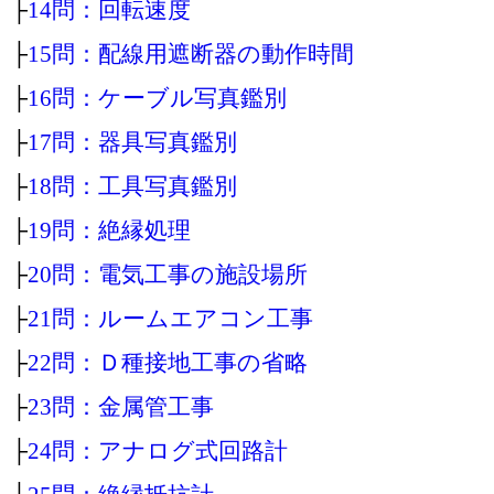
├
14問：回転速度
├
15問：配線用遮断器の動作時間
├
16問：ケーブル写真鑑別
├
17問：器具写真鑑別
├
18問：工具写真鑑別
├
19問：絶縁処理
├
20問：電気工事の施設場所
├
21問：ルームエアコン工事
├
22問：Ｄ種接地工事の省略
├
23問：金属管工事
├
24問：アナログ式回路計