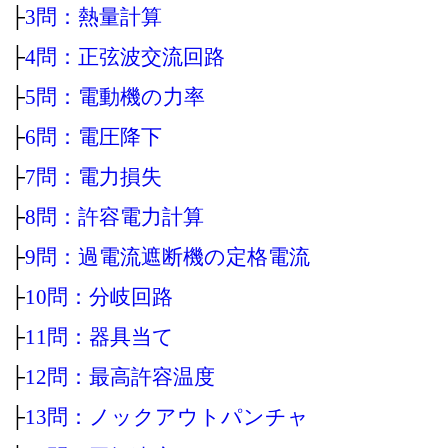
├
3問：熱量計算
├
4問：正弦波交流回路
├
5問：電動機の力率
├
6問：電圧降下
├
7問：電力損失
├
8問：許容電力計算
├
9問：過電流遮断機の定格電流
├
10問：分岐回路
├
11問：器具当て
├
12問：最高許容温度
├
13問：ノックアウトパンチャ