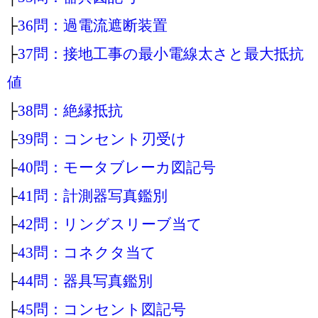
├
36問：過電流遮断装置
├
37問：接地工事の最小電線太さと最大抵抗
値
├
38問：絶縁抵抗
├
39問：コンセント刃受け
├
40問：モータブレーカ図記号
├
41問：計測器写真鑑別
├
42問：リングスリーブ当て
├
43問：コネクタ当て
├
44問：器具写真鑑別
├
45問：コンセント図記号