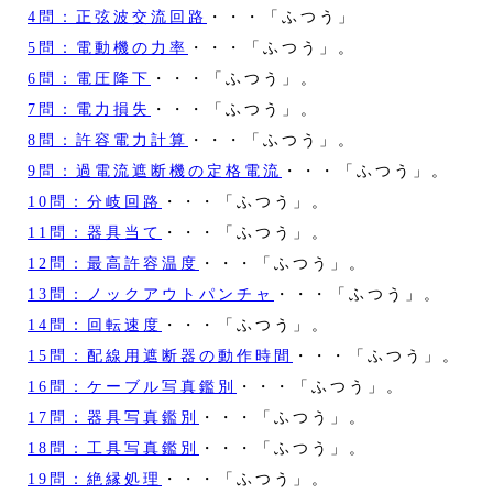
4問：正弦波交流回路
・・・「ふつう」
5問：電動機の力率
・・・「ふつう」。
6問：電圧降下
・・・「ふつう」。
7問：電力損失
・・・「ふつう」。
8問：許容電力計算
・・・「ふつう」。
9問：過電流遮断機の定格電流
・・・「ふつう」。
10問：分岐回路
・・・「ふつう」。
11問：器具当て
・・・「ふつう」。
12問：最高許容温度
・・・「ふつう」。
13問：ノックアウトパンチャ
・・・「ふつう」。
14問：回転速度
・・・「ふつう」。
15問：配線用遮断器の動作時間
・・・「ふつう」。
16問：ケーブル写真鑑別
・・・「ふつう」。
17問：器具写真鑑別
・・・「ふつう」。
18問：工具写真鑑別
・・・「ふつう」。
19問：絶縁処理
・・・「ふつう」。