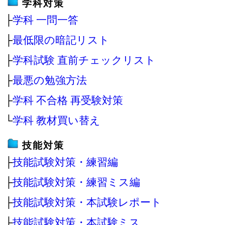
学科対策
├
学科 一問一答
├
最低限の暗記リスト
├
学科試験 直前チェックリスト
├
最悪の勉強方法
├
学科 不合格 再受験対策
└
学科 教材買い替え
技能対策
├
技能試験対策・練習編
├
技能試験対策・練習ミス編
├
技能試験対策・本試験レポート
├
技能試験対策・本試験ミス