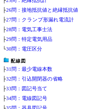
├
25問：絶縁抵抗計
├
26問：接地抵抗値と絶縁抵抗値
├
27問：クランプ形漏れ電流計
├
28問：電気工事士法
├
29問：特定電気用品
└
30問：電圧区分
配線図
├
31問：最少電線本数
├
32問：引込開閉器の省略
├
33問：図記号当て
├
34問：電線図記号
├
35問：器具図記号