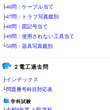
├
46問：ケーブル当て
├
47問：トラフ写真鑑別
├
48問：図記号当て
├
49問：使用されない工具当て
└
50問：器具写真鑑別
２電工過去問
├
インデックス
└
問題番号科目対応表
学科試験
├
令和8年度 上期 学科