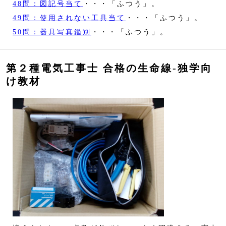
48問：図記号当て
・・・「ふつう」。
49問：使用されない工具当て
・・・「ふつう」。
50問：器具写真鑑別
・・・「ふつう」。
第２種電気工事士 合格の生命線‐独学向
け教材