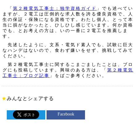
「
第２種電気工事士：独学資格ガイド
」でも述べてい
ますが、２電工は圧倒的な求人数を誇る優良資格で、人
生の保証・保険になる資格です。わたし個人、とって本
当に損がなかったと、ひしひし感じています。何か資格
でも、とお考えの方は、いの一番に２電工を推薦しま
す。
先述したように、文系・電気ド素人でも、試験に巨大
なハンデはないので、食わず嫌いをせず、挑戦してみて
ください。
第２種電気工事士に関するこまごましたことは、ブロ
グにも投稿しています。興味のある方は、「
第２種電気
工事士：ブログ記事
」をばご参考ください。
★
みんなとシェアする
Facebook