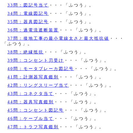
33問：図記号当て
・・・「ふつう」。
34問：電線図記号
・・・「ふつう」。
35問：器具図記号
・・・「ふつう」。
36問：過電流遮断装置
・・・「ふつう」。
37問：接地工事の最小電線太さと最大抵抗値
・・・
「ふつう」。
38問：絶縁抵抗
・・・「ふつう」。
39問：コンセント刃受け
・・・「ふつう」。
40問：モータブレーカ図記号
・・・「ふつう」。
41問：計測器写真鑑別
・・・「ふつう」。
42問：リングスリーブ当て
・・・「ふつう」。
43問：コネクタ当て
・・・「ふつう」。
44問：器具写真鑑別
・・・「ふつう」。
45問：コンセント図記号
・・・「ふつう」。
46問：ケーブル当て
・・・「ふつう」。
47問：トラフ写真鑑別
・・・「ふつう」。