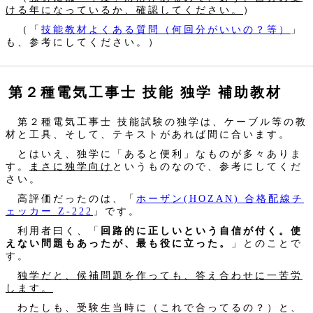
ける年になっているか、確認してください。
）
（「
技能教材よくある質問（何回分がいいの？等）
」
も、参考にしてください。）
第２種電気工事士 技能 独学 補助教材
第２種電気工事士 技能試験の独学は、ケーブル等の教
材と工具、そして、テキストがあれば間に合います。
とはいえ、独学に「あると便利」なものが多々ありま
す。
まさに独学向け
というものなので、参考にしてくだ
さい。
高評価だったのは、「
ホーザン(HOZAN) 合格配線チ
ェッカー Z-222
」です。
利用者曰く、「
回路的に正しいという自信が付く。使
えない問題もあったが、最も役に立った。
」とのことで
す。
独学だと、候補問題を作っても、答え合わせに一苦労
します。
わたしも、受験生当時に（これで合ってるの？）と、