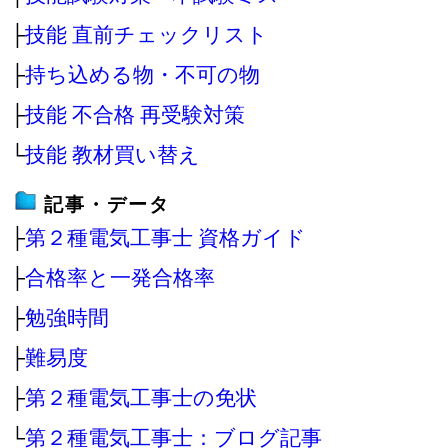
├
技能 直前チェックリスト
├
持ち込める物・不可の物
├
技能 不合格 再受験対策
└
技能 教材買い替え
記事・データ
├
第２種電気工事士 資格ガイド
├
合格率と一発合格率
├
勉強時間
├
難易度
├
第２種電気工事士の免状
└
第２種電気工事士：ブログ記事