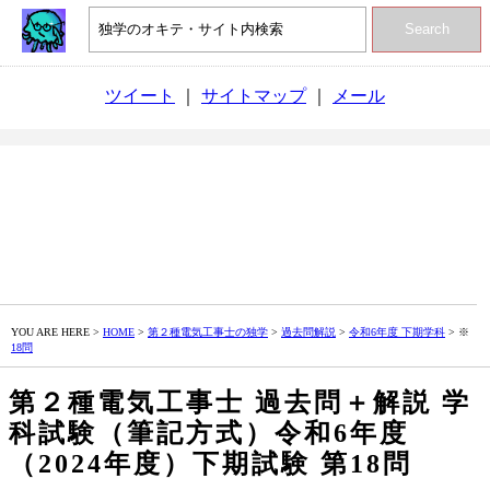
Search
ツイート
｜
サイトマップ
｜
メール
YOU ARE HERE >
HOME
>
第２種電気工事士の独学
>
過去問解説
>
令和6年度 下期学科
> ※
18問
第２種電気工事士 過去問＋解説 学
科試験（筆記方式）令和6年度
（2024年度）下期試験 第18問