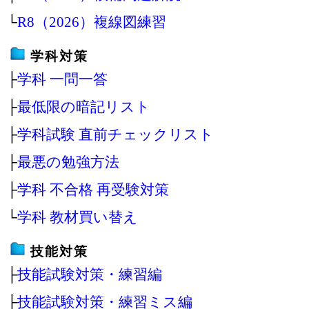
└
R8（2026）複線図練習
学科対策
├
学科 一問一答
├
最低限の暗記リスト
├
学科試験 直前チェックリスト
├
最悪の勉強方法
├
学科 不合格 再受験対策
└
学科 教材買い替え
技能対策
├
技能試験対策・練習編
├
技能試験対策・練習ミス編