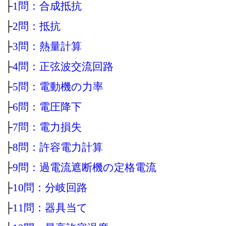
├
1問：合成抵抗
├
2問：抵抗
├
3問：熱量計算
├
4問：正弦波交流回路
├
5問：電動機の力率
├
6問：電圧降下
├
7問：電力損失
├
8問：許容電力計算
├
9問：過電流遮断機の定格電流
├
10問：分岐回路
├
11問：器具当て