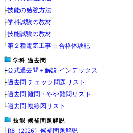
├
技能の勉強方法
├
学科試験の教材
├
技能試験の教材
└
第２種電気工事士 合格体験記
学科 過去問
├
公式過去問＋解説 インデックス
├
過去問 チェック問題リスト
├
過去問 難問・やや難問リスト
└
過去問 複線図リスト
技能 候補問題解説
├
R8（2026）候補問題解説