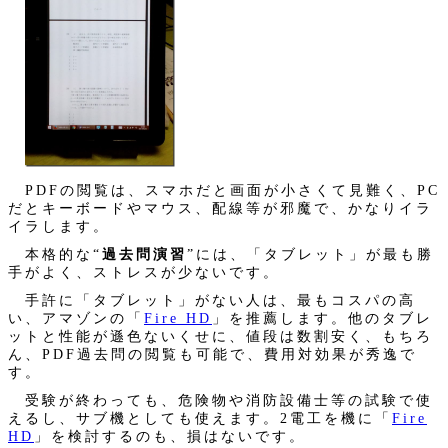
PDFの閲覧は、スマホだと画面が小さくて見難く、PC
だとキーボードやマウス、配線等が邪魔で、かなりイラ
イラします。
本格的な“
過去問演習
”には、「タブレット」が最も勝
手がよく、ストレスが少ないです。
手許に「タブレット」がない人は、最もコスパの高
い、アマゾンの「
Fire HD
」を推薦します。他のタブレ
ットと性能が遜色ないくせに、値段は数割安く、もちろ
ん、PDF過去問の閲覧も可能で、費用対効果が秀逸で
す。
受験が終わっても、危険物や消防設備士等の試験で使
えるし、サブ機としても使えます。2電工を機に「
Fire
HD
」を検討するのも、損はないです。