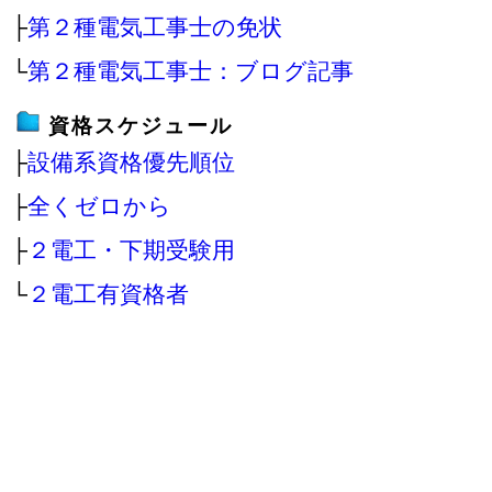
├
第２種電気工事士の免状
└
第２種電気工事士：ブログ記事
資格スケジュール
├
設備系資格優先順位
├
全くゼロから
├
２電工・下期受験用
└
２電工有資格者