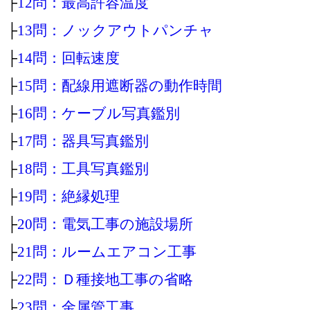
├
12問：最高許容温度
├
13問：ノックアウトパンチャ
├
14問：回転速度
├
15問：配線用遮断器の動作時間
├
16問：ケーブル写真鑑別
├
17問：器具写真鑑別
├
18問：工具写真鑑別
├
19問：絶縁処理
├
20問：電気工事の施設場所
├
21問：ルームエアコン工事
├
22問：Ｄ種接地工事の省略
├
23問：金属管工事