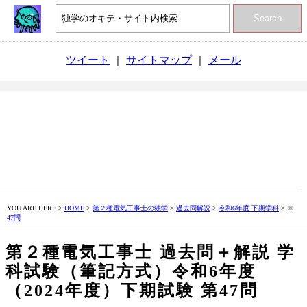
Search
ツイート
｜
サイトマップ
｜
メール
YOU ARE HERE >
HOME
>
第２種電気工事士の独学
>
過去問解説
>
令和6年度 下期学科
> ※
47問
第２種電気工事士 過去問＋解説 学
科試験（筆記方式）令和6年度
（2024年度）下期試験 第47問