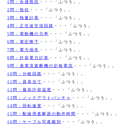
1問：合成抵抗
・・・「ふつう」。
2問：抵抗
・・・「ふつう」。
3問：熱量計算
・・・「ふつう」。
4問：正弦波交流回路
・・・「ふつう」
5問：電動機の力率
・・・「ふつう」。
6問：電圧降下
・・・「ふつう」。
7問：電力損失
・・・「ふつう」。
8問：許容電力計算
・・・「ふつう」。
9問：過電流遮断機の定格電流
・・・「ふつう」。
10問：分岐回路
・・・「ふつう」。
11問：器具当て
・・・「ふつう」。
12問：最高許容温度
・・・「ふつう」。
13問：ノックアウトパンチャ
・・・「ふつう」。
14問：回転速度
・・・「ふつう」。
15問：配線用遮断器の動作時間
・・・「ふつう」。
16問：ケーブル写真鑑別
・・・「ふつう」。