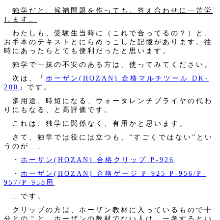
独学だと、候補問題を作っても、答え合わせに一苦労
します。
わたしも、受験生当時に（これで合ってるの？）と、
お手本のテキストとにらめっこした記憶があります。往
時にあったらとても便利だったと思います。
独学で一抹の不安のある方は、使ってみてください。
次は、「
ホーザン(HOZAN) 合格マルチツール DK-
200
」です。
多用途、時短になる、ウォータレンチプライヤの代わ
りにもなる、と高評価です。
これは、独学に関係なく、有用かと思います。
さて、独学では役には立つも、“すごくではない”とい
うのが…、
・
ホーザン(HOZAN) 合格クリップ P-926
・
ホーザン(HOZAN) 合格ゲージ P-925 P-956/P-
957/P-958用
…です。
クリップの方は、ホーザン教材に入っているもので十
分とのこと。ホーザンの教材でない人は、一考するとい