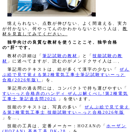
憶えられない、点数が伸びない、よく間違える、実力
が付かない、何やってんのかわからないという人は、
教
材を見直してみてください。
独学向けの良質な教材を使うことこそ、独学合格
の“肝”です。
教材の詳細は「
筆記試験の教材
」と「
技能試験の教
材
」に述べてますが、読むのがメンドクサイ人は…、
筆記用のテキストは、絵が多くて漢字の少ない「
ぜん
ぶ絵で見て覚える第2種電気工事士筆記試験すいーっと
合格(2026年版)
」を、
筆記用の過去問には、コンパクトで持ち運びやすい「
すい~っと合格赤のハンディ ぜんぶ解くべし!第2種電気
工事士 筆記過去問2026
」を使います。
技能のテキストは、写真の多い「
ぜんぶ絵で見て覚え
る第2種電気工事士 技能試験すい～っと合格2026年版
」を…、
技能の工具は、定番メーカー：HOZANの「
ホーザン
(HOZAN) 基本工具 DK-28
」を…、