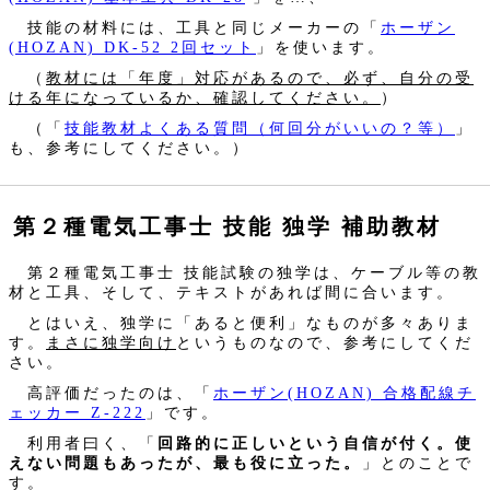
技能の材料には、工具と同じメーカーの「
ホーザン
(HOZAN) DK-52 2回セット
」を使います。
（
教材には「年度」対応があるので、必ず、自分の受
ける年になっているか、確認してください。
）
（「
技能教材よくある質問（何回分がいいの？等）
」
も、参考にしてください。）
第２種電気工事士 技能 独学 補助教材
第２種電気工事士 技能試験の独学は、ケーブル等の教
材と工具、そして、テキストがあれば間に合います。
とはいえ、独学に「あると便利」なものが多々ありま
す。
まさに独学向け
というものなので、参考にしてくだ
さい。
高評価だったのは、「
ホーザン(HOZAN) 合格配線チ
ェッカー Z-222
」です。
利用者曰く、「
回路的に正しいという自信が付く。使
えない問題もあったが、最も役に立った。
」とのことで
す。