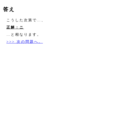
答え
こうした次第で…、
正解：ニ
…と相なります。
>>> 次の問題へ。