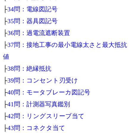
├
34問：電線図記号
├
35問：器具図記号
├
36問：過電流遮断装置
├
37問：接地工事の最小電線太さと最大抵抗
値
├
38問：絶縁抵抗
├
39問：コンセント刃受け
├
40問：モータブレーカ図記号
├
41問：計測器写真鑑別
├
42問：リングスリーブ当て
├
43問：コネクタ当て