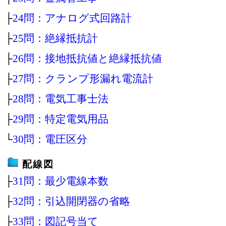
├
24問：アナログ式回路計
├
25問：絶縁抵抗計
├
26問：接地抵抗値と絶縁抵抗値
├
27問：クランプ形漏れ電流計
├
28問：電気工事士法
├
29問：特定電気用品
└
30問：電圧区分
配線図
├
31問：最少電線本数
├
32問：引込開閉器の省略
├
33問：図記号当て