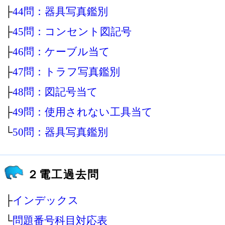
├
44問：器具写真鑑別
├
45問：コンセント図記号
├
46問：ケーブル当て
├
47問：トラフ写真鑑別
├
48問：図記号当て
├
49問：使用されない工具当て
└
50問：器具写真鑑別
２電工過去問
├
インデックス
└
問題番号科目対応表