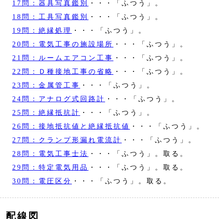
17問：器具写真鑑別
・・・「ふつう」。
18問：工具写真鑑別
・・・「ふつう」。
19問：絶縁処理
・・・「ふつう」。
20問：電気工事の施設場所
・・・「ふつう」。
21問：ルームエアコン工事
・・・「ふつう」。
22問：Ｄ種接地工事の省略
・・・「ふつう」。
23問：金属管工事
・・・「ふつう」。
24問：アナログ式回路計
・・・「ふつう」。
25問：絶縁抵抗計
・・・「ふつう」。
26問：接地抵抗値と絶縁抵抗値
・・・「ふつう」。
27問：クランプ形漏れ電流計
・・・「ふつう」。
28問：電気工事士法
・・・「ふつう」。取る。
29問：特定電気用品
・・・「ふつう」。取る。
30問：電圧区分
・・・「ふつう」。取る。
配線図