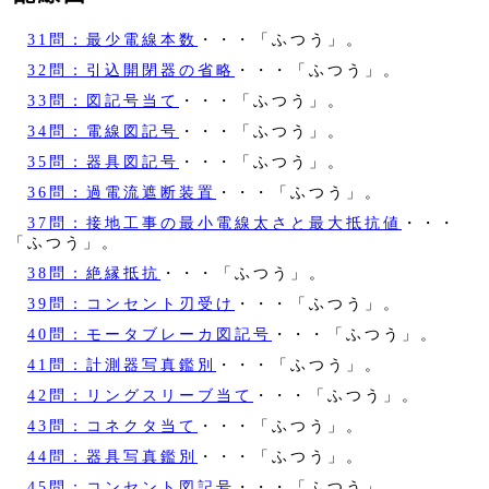
31問：最少電線本数
・・・「ふつう」。
32問：引込開閉器の省略
・・・「ふつう」。
33問：図記号当て
・・・「ふつう」。
34問：電線図記号
・・・「ふつう」。
35問：器具図記号
・・・「ふつう」。
36問：過電流遮断装置
・・・「ふつう」。
37問：接地工事の最小電線太さと最大抵抗値
・・・
「ふつう」。
38問：絶縁抵抗
・・・「ふつう」。
39問：コンセント刃受け
・・・「ふつう」。
40問：モータブレーカ図記号
・・・「ふつう」。
41問：計測器写真鑑別
・・・「ふつう」。
42問：リングスリーブ当て
・・・「ふつう」。
43問：コネクタ当て
・・・「ふつう」。
44問：器具写真鑑別
・・・「ふつう」。
45問：コンセント図記号
・・・「ふつう」。