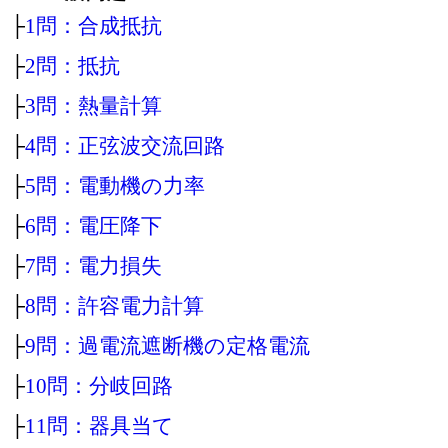
├
1問：合成抵抗
├
2問：抵抗
├
3問：熱量計算
├
4問：正弦波交流回路
├
5問：電動機の力率
├
6問：電圧降下
├
7問：電力損失
├
8問：許容電力計算
├
9問：過電流遮断機の定格電流
├
10問：分岐回路
├
11問：器具当て