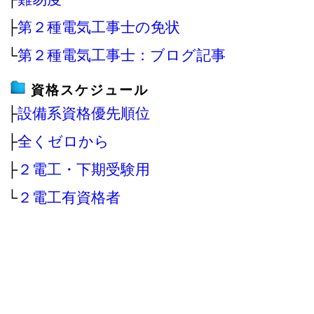
├
第２種電気工事士の免状
└
第２種電気工事士：ブログ記事
資格スケジュール
├
設備系資格優先順位
├
全くゼロから
├
２電工・下期受験用
└
２電工有資格者