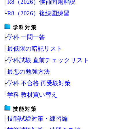
├
R8（2026）候補問題解説
└
R8（2026）複線図練習
学科対策
├
学科 一問一答
├
最低限の暗記リスト
├
学科試験 直前チェックリスト
├
最悪の勉強方法
├
学科 不合格 再受験対策
└
学科 教材買い替え
技能対策
├
技能試験対策・練習編