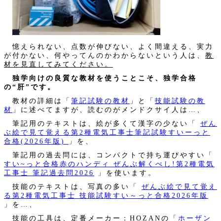
憶えられない、点数が伸びない、よく間違える、実力
が付かない、何やってんのかわからないという人は、
教
材を見直してみてください。
独学向けの良質な教材を使うことこそ、独学合格
の“肝”です。
教材の詳細は「
筆記試験の教材
」と「
技能試験の教
材
」に述べてますが、読むのがメンドクサイ人は…、
筆記用のテキストは、絵が多くて漢字の少ない「
ぜん
ぶ絵で見て覚える第2種電気工事士筆記試験すいーっと
合格(2026年版)
」を、
筆記用の過去問には、コンパクトで持ち運びやすい「
すい~っと合格赤のハンディ ぜんぶ解くべし!第2種電気
工事士 筆記過去問2026
」を使います。
技能のテキストは、写真の多い「
ぜんぶ絵で見て覚え
る第2種電気工事士 技能試験すい～っと合格2026年版
」を…、
技能の工具は、定番メーカー：HOZANの「
ホーザン