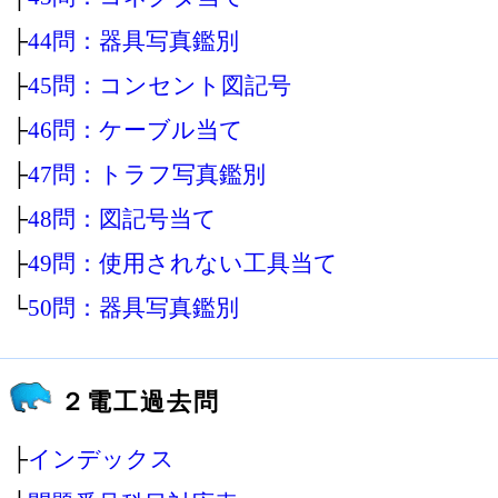
├
44問：器具写真鑑別
├
45問：コンセント図記号
├
46問：ケーブル当て
├
47問：トラフ写真鑑別
├
48問：図記号当て
├
49問：使用されない工具当て
└
50問：器具写真鑑別
２電工過去問
├
インデックス