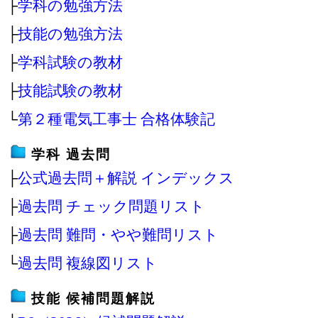
├
学科の勉強方法
├
技能の勉強方法
├
学科試験の教材
├
技能試験の教材
└
第２種電気工事士 合格体験記
学科 過去問
├
公式過去問＋解説 インデックス
├
過去問 チェック問題リスト
├
過去問 難問・やや難問リスト
└
過去問 複線図リスト
技能 候補問題解説