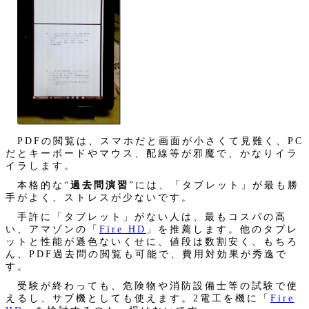
PDFの閲覧は、スマホだと画面が小さくて見難く、PC
だとキーボードやマウス、配線等が邪魔で、かなりイラ
イラします。
本格的な“
過去問演習
”には、「タブレット」が最も勝
手がよく、ストレスが少ないです。
手許に「タブレット」がない人は、最もコスパの高
い、アマゾンの「
Fire HD
」を推薦します。他のタブレ
ットと性能が遜色ないくせに、値段は数割安く、もちろ
ん、PDF過去問の閲覧も可能で、費用対効果が秀逸で
す。
受験が終わっても、危険物や消防設備士等の試験で使
えるし、サブ機としても使えます。2電工を機に「
Fire