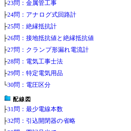
├
23問：金属管工事
├
24問：アナログ式回路計
├
25問：絶縁抵抗計
├
26問：接地抵抗値と絶縁抵抗値
├
27問：クランプ形漏れ電流計
├
28問：電気工事士法
├
29問：特定電気用品
└
30問：電圧区分
配線図
├
31問：最少電線本数
├
32問：引込開閉器の省略