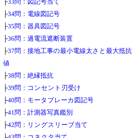
├
33問：図記号当て
├
34問：電線図記号
├
35問：器具図記号
├
36問：過電流遮断装置
├
37問：接地工事の最小電線太さと最大抵抗
値
├
38問：絶縁抵抗
├
39問：コンセント刃受け
├
40問：モータブレーカ図記号
├
41問：計測器写真鑑別
├
42問：リングスリーブ当て
├
43問：コネクタ当て