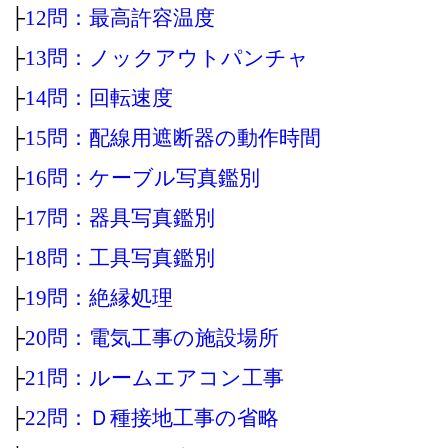
├
12問：最高許容温度
├
13問：ノックアウトパンチャ
├
14問：回転速度
├
15問：配線用遮断器の動作時間
├
16問：ケーブル写真鑑別
├
17問：器具写真鑑別
├
18問：工具写真鑑別
├
19問：絶縁処理
├
20問：電気工事の施設場所
├
21問：ルームエアコン工事
├
22問：Ｄ種接地工事の省略