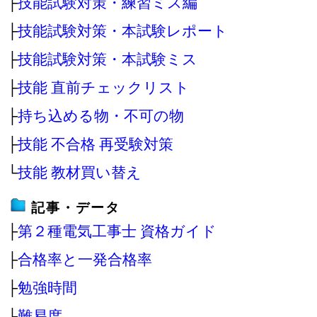
├
技能試験対策・練習ミス編
├
技能試験対策・本試験レポート
├
技能試験対策・本試験ミス
├
技能 直前チェックリスト
├
持ち込める物・不可の物
├
技能 不合格 再受験対策
└
技能 教材買い替え
記事・データ
├
第２種電気工事士 資格ガイド
├
合格率と一発合格率
├
勉強時間
├
難易度