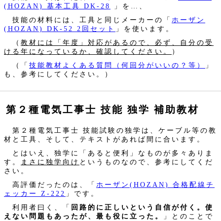
(HOZAN) 基本工具 DK-28
」を…、
技能の材料には、工具と同じメーカーの「
ホーザン
(HOZAN) DK-52 2回セット
」を使います。
（
教材には「年度」対応があるので、必ず、自分の受
ける年になっているか、確認してください。
）
（「
技能教材よくある質問（何回分がいいの？等）
」
も、参考にしてください。）
第２種電気工事士 技能 独学 補助教材
第２種電気工事士 技能試験の独学は、ケーブル等の教
材と工具、そして、テキストがあれば間に合います。
とはいえ、独学に「あると便利」なものが多々ありま
す。
まさに独学向け
というものなので、参考にしてくだ
さい。
高評価だったのは、「
ホーザン(HOZAN) 合格配線チ
ェッカー Z-222
」です。
利用者曰く、「
回路的に正しいという自信が付く。使
えない問題もあったが、最も役に立った。
」とのことで