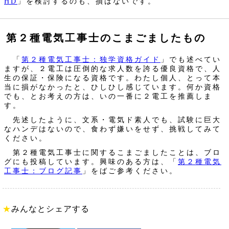
HD
」を検討するのも、損はないです。
第２種電気工事士のこまごましたもの
「
第２種電気工事士：独学資格ガイド
」でも述べてい
ますが、２電工は圧倒的な求人数を誇る優良資格で、人
生の保証・保険になる資格です。わたし個人、とって本
当に損がなかったと、ひしひし感じています。何か資格
でも、とお考えの方は、いの一番に２電工を推薦しま
す。
先述したように、文系・電気ド素人でも、試験に巨大
なハンデはないので、食わず嫌いをせず、挑戦してみて
ください。
第２種電気工事士に関するこまごましたことは、ブロ
グにも投稿しています。興味のある方は、「
第２種電気
工事士：ブログ記事
」をばご参考ください。
★
みんなとシェアする