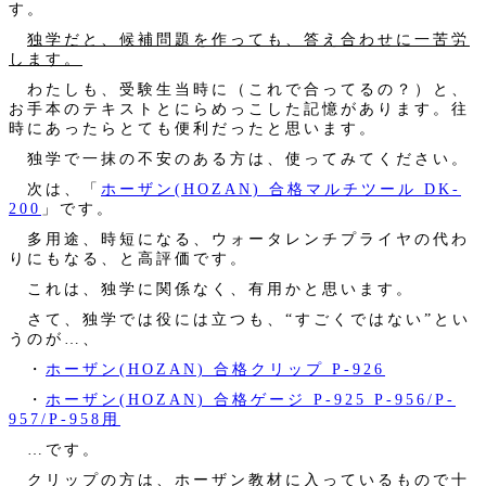
す。
独学だと、候補問題を作っても、答え合わせに一苦労
します。
わたしも、受験生当時に（これで合ってるの？）と、
お手本のテキストとにらめっこした記憶があります。往
時にあったらとても便利だったと思います。
独学で一抹の不安のある方は、使ってみてください。
次は、「
ホーザン(HOZAN) 合格マルチツール DK-
200
」です。
多用途、時短になる、ウォータレンチプライヤの代わ
りにもなる、と高評価です。
これは、独学に関係なく、有用かと思います。
さて、独学では役には立つも、“すごくではない”とい
うのが…、
・
ホーザン(HOZAN) 合格クリップ P-926
・
ホーザン(HOZAN) 合格ゲージ P-925 P-956/P-
957/P-958用
…です。
クリップの方は、ホーザン教材に入っているもので十