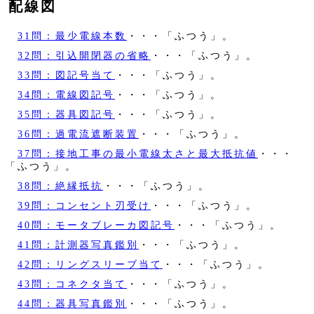
配線図
31問：最少電線本数
・・・「ふつう」。
32問：引込開閉器の省略
・・・「ふつう」。
33問：図記号当て
・・・「ふつう」。
34問：電線図記号
・・・「ふつう」。
35問：器具図記号
・・・「ふつう」。
36問：過電流遮断装置
・・・「ふつう」。
37問：接地工事の最小電線太さと最大抵抗値
・・・
「ふつう」。
38問：絶縁抵抗
・・・「ふつう」。
39問：コンセント刃受け
・・・「ふつう」。
40問：モータブレーカ図記号
・・・「ふつう」。
41問：計測器写真鑑別
・・・「ふつう」。
42問：リングスリーブ当て
・・・「ふつう」。
43問：コネクタ当て
・・・「ふつう」。
44問：器具写真鑑別
・・・「ふつう」。