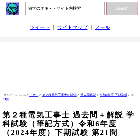
Search
ツイート
｜
サイトマップ
｜
メール
YOU ARE HERE >
HOME
>
第２種電気工事士の独学
>
過去問解説
>
令和6年度 下期学科
> ※
21問
第２種電気工事士 過去問＋解説 学
科試験（筆記方式）令和6年度
（2024年度）下期試験 第21問