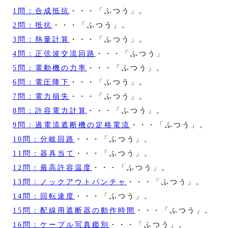
1問：合成抵抗
・・・「ふつう」。
2問：抵抗
・・・「ふつう」。
3問：熱量計算
・・・「ふつう」。
4問：正弦波交流回路
・・・「ふつう」
5問：電動機の力率
・・・「ふつう」。
6問：電圧降下
・・・「ふつう」。
7問：電力損失
・・・「ふつう」。
8問：許容電力計算
・・・「ふつう」。
9問：過電流遮断機の定格電流
・・・「ふつう」。
10問：分岐回路
・・・「ふつう」。
11問：器具当て
・・・「ふつう」。
12問：最高許容温度
・・・「ふつう」。
13問：ノックアウトパンチャ
・・・「ふつう」。
14問：回転速度
・・・「ふつう」。
15問：配線用遮断器の動作時間
・・・「ふつう」。
16問：ケーブル写真鑑別
・・・「ふつう」。