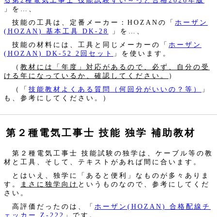
る第2種電気工事士 技能試験すい～っと合格2026年版
」を…、
技能の工具は、定番メーカー：HOZANの「
ホーザン
(HOZAN) 基本工具 DK-28
」を…、
技能の材料には、工具と同じメーカーの「
ホーザン
(HOZAN) DK-52 2回セット
」を使います。
（
教材には「年度」対応があるので、必ず、自分の受
ける年になっているか、確認してください。
）
（「
技能教材よくある質問（何回分がいいの？等）
」
も、参考にしてください。）
第２種電気工事士 技能 独学 補助教材
第２種電気工事士 技能試験の独学は、ケーブル等の教
材と工具、そして、テキストがあれば間に合います。
とはいえ、独学に「あると便利」なものが多々ありま
す。
まさに独学向け
というものなので、参考にしてくだ
さい。
高評価だったのは、「
ホーザン(HOZAN) 合格配線チ
ェッカー Z-222
」です。