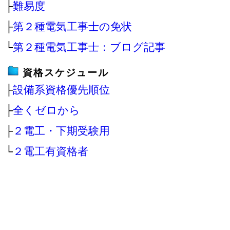
├
難易度
├
第２種電気工事士の免状
└
第２種電気工事士：ブログ記事
資格スケジュール
├
設備系資格優先順位
├
全くゼロから
├
２電工・下期受験用
└
２電工有資格者