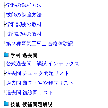
├
学科の勉強方法
├
技能の勉強方法
├
学科試験の教材
├
技能試験の教材
└
第２種電気工事士 合格体験記
学科 過去問
├
公式過去問＋解説 インデックス
├
過去問 チェック問題リスト
├
過去問 難問・やや難問リスト
└
過去問 複線図リスト
技能 候補問題解説