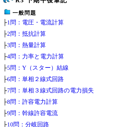
R3 下期午後筆記
一般問題
├
1問：電圧・電流計算
├
2問：抵抗計算
├
3問：熱量計算
├
4問：力率と電力計算
├
5問：Y（スター）結線
├
6問：単相２線式回路
├
7問：単相３線式回路の電力損失
├
8問：許容電力計算
├
9問：幹線許容電流
├
10問：分岐回路