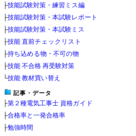
├
技能試験対策・練習ミス編
├
技能試験対策・本試験レポート
├
技能試験対策・本試験ミス
├
技能 直前チェックリスト
├
持ち込める物・不可の物
├
技能 不合格 再受験対策
└
技能 教材買い替え
記事・データ
├
第２種電気工事士 資格ガイド
├
合格率と一発合格率
├
勉強時間