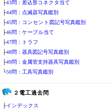
├
43問：差込形コネクタ当て
├
44問：点滅器写真鑑別
├
45問：コンセント図記号写真鑑別
├
46問：ケーブル当て
├
47問：トラフ
├
48問：器具図記号写真鑑別
├
49問：金属管支持器具写真鑑別
└
50問：工具写真鑑別
２電工過去問
├
インデックス