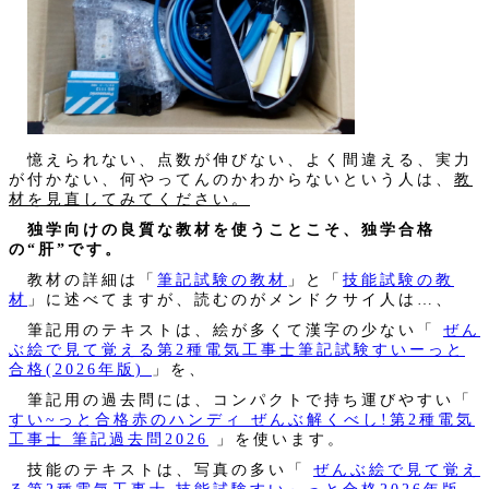
憶えられない、点数が伸びない、よく間違える、実力
が付かない、何やってんのかわからないという人は、
教
材を見直してみてください。
独学向けの良質な教材を使うことこそ、独学合格
の“肝”です。
教材の詳細は「
筆記試験の教材
」と「
技能試験の教
材
」に述べてますが、読むのがメンドクサイ人は…、
筆記用のテキストは、絵が多くて漢字の少ない「
ぜん
ぶ絵で見て覚える第2種電気工事士筆記試験すいーっと
合格(2026年版)
」を、
筆記用の過去問には、コンパクトで持ち運びやすい「
すい~っと合格赤のハンディ ぜんぶ解くべし!第2種電気
工事士 筆記過去問2026
」を使います。
技能のテキストは、写真の多い「
ぜんぶ絵で見て覚え