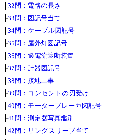
├
32問：電路の長さ
├
33問：図記号当て
├
34問：ケーブル図記号
├
35問：屋外灯図記号
├
36問：過電流遮断装置
├
37問：計器図記号
├
38問：接地工事
├
39問：コンセントの刃受け
├
40問：モーターブレーカ図記号
├
41問：測定器写真鑑別
├
42問：リングスリーブ当て