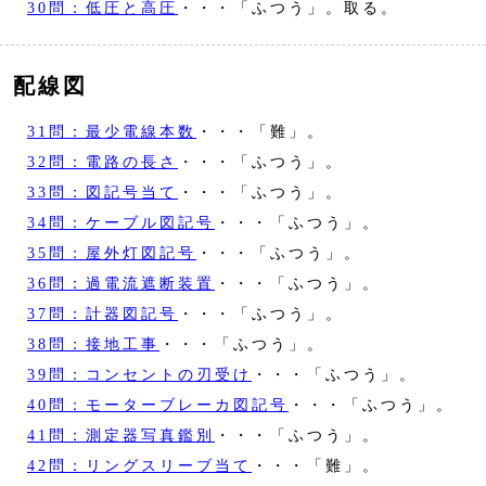
30問：低圧と高圧
・・・「ふつう」。取る。
配線図
31問：最少電線本数
・・・「難」。
32問：電路の長さ
・・・「ふつう」。
33問：図記号当て
・・・「ふつう」。
34問：ケーブル図記号
・・・「ふつう」。
35問：屋外灯図記号
・・・「ふつう」。
36問：過電流遮断装置
・・・「ふつう」。
37問：計器図記号
・・・「ふつう」。
38問：接地工事
・・・「ふつう」。
39問：コンセントの刃受け
・・・「ふつう」。
40問：モーターブレーカ図記号
・・・「ふつう」。
41問：測定器写真鑑別
・・・「ふつう」。
42問：リングスリーブ当て
・・・「難」。