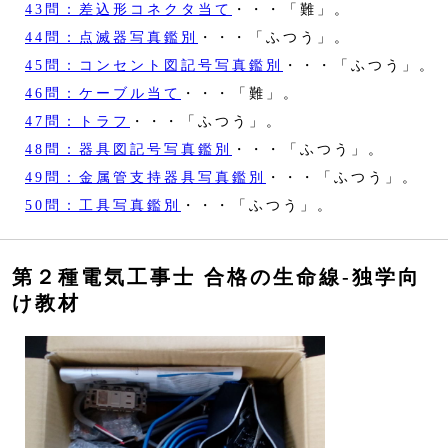
43問：差込形コネクタ当て
・・・「難」。
44問：点滅器写真鑑別
・・・「ふつう」。
45問：コンセント図記号写真鑑別
・・・「ふつう」。
46問：ケーブル当て
・・・「難」。
47問：トラフ
・・・「ふつう」。
48問：器具図記号写真鑑別
・・・「ふつう」。
49問：金属管支持器具写真鑑別
・・・「ふつう」。
50問：工具写真鑑別
・・・「ふつう」。
第２種電気工事士 合格の生命線‐独学向
け教材