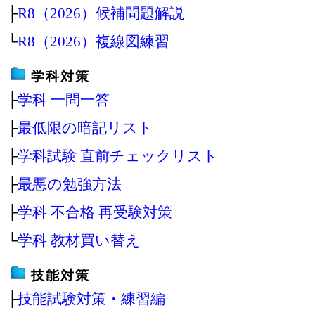
├
R8（2026）候補問題解説
└
R8（2026）複線図練習
学科対策
├
学科 一問一答
├
最低限の暗記リスト
├
学科試験 直前チェックリスト
├
最悪の勉強方法
├
学科 不合格 再受験対策
└
学科 教材買い替え
技能対策
├
技能試験対策・練習編