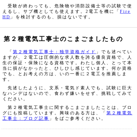
受験が終わっても、危険物や消防設備士等の試験で使
えるし、サブ機としても使えます。2電工を機に「
Fire
HD
」を検討するのも、損はないです。
第２種電気工事士のこまごましたもの
「
第２種電気工事士：独学資格ガイド
」でも述べてい
ますが、２電工は圧倒的な求人数を誇る優良資格で、人
生の保証・保険になる資格です。わたし個人、とって本
当に損がなかったと、ひしひし感じています。何か資格
でも、とお考えの方は、いの一番に２電工を推薦しま
す。
先述したように、文系・電気ド素人でも、試験に巨大
なハンデはないので、食わず嫌いをせず、挑戦してみて
ください。
第２種電気工事士に関するこまごましたことは、ブロ
グにも投稿しています。興味のある方は、「
第２種電気
工事士：ブログ記事
」をばご参考ください。