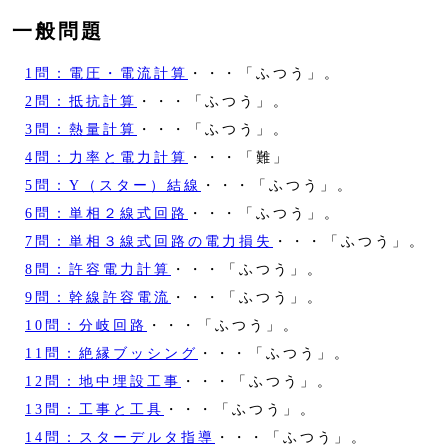
一般問題
1問：電圧・電流計算
・・・「ふつう」。
2問：抵抗計算
・・・「ふつう」。
3問：熱量計算
・・・「ふつう」。
4問：力率と電力計算
・・・「難」
5問：Y（スター）結線
・・・「ふつう」。
6問：単相２線式回路
・・・「ふつう」。
7問：単相３線式回路の電力損失
・・・「ふつう」。
8問：許容電力計算
・・・「ふつう」。
9問：幹線許容電流
・・・「ふつう」。
10問：分岐回路
・・・「ふつう」。
11問：絶縁ブッシング
・・・「ふつう」。
12問：地中埋設工事
・・・「ふつう」。
13問：工事と工具
・・・「ふつう」。
14問：スターデルタ指導
・・・「ふつう」。