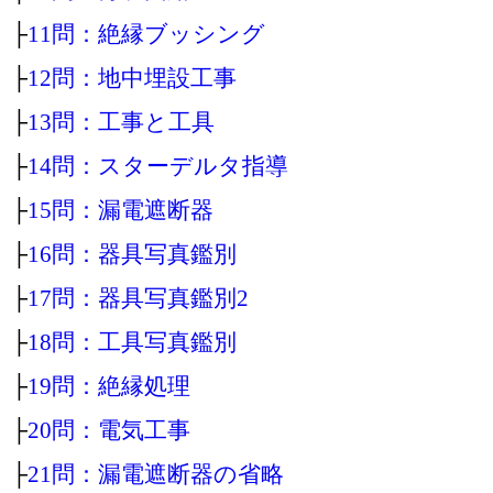
├
11問：絶縁ブッシング
├
12問：地中埋設工事
├
13問：工事と工具
├
14問：スターデルタ指導
├
15問：漏電遮断器
├
16問：器具写真鑑別
├
17問：器具写真鑑別2
├
18問：工具写真鑑別
├
19問：絶縁処理
├
20問：電気工事
├
21問：漏電遮断器の省略