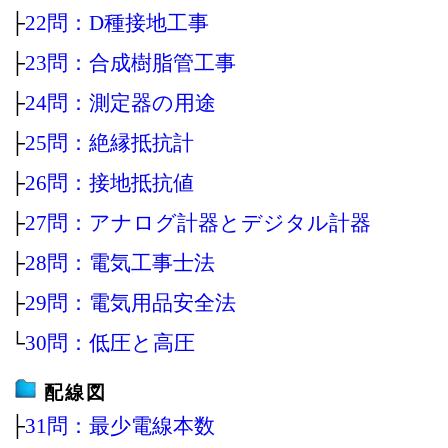
├
22問：D種接地工事
├
23問：合成樹脂管工事
├
24問：測定器の用途
├
25問：絶縁抵抗計
├
26問：接地抵抗値
├
27問：アナログ計器とデジタル計器
├
28問：電気工事士法
├
29問：電気用品安全法
└
30問：低圧と高圧
配線図
├
31問：最少電線本数