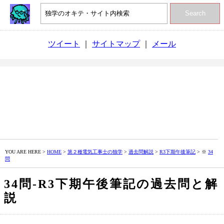
Search
ツイート
｜
サイトマップ
｜
メール
YOU ARE HERE >
HOME
>
第２種電気工事士の独学
>
過去問解説
>
R3下期午後筆記
> ※
34
問
34問‐R3下期午後筆記の過去問と解
説