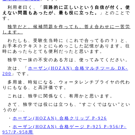
利用者曰く、「
回路的に正しいという自信が付く。使
えない問題もあったが、最も役に立った。
」とのことで
す。
独学だと、候補問題を作っても、答え合わせに一苦労
します。
わたしも、受験生当時に（これで合ってるの？）と、
お手本のテキストとにらめっこした記憶があります。往
時にあったらとても便利だったと思います。
独学で一抹の不安のある方は、使ってみてください。
次は、「
ホーザン(HOZAN) 合格マルチツール DK-
200
」です。
多用途、時短になる、ウォータレンチプライヤの代わ
りにもなる、と高評価です。
これは、独学に関係なく、有用かと思います。
さて、独学では役には立つも、“すごくではない”とい
うのが…、
・
ホーザン(HOZAN) 合格クリップ P-926
・
ホーザン(HOZAN) 合格ゲージ P-925 P-956/P-
957/P-958用