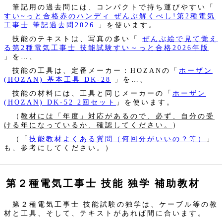
筆記用の過去問には、コンパクトで持ち運びやすい「
すい~っと合格赤のハンディ ぜんぶ解くべし!第2種電気
工事士 筆記過去問2026
」を使います。
技能のテキストは、写真の多い「
ぜんぶ絵で見て覚え
る第2種電気工事士 技能試験すい～っと合格2026年版
」を…、
技能の工具は、定番メーカー：HOZANの「
ホーザン
(HOZAN) 基本工具 DK-28
」を…、
技能の材料には、工具と同じメーカーの「
ホーザン
(HOZAN) DK-52 2回セット
」を使います。
（
教材には「年度」対応があるので、必ず、自分の受
ける年になっているか、確認してください。
）
（「
技能教材よくある質問（何回分がいいの？等）
」
も、参考にしてください。）
第２種電気工事士 技能 独学 補助教材
第２種電気工事士 技能試験の独学は、ケーブル等の教
材と工具、そして、テキストがあれば間に合います。