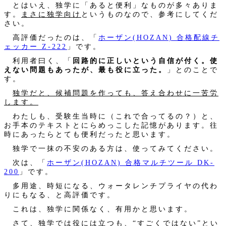
とはいえ、独学に「あると便利」なものが多々ありま
す。
まさに独学向け
というものなので、参考にしてくだ
さい。
高評価だったのは、「
ホーザン(HOZAN) 合格配線チ
ェッカー Z-222
」です。
利用者曰く、「
回路的に正しいという自信が付く。使
えない問題もあったが、最も役に立った。
」とのことで
す。
独学だと、候補問題を作っても、答え合わせに一苦労
します。
わたしも、受験生当時に（これで合ってるの？）と、
お手本のテキストとにらめっこした記憶があります。往
時にあったらとても便利だったと思います。
独学で一抹の不安のある方は、使ってみてください。
次は、「
ホーザン(HOZAN) 合格マルチツール DK-
200
」です。
多用途、時短になる、ウォータレンチプライヤの代わ
りにもなる、と高評価です。
これは、独学に関係なく、有用かと思います。
さて、独学では役には立つも、“すごくではない”とい