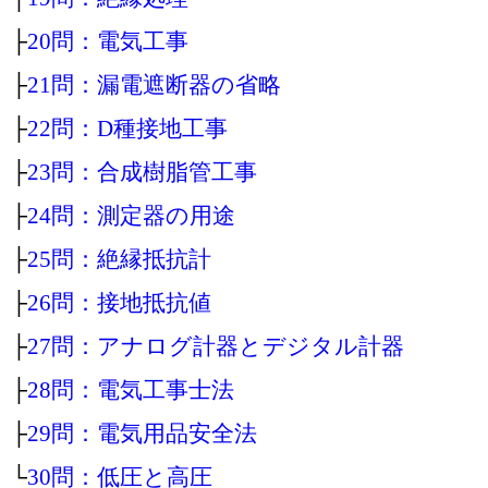
├
20問：電気工事
├
21問：漏電遮断器の省略
├
22問：D種接地工事
├
23問：合成樹脂管工事
├
24問：測定器の用途
├
25問：絶縁抵抗計
├
26問：接地抵抗値
├
27問：アナログ計器とデジタル計器
├
28問：電気工事士法
├
29問：電気用品安全法
└
30問：低圧と高圧