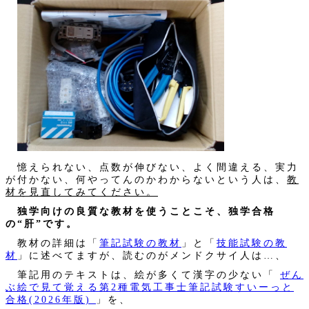
憶えられない、点数が伸びない、よく間違える、実力
が付かない、何やってんのかわからないという人は、
教
材を見直してみてください。
独学向けの良質な教材を使うことこそ、独学合格
の“肝”です。
教材の詳細は「
筆記試験の教材
」と「
技能試験の教
材
」に述べてますが、読むのがメンドクサイ人は…、
筆記用のテキストは、絵が多くて漢字の少ない「
ぜん
ぶ絵で見て覚える第2種電気工事士筆記試験すいーっと
合格(2026年版)
」を、