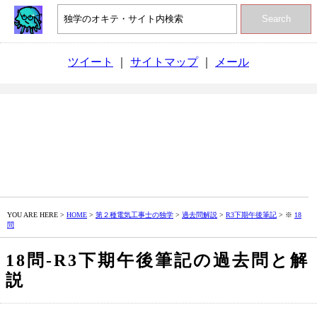
Search
ツイート
｜
サイトマップ
｜
メール
YOU ARE HERE >
HOME
>
第２種電気工事士の独学
>
過去問解説
>
R3下期午後筆記
> ※
18
問
18問‐R3下期午後筆記の過去問と解
説