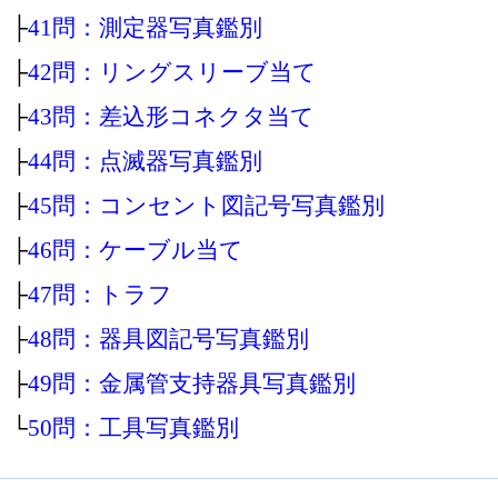
├
41問：測定器写真鑑別
├
42問：リングスリーブ当て
├
43問：差込形コネクタ当て
├
44問：点滅器写真鑑別
├
45問：コンセント図記号写真鑑別
├
46問：ケーブル当て
├
47問：トラフ
├
48問：器具図記号写真鑑別
├
49問：金属管支持器具写真鑑別
└
50問：工具写真鑑別