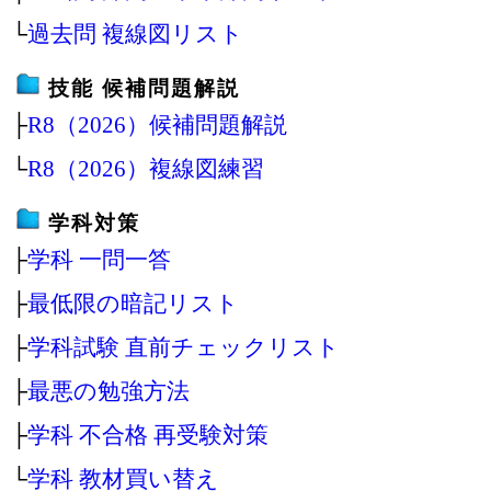
└
過去問 複線図リスト
技能 候補問題解説
├
R8（2026）候補問題解説
└
R8（2026）複線図練習
学科対策
├
学科 一問一答
├
最低限の暗記リスト
├
学科試験 直前チェックリスト
├
最悪の勉強方法
├
学科 不合格 再受験対策
└
学科 教材買い替え