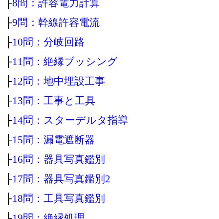
├
8問：許容電力計算
├
9問：幹線許容電流
├
10問：分岐回路
├
11問：絶縁ブッシング
├
12問：地中埋設工事
├
13問：工事と工具
├
14問：スターデルタ指導
├
15問：漏電遮断器
├
16問：器具写真鑑別
├
17問：器具写真鑑別2
├
18問：工具写真鑑別
├
19問：絶縁処理