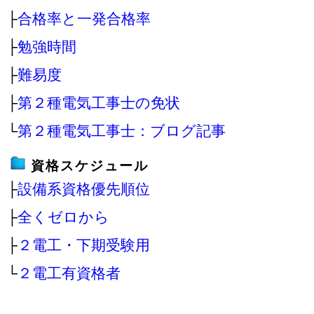
├
合格率と一発合格率
├
勉強時間
├
難易度
├
第２種電気工事士の免状
└
第２種電気工事士：ブログ記事
資格スケジュール
├
設備系資格優先順位
├
全くゼロから
├
２電工・下期受験用
└
２電工有資格者