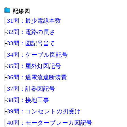
配線図
├
31問：最少電線本数
├
32問：電路の長さ
├
33問：図記号当て
├
34問：ケーブル図記号
├
35問：屋外灯図記号
├
36問：過電流遮断装置
├
37問：計器図記号
├
38問：接地工事
├
39問：コンセントの刃受け
├
40問：モーターブレーカ図記号