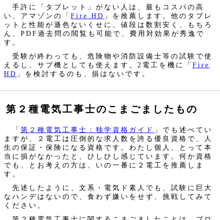
手許に「タブレット」がない人は、最もコスパの高
い、アマゾンの「
Fire HD
」を推薦します。他のタブレ
ットと性能が遜色ないくせに、値段は数割安く、もちろ
ん、PDF過去問の閲覧も可能で、費用対効果が秀逸で
す。
受験が終わっても、危険物や消防設備士等の試験で使
えるし、サブ機としても使えます。2電工を機に「
Fire
HD
」を検討するのも、損はないです。
第２種電気工事士のこまごましたもの
「
第２種電気工事士：独学資格ガイド
」でも述べてい
ますが、２電工は圧倒的な求人数を誇る優良資格で、人
生の保証・保険になる資格です。わたし個人、とって本
当に損がなかったと、ひしひし感じています。何か資格
でも、とお考えの方は、いの一番に２電工を推薦しま
す。
先述したように、文系・電気ド素人でも、試験に巨大
なハンデはないので、食わず嫌いをせず、挑戦してみて
ください。
第２種電気工事士に関するこまごましたことは、ブロ