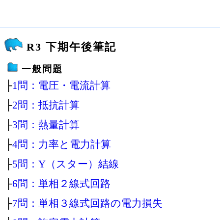
R3 下期午後筆記
一般問題
├
1問：電圧・電流計算
├
2問：抵抗計算
├
3問：熱量計算
├
4問：力率と電力計算
├
5問：Y（スター）結線
├
6問：単相２線式回路
├
7問：単相３線式回路の電力損失