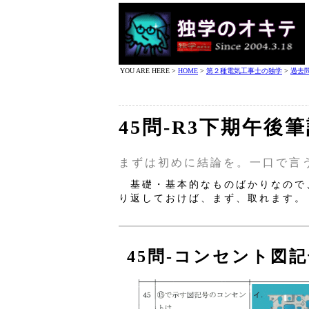
YOU ARE HERE >
HOME
>
第２種電気工事士の独学
>
過去
45問‐R3下期午後
まずは初めに結論を。一口で言
基礎・基本的なものばかりなので
り返しておけば、まず、取れます。
45問‐コンセント図