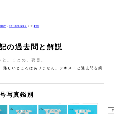
問解説
>
R3下期午後筆記
> ※
45問
筆記の過去問と解説
うと。まとめ。要旨。
、難しいところはありません。テキストと過去問を繰
記号写真鑑別