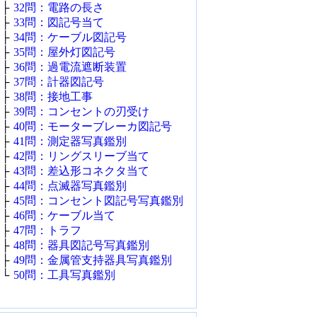
├
32問：電路の長さ
├
33問：図記号当て
├
34問：ケーブル図記号
├
35問：屋外灯図記号
├
36問：過電流遮断装置
├
37問：計器図記号
├
38問：接地工事
├
39問：コンセントの刃受け
├
40問：モーターブレーカ図記号
├
41問：測定器写真鑑別
├
42問：リングスリーブ当て
├
43問：差込形コネクタ当て
├
44問：点滅器写真鑑別
├
45問：コンセント図記号写真鑑別
├
46問：ケーブル当て
├
47問：トラフ
├
48問：器具図記号写真鑑別
├
49問：金属管支持器具写真鑑別
└
50問：工具写真鑑別