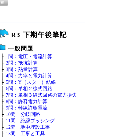
R3 下期午後筆記
一般問題
├
1問：電圧・電流計算
├
2問：抵抗計算
├
3問：熱量計算
├
4問：力率と電力計算
├
5問：Y（スター）結線
├
6問：単相２線式回路
├
7問：単相３線式回路の電力損失
├
8問：許容電力計算
├
9問：幹線許容電流
├
10問：分岐回路
├
11問：絶縁ブッシング
├
12問：地中埋設工事
├
13問：工事と工具