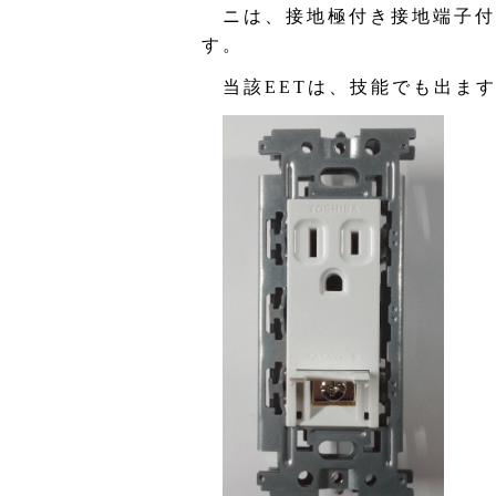
ニは、接地極付き接地端子付
す。
当該EETは、技能でも出ま