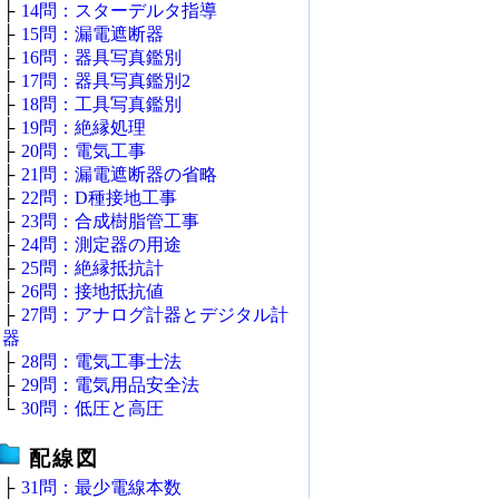
├
14問：スターデルタ指導
├
15問：漏電遮断器
├
16問：器具写真鑑別
├
17問：器具写真鑑別2
├
18問：工具写真鑑別
├
19問：絶縁処理
├
20問：電気工事
├
21問：漏電遮断器の省略
├
22問：D種接地工事
├
23問：合成樹脂管工事
├
24問：測定器の用途
├
25問：絶縁抵抗計
├
26問：接地抵抗値
├
27問：アナログ計器とデジタル計
器
├
28問：電気工事士法
├
29問：電気用品安全法
└
30問：低圧と高圧
配線図
├
31問：最少電線本数