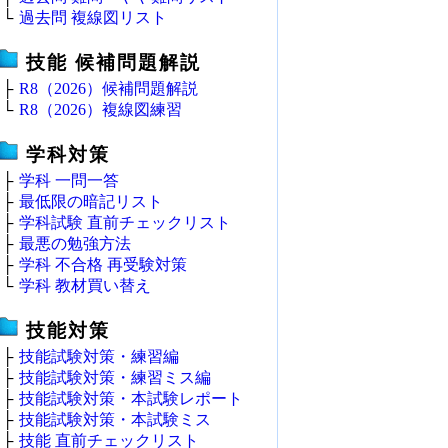
└
過去問 複線図リスト
技能 候補問題解説
├
R8（2026）候補問題解説
└
R8（2026）複線図練習
学科対策
├
学科 一問一答
├
最低限の暗記リスト
├
学科試験 直前チェックリスト
├
最悪の勉強方法
├
学科 不合格 再受験対策
└
学科 教材買い替え
技能対策
├
技能試験対策・練習編
├
技能試験対策・練習ミス編
├
技能試験対策・本試験レポート
├
技能試験対策・本試験ミス
├
技能 直前チェックリスト