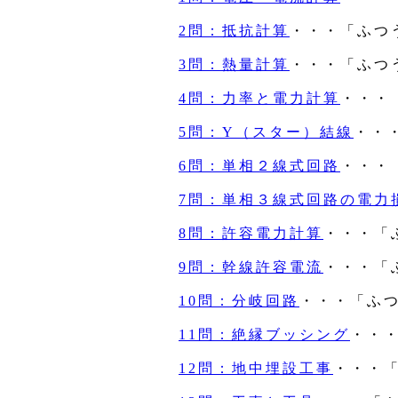
2問：抵抗計算
・・・「ふつ
3問：熱量計算
・・・「ふつ
4問：力率と電力計算
・・・
5問：Y（スター）結線
・・
6問：単相２線式回路
・・・
7問：単相３線式回路の電力
8問：許容電力計算
・・・「
9問：幹線許容電流
・・・「
10問：分岐回路
・・・「ふ
11問：絶縁ブッシング
・・
12問：地中埋設工事
・・・