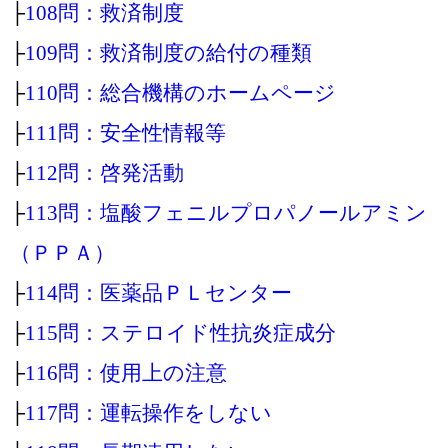
├
108問：救済制度
├
109問：救済制度の給付の種類
├
110問：総合機構のホームページ
├
111問：安全性情報等
├
112問：啓発活動
├
113問：塩酸フェニルプロパノールアミン
（ＰＰＡ）
├
114問：医薬品ＰＬセンター
├
115問：ステロイド性抗炎症成分
├
116問：使用上の注意
├
117問：運転操作をしない