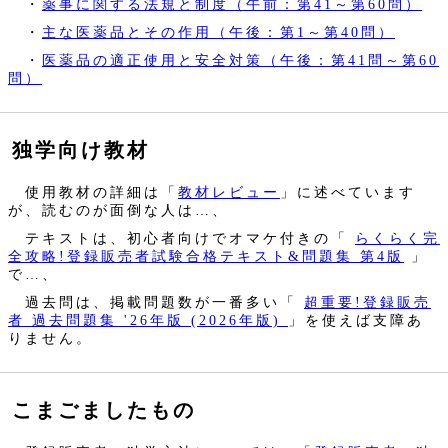
・
薬事に関する法規と制度（午前：第41～第60問）
・
主な医薬品とその作用（午後：第1～第40問）
・
医薬品の適正使用と安全対策（午後：第41問～第60
問）
独学向け教材
使用教材の詳細は「
教材レビュー
」に述べています
が、読むのが面倒な人は…、
テキストは、初心者向けでオマケ付きの「
らくらく完
全攻略!登録販売者試験合格テキスト&問題集 第4版
」
で…、
過去問は、掲載問題数が一番多い「
超重要!登録販売
者 過去問題集 '26年版 (2026年版)
」を使えば支障あ
りません。
こまごましたもの