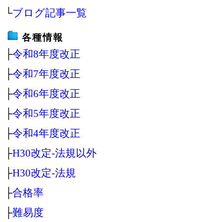
└
ブログ記事一覧
各種情報
├
令和8年度改正
├
令和7年度改正
├
令和6年度改正
├
令和5年度改正
├
令和4年度改正
├
H30改定‐法規以外
├
H30改定‐法規
├
合格率
├
難易度