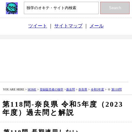
Search
ツイート
｜
サイトマップ
｜
メール
YOU ARE HERE >
HOME
>
登録販売者の独学
>
過去問
>
奈良県
>
令和5年度
> ※
第118問
第118問‐奈良県 令和5年度（2023
年度）過去問と解説