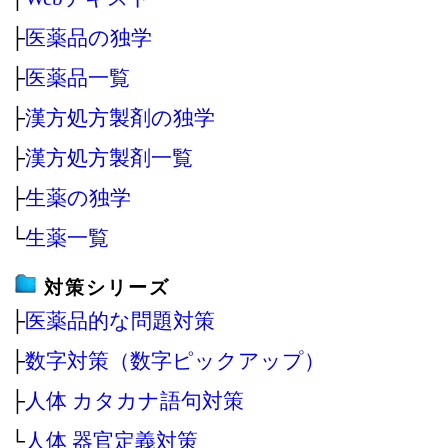
├
医薬品の独学
├
医薬品一覧
├
漢方処方製剤の独学
├
漢方処方製剤一覧
├
生薬の独学
└
生薬一覧
対策シリーズ
├
医薬品的な問題対策
├
数字対策（数字ピックアップ）
├
人体 カタカナ語句対策
└
人体 器官定義対策