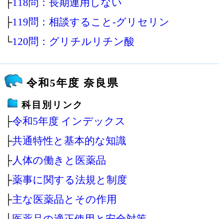
├
118問：長期連用しない
├
119問：相談すること‐グリセリン
└
120問：グリチルリチン酸
令和5年度 奈良県
科目別リンク
├
令和5年度 インデックス
├
共通特性と基本的な知識
├
人体の働きと医薬品
├
薬事に関する法規と制度
├
主な医薬品とその作用
└
医薬品の適正使用と安全対策