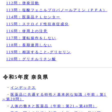
112問：啓発活動
113問：塩酸フェニルプロパノールアミン（ＰＰＡ）
114問：医薬品ＰＬセンター
115問：ステロイド性抗炎症成分
116問：使用上の注意
117問：運転操作をしない
118問：長期連用しない
119問：相談すること‐グリセリン
120問：グリチルリチン酸
令和5年度 奈良県
・
インデックス
・
医薬品に共通する特性と基本的な知識（午前：第1
～第20問）
・
人体の働きと医薬品（午前：第21～第40問）