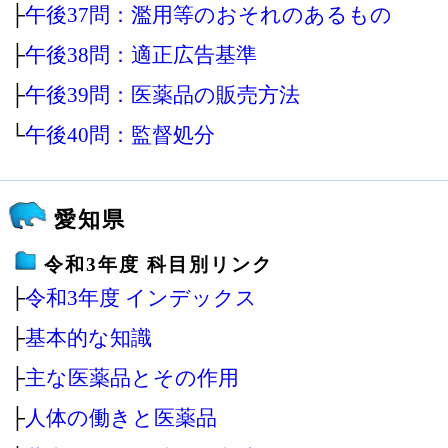
├
午後37問：濫用等のおそれのあるもの
├
午後38問：適正広告基準
├
午後39問：医薬品の販売方法
└
午後40問：監督処分
愛知県
令和3年度 科目別リンク
├
令和3年度 インデックス
├
基本的な知識
├
主な医薬品とその作用
├
人体の働きと医薬品