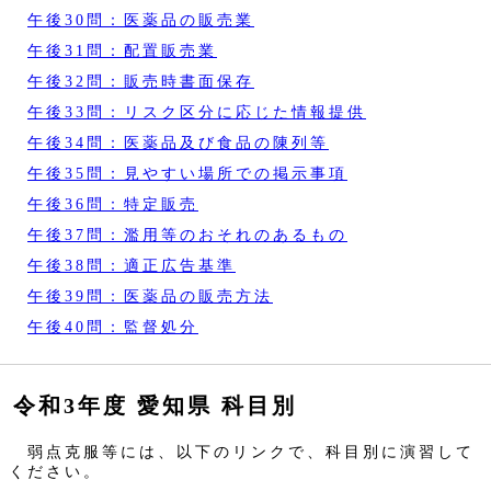
午後30問：医薬品の販売業
午後31問：配置販売業
午後32問：販売時書面保存
午後33問：リスク区分に応じた情報提供
午後34問：医薬品及び食品の陳列等
午後35問：見やすい場所での掲示事項
午後36問：特定販売
午後37問：濫用等のおそれのあるもの
午後38問：適正広告基準
午後39問：医薬品の販売方法
午後40問：監督処分
令和3年度 愛知県 科目別
弱点克服等には、以下のリンクで、科目別に演習して
ください。