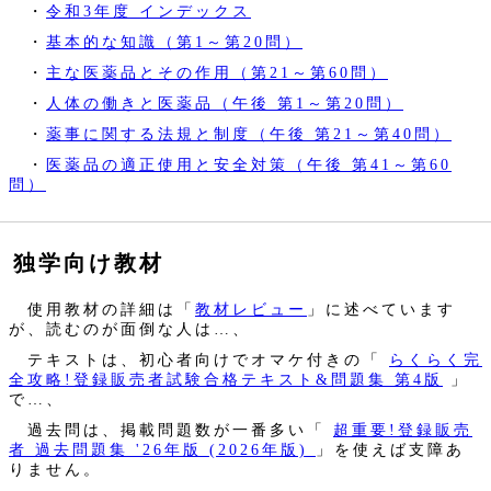
・
令和3年度 インデックス
・
基本的な知識（第1～第20問）
・
主な医薬品とその作用（第21～第60問）
・
人体の働きと医薬品（午後 第1～第20問）
・
薬事に関する法規と制度（午後 第21～第40問）
・
医薬品の適正使用と安全対策（午後 第41～第60
問）
独学向け教材
使用教材の詳細は「
教材レビュー
」に述べています
が、読むのが面倒な人は…、
テキストは、初心者向けでオマケ付きの「
らくらく完
全攻略!登録販売者試験合格テキスト&問題集 第4版
」
で…、
過去問は、掲載問題数が一番多い「
超重要!登録販売
者 過去問題集 '26年版 (2026年版)
」を使えば支障あ
りません。