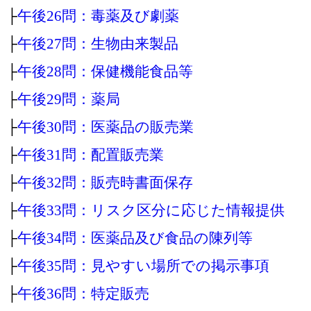
├
午後26問：毒薬及び劇薬
├
午後27問：生物由来製品
├
午後28問：保健機能食品等
├
午後29問：薬局
├
午後30問：医薬品の販売業
├
午後31問：配置販売業
├
午後32問：販売時書面保存
├
午後33問：リスク区分に応じた情報提供
├
午後34問：医薬品及び食品の陳列等
├
午後35問：見やすい場所での掲示事項
├
午後36問：特定販売