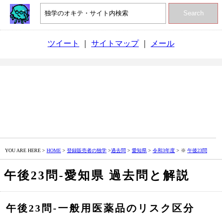
Search
ツイート
｜
サイトマップ
｜
メール
YOU ARE HERE >
HOME
>
登録販売者の独学
>
過去問
>
愛知県
>
令和3年度
> ※
午後23問
午後23問‐愛知県 過去問と解説
午後23問‐一般用医薬品のリスク区分