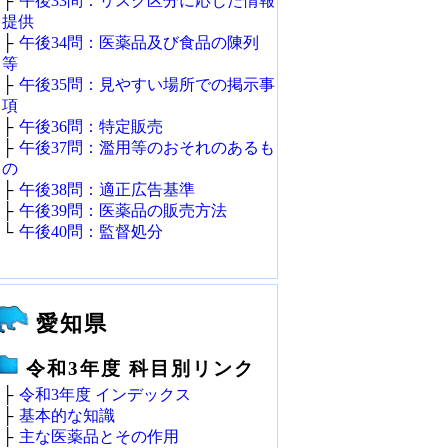
├
午後33問：リスク区分に応じた情報
提供
├
午後34問：医薬品及び食品の陳列
等
├
午後35問：見やすい場所での掲示事
項
├
午後36問：特定販売
├
午後37問：濫用等のおそれのあるも
の
├
午後38問：適正広告基準
├
午後39問：医薬品の販売方法
└
午後40問：監督処分
愛知県
令和3年度 科目別リンク
├
令和3年度 インデックス
├
基本的な知識
├
主な医薬品とその作用