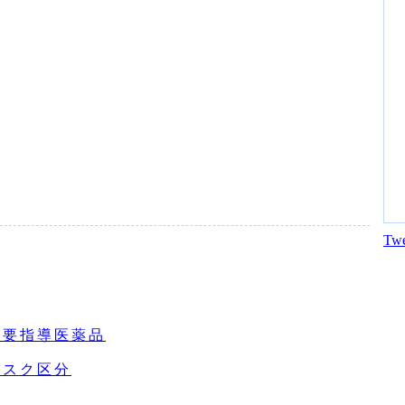
Twe
び要指導医薬品
リスク区分