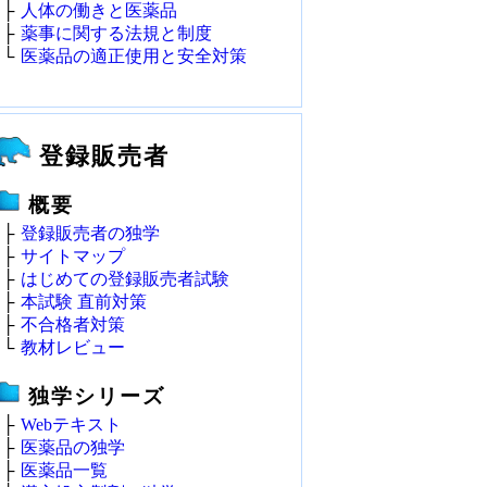
├
人体の働きと医薬品
├
薬事に関する法規と制度
└
医薬品の適正使用と安全対策
登録販売者
概要
├
登録販売者の独学
├
サイトマップ
├
はじめての登録販売者試験
├
本試験 直前対策
├
不合格者対策
└
教材レビュー
独学シリーズ
├
Webテキスト
├
医薬品の独学
├
医薬品一覧