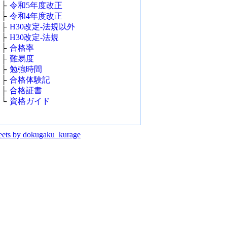
├
令和5年度改正
├
令和4年度改正
├
H30改定‐法規以外
├
H30改定‐法規
├
合格率
├
難易度
├
勉強時間
├
合格体験記
├
合格証書
└
資格ガイド
ets by dokugaku_kurage