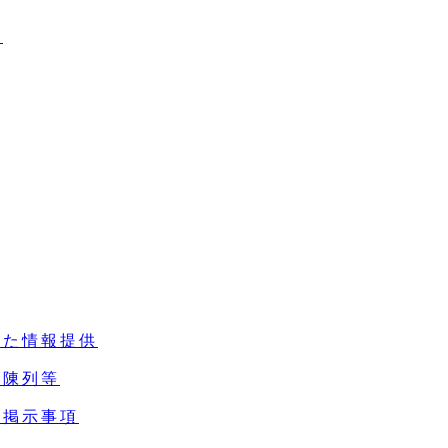
果
じた情報提供
の陳列等
の掲示事項