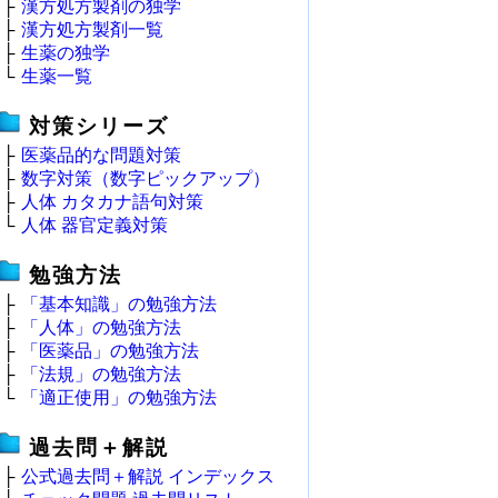
├
漢方処方製剤の独学
├
漢方処方製剤一覧
├
生薬の独学
└
生薬一覧
対策シリーズ
├
医薬品的な問題対策
├
数字対策（数字ピックアップ）
├
人体 カタカナ語句対策
└
人体 器官定義対策
勉強方法
├
「基本知識」の勉強方法
├
「人体」の勉強方法
├
「医薬品」の勉強方法
├
「法規」の勉強方法
└
「適正使用」の勉強方法
過去問＋解説
├
公式過去問＋解説 インデックス