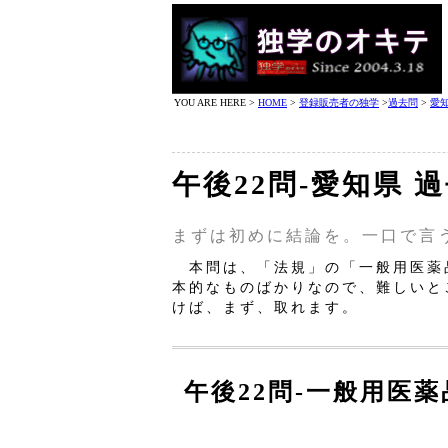
YOU ARE HERE >
HOME
>
登録販売者の独学
>
過去問
>
愛
午後22問‐愛知県 
まずは初めに結論を。一口で言
本問は、「法規」の「一般用医薬
本的なものばかりなので、難しいと
けば、まず、取れます。
午後22問‐一般用医