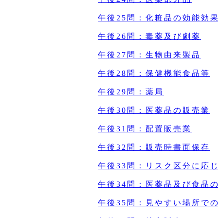
午後25問：化粧品の効能効
午後26問：毒薬及び劇薬
午後27問：生物由来製品
午後28問：保健機能食品等
午後29問：薬局
午後30問：医薬品の販売業
午後31問：配置販売業
午後32問：販売時書面保存
午後33問：リスク区分に応
午後34問：医薬品及び食品
午後35問：見やすい場所で