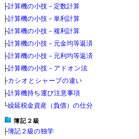
├
計算機の小技－定数計算
├
計算機の小技－単利計算
├
計算機の小技－複利計算
├
計算機の小技－元金均等返済
├
計算機の小技－元利均等返済
├
計算機の小技－アドオン法
├
カシオとシャープの違い
├
計算機持ち運び注意事項
└
繰延税金資産（負債）の仕分
簿記２級
├
簿記２級の独学