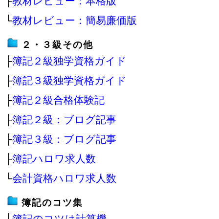
├
教材レビュー：本格版
└
教材レビュー：簡易廉価版
２・３級その他
├
簿記２級独学資格ガイド
├
簿記３級独学資格ガイド
├
簿記２級合格体験記
├
簿記２級：ブログ記事
├
簿記３級：ブログ記事
├
簿記ハロワ求人数
└
会計資格ハロワ求人数
簿記のコツ集
├
簿記のコツは計算機