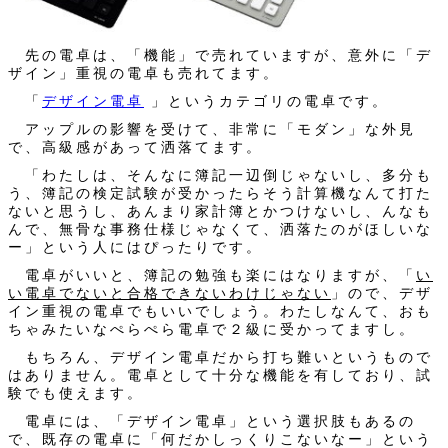
先の電卓は、「機能」で売れていますが、意外に「デ
ザイン」重視の電卓も売れてます。
「
デザイン電卓
」というカテゴリの電卓です。
アップルの影響を受けて、非常に「モダン」な外見
で、高級感があって洒落てます。
「わたしは、そんなに簿記一辺倒じゃないし、多分も
う、簿記の検定試験が受かったらそう計算機なんて打た
ないと思うし、あんまり家計簿とかつけないし、んなも
んで、無骨な事務仕様じゃなくて、洒落たのがほしいな
ー」という人にはぴったりです。
電卓がいいと、簿記の勉強も楽にはなりますが、「
い
い電卓でないと合格できないわけじゃない
」ので、デザ
イン重視の電卓でもいいでしょう。わたしなんて、おも
ちゃみたいなぺらぺら電卓で２級に受かってますし。
もちろん、デザイン電卓だから打ち難いというもので
はありません。電卓として十分な機能を有しており、試
験でも使えます。
電卓には、「デザイン電卓」という選択肢もあるの
で、既存の電卓に「何だかしっくりこないなー」という