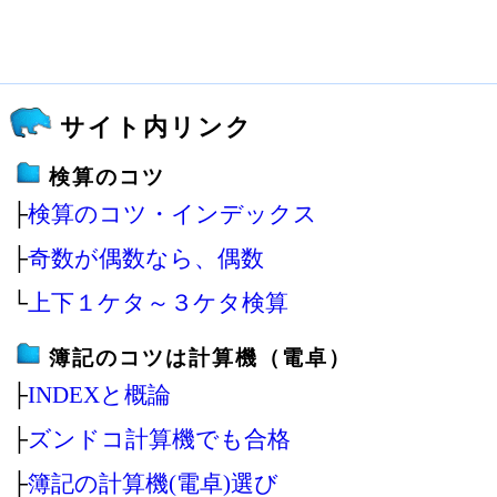
サイト内リンク
検算のコツ
├
検算のコツ・インデックス
├
奇数が偶数なら、偶数
└
上下１ケタ～３ケタ検算
簿記のコツは計算機（電卓）
├
INDEXと概論
├
ズンドコ計算機でも合格
├
簿記の計算機(電卓)選び