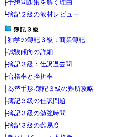
├
予想問題集を解く理由
└
簿記２級の教材レビュー
簿記３級
├
独学の簿記３級：商業簿記
├
試験傾向の詳細
├
簿記３級：仕訳過去問
├
合格率と挫折率
├
為替手形‐簿記３級の難所攻略
├
簿記３級の仕訳問題
├
簿記３級の勉強時間
├
簿記３級の難易度