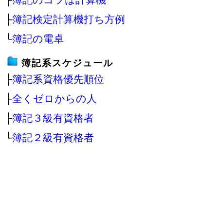
├
簿記検定計算機打ち方例
└
簿記の電卓
簿記系スケジュール
├
簿記系資格優先順位
├
全くゼロからの人
├
簿記３級有資格者
└
簿記２級有資格者