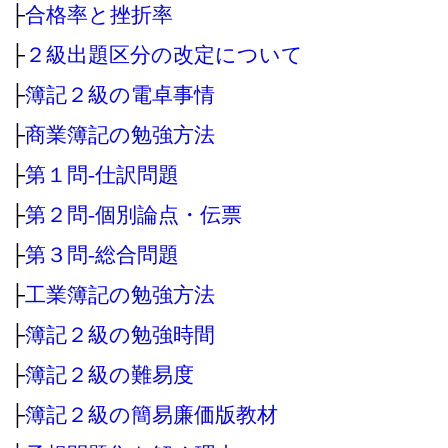
├
合格率と挫折率
├
２級出題区分の改定について
├
簿記２級の電卓事情
├
商業簿記の勉強方法
├
第１問‐仕訳問題
├
第２問‐個別論点・伝票
├
第３問‐総合問題
├
工業簿記の勉強方法
├
簿記２級の勉強時間
├
簿記２級の難易度
├
簿記２級の簡易廉価版教材