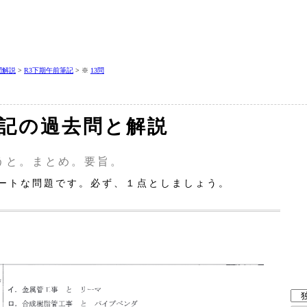
問解説
>
R3下期午前筆記
> ※
13問
筆記の過去問と解説
うと。まとめ。要旨。
ートな問題です。必ず、１点としましょう。