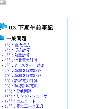
R3 下期午前筆記
一般問題
├
1問：合成抵抗
├
2問：抵抗計算
├
3問：熱量計算
├
4問：消費電力計算
├
5問：Y（スター）結線
├
6問：単相２線式回路
├
7問：単相３線式回路
├
8問：許容電力計算
├
9問：幹線許容電流
├
10問：分岐回路
├
11問：リングレジューサ
├
12問：ゴムコード
├
13問：電気工事と工具