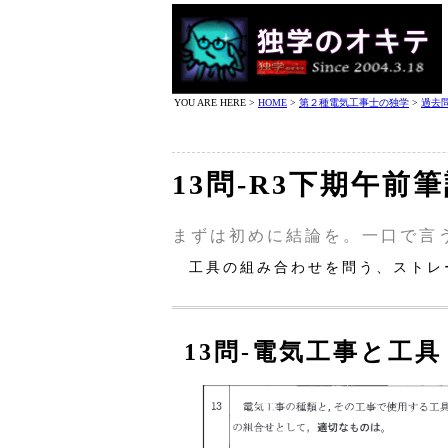
YOU ARE HERE >
HOME
>
第２種電気工事士の独学
>
過去
13問‐R3下期午前
まずは初めに結論を。一口で言
工具の組み合わせを問う、ストレ
13問‐電気工事と工具