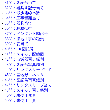
├
31問：図記号当て
├
32問：器具図記号当て
├
33問：最少電線本数
├
34問：工事種類当て
├
35問：器具当て
├
36問：絶縁抵抗
├
37問：ペンダント図記号
├
38問：接地工事の種類
├
39問：管当て
├
40問：LK図記号
├
41問：スイッチ配線図
├
42問：点滅器写真鑑別
├
43問：図記号写真鑑別
├
44問：リングスリーブ当て
├
45問：差込形コネクタ
├
46問：図記号写真鑑別
├
47問：リングスリーブ当て
├
48問：スイッチ写真鑑別
├
49問：未使用器具
└
50問：未使用工具