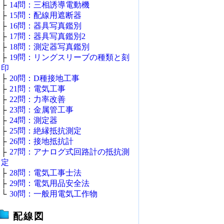
├
14問：三相誘導電動機
├
15問：配線用遮断器
├
16問：器具写真鑑別
├
17問：器具写真鑑別2
├
18問：測定器写真鑑別
├
19問：リングスリーブの種類と刻
印
├
20問：D種接地工事
├
21問：電気工事
├
22問：力率改善
├
23問：金属管工事
├
24問：測定器
├
25問：絶縁抵抗測定
├
26問：接地抵抗計
├
27問：アナログ式回路計の抵抗測
定
├
28問：電気工事士法
├
29問：電気用品安全法
└
30問：一般用電気工作物
配線図