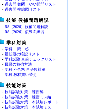
├
過去問 難問・やや難問リスト
└
過去問 複線図リスト
技能 候補問題解説
├
R8（2026）候補問題解説
└
R8（2026）複線図練習
学科対策
├
学科 一問一答
├
最低限の暗記リスト
├
学科試験 直前チェックリスト
├
最悪の勉強方法
├
学科 不合格 再受験対策
└
学科 教材買い替え
技能対策
├
技能試験対策・練習編
├
技能試験対策・練習ミス編
├
技能試験対策・本試験レポート
├
技能試験対策・本試験ミス