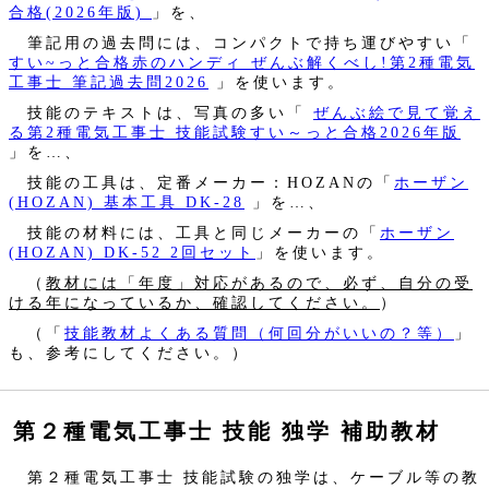
合格(2026年版)
」を、
筆記用の過去問には、コンパクトで持ち運びやすい「
すい~っと合格赤のハンディ ぜんぶ解くべし!第2種電気
工事士 筆記過去問2026
」を使います。
技能のテキストは、写真の多い「
ぜんぶ絵で見て覚え
る第2種電気工事士 技能試験すい～っと合格2026年版
」を…、
技能の工具は、定番メーカー：HOZANの「
ホーザン
(HOZAN) 基本工具 DK-28
」を…、
技能の材料には、工具と同じメーカーの「
ホーザン
(HOZAN) DK-52 2回セット
」を使います。
（
教材には「年度」対応があるので、必ず、自分の受
ける年になっているか、確認してください。
）
（「
技能教材よくある質問（何回分がいいの？等）
」
も、参考にしてください。）
第２種電気工事士 技能 独学 補助教材
第２種電気工事士 技能試験の独学は、ケーブル等の教