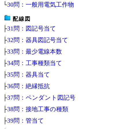
└
30問：一般用電気工作物
配線図
├
31問：図記号当て
├
32問：器具図記号当て
├
33問：最少電線本数
├
34問：工事種類当て
├
35問：器具当て
├
36問：絶縁抵抗
├
37問：ペンダント図記号
├
38問：接地工事の種類
├
39問：管当て