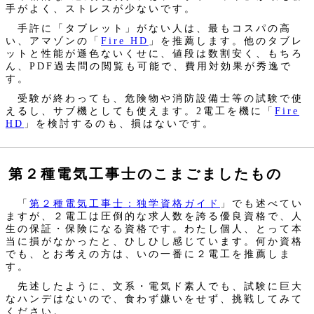
手がよく、ストレスが少ないです。
手許に「タブレット」がない人は、最もコスパの高
い、アマゾンの「
Fire HD
」を推薦します。他のタブレ
ットと性能が遜色ないくせに、値段は数割安く、もちろ
ん、PDF過去問の閲覧も可能で、費用対効果が秀逸で
す。
受験が終わっても、危険物や消防設備士等の試験で使
えるし、サブ機としても使えます。2電工を機に「
Fire
HD
」を検討するのも、損はないです。
第２種電気工事士のこまごましたもの
「
第２種電気工事士：独学資格ガイド
」でも述べてい
ますが、２電工は圧倒的な求人数を誇る優良資格で、人
生の保証・保険になる資格です。わたし個人、とって本
当に損がなかったと、ひしひし感じています。何か資格
でも、とお考えの方は、いの一番に２電工を推薦しま
す。
先述したように、文系・電気ド素人でも、試験に巨大
なハンデはないので、食わず嫌いをせず、挑戦してみて
ください。