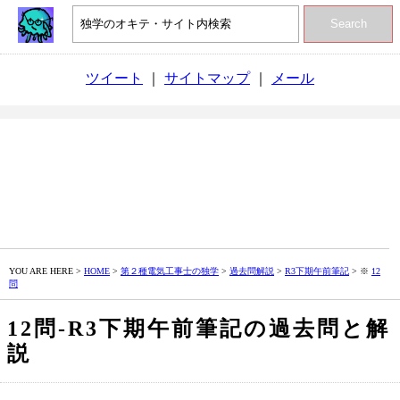
Search
ツイート
｜
サイトマップ
｜
メール
YOU ARE HERE >
HOME
>
第２種電気工事士の独学
>
過去問解説
>
R3下期午前筆記
> ※
12
問
12問‐R3下期午前筆記の過去問と解
説