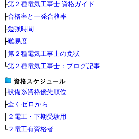
├
第２種電気工事士 資格ガイド
├
合格率と一発合格率
├
勉強時間
├
難易度
├
第２種電気工事士の免状
└
第２種電気工事士：ブログ記事
資格スケジュール
├
設備系資格優先順位
├
全くゼロから
├
２電工・下期受験用
└
２電工有資格者