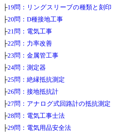
├
19問：リングスリーブの種類と刻印
├
20問：D種接地工事
├
21問：電気工事
├
22問：力率改善
├
23問：金属管工事
├
24問：測定器
├
25問：絶縁抵抗測定
├
26問：接地抵抗計
├
27問：アナログ式回路計の抵抗測定
├
28問：電気工事士法
├
29問：電気用品安全法