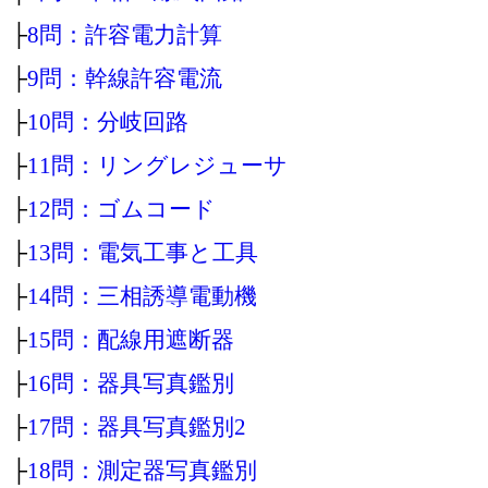
├
8問：許容電力計算
├
9問：幹線許容電流
├
10問：分岐回路
├
11問：リングレジューサ
├
12問：ゴムコード
├
13問：電気工事と工具
├
14問：三相誘導電動機
├
15問：配線用遮断器
├
16問：器具写真鑑別
├
17問：器具写真鑑別2
├
18問：測定器写真鑑別