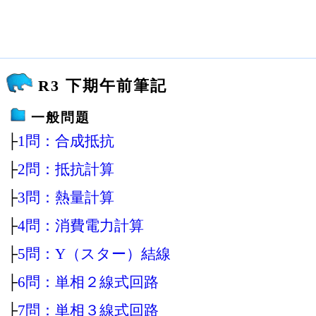
R3 下期午前筆記
一般問題
├
1問：合成抵抗
├
2問：抵抗計算
├
3問：熱量計算
├
4問：消費電力計算
├
5問：Y（スター）結線
├
6問：単相２線式回路
├
7問：単相３線式回路