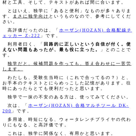
材と工具、そして、テキストがあれば間に合います。
とはいえ、独学に「あると便利」なものが多々ありま
す。
まさに独学向け
というものなので、参考にしてくだ
さい。
高評価だったのは、「
ホーザン(HOZAN) 合格配線チ
ェッカー Z-222
」です。
利用者曰く、「
回路的に正しいという自信が付く。使
えない問題もあったが、最も役に立った。
」とのことで
す。
独学だと、候補問題を作っても、答え合わせに一苦労
します。
わたしも、受験生当時に（これで合ってるの？）と、
お手本のテキストとにらめっこした記憶があります。往
時にあったらとても便利だったと思います。
独学で一抹の不安のある方は、使ってみてください。
次は、「
ホーザン(HOZAN) 合格マルチツール DK-
200
」です。
多用途、時短になる、ウォータレンチプライヤの代わ
りにもなる、と高評価です。
これは、独学に関係なく、有用かと思います。