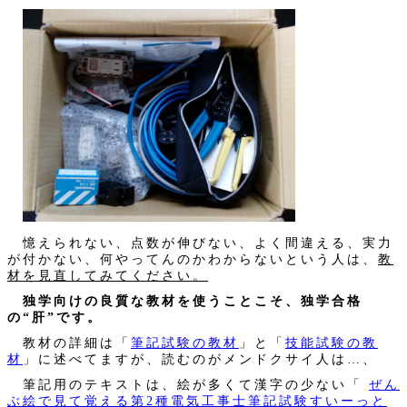
憶えられない、点数が伸びない、よく間違える、実力
が付かない、何やってんのかわからないという人は、
教
材を見直してみてください。
独学向けの良質な教材を使うことこそ、独学合格
の“肝”です。
教材の詳細は「
筆記試験の教材
」と「
技能試験の教
材
」に述べてますが、読むのがメンドクサイ人は…、
筆記用のテキストは、絵が多くて漢字の少ない「
ぜん
ぶ絵で見て覚える第2種電気工事士筆記試験すいーっと