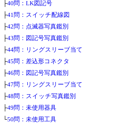
├
40問：LK図記号
├
41問：スイッチ配線図
├
42問：点滅器写真鑑別
├
43問：図記号写真鑑別
├
44問：リングスリーブ当て
├
45問：差込形コネクタ
├
46問：図記号写真鑑別
├
47問：リングスリーブ当て
├
48問：スイッチ写真鑑別
├
49問：未使用器具
└
50問：未使用工具