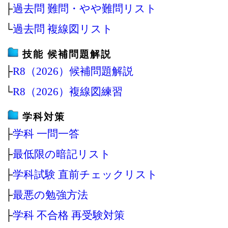
├
過去問 難問・やや難問リスト
└
過去問 複線図リスト
技能 候補問題解説
├
R8（2026）候補問題解説
└
R8（2026）複線図練習
学科対策
├
学科 一問一答
├
最低限の暗記リスト
├
学科試験 直前チェックリスト
├
最悪の勉強方法
├
学科 不合格 再受験対策