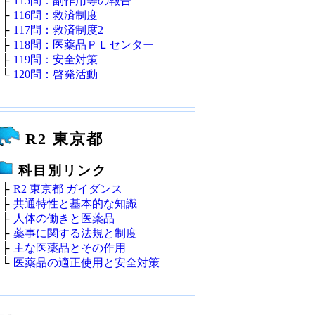
├
115問：副作用等の報告
├
116問：救済制度
├
117問：救済制度2
├
118問：医薬品ＰＬセンター
├
119問：安全対策
└
120問：啓発活動
R2 東京都
科目別リンク
├
R2 東京都 ガイダンス
├
共通特性と基本的な知識
├
人体の働きと医薬品
├
薬事に関する法規と制度
├
主な医薬品とその作用
└
医薬品の適正使用と安全対策