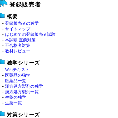
登録販売者
概要
├
登録販売者の独学
├
サイトマップ
├
はじめての登録販売者試験
├
本試験 直前対策
├
不合格者対策
└
教材レビュー
独学シリーズ
├
Webテキスト
├
医薬品の独学
├
医薬品一覧
├
漢方処方製剤の独学
├
漢方処方製剤一覧
├
生薬の独学
└
生薬一覧
対策シリーズ