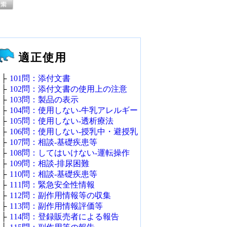
適正使用
├
101問：添付文書
├
102問：添付文書の使用上の注意
├
103問：製品の表示
├
104問：使用しない‐牛乳アレルギー
├
105問：使用しない‐透析療法
├
106問：使用しない‐授乳中・避授乳
├
107問：相談‐基礎疾患等
├
108問：してはいけない‐運転操作
├
109問：相談‐排尿困難
├
110問：相談‐基礎疾患等
├
111問：緊急安全性情報
├
112問：副作用情報等の収集
├
113問：副作用情報評価等
├
114問：登録販売者による報告