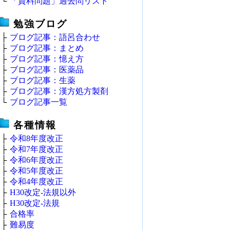
└
「資料問題」過去問リスト
勉強ブログ
├
ブログ記事：語呂合わせ
├
ブログ記事：まとめ
├
ブログ記事：憶え方
├
ブログ記事：医薬品
├
ブログ記事：生薬
├
ブログ記事：漢方処方製剤
└
ブログ記事一覧
各種情報
├
令和8年度改正
├
令和7年度改正
├
令和6年度改正
├
令和5年度改正
├
令和4年度改正
├
H30改定‐法規以外
├
H30改定‐法規
├
合格率
├
難易度