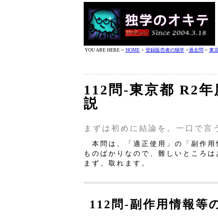
YOU ARE HERE >
HOME
>
登録販売者の独学
>
過去問
>
東
112問‐東京都 R2
説
まずは初めに結論を。一口で言
本問は、「適正使用」の「副作用
ものばかりなので、難しいところは
まず、取れます。
112問‐副作用情報等