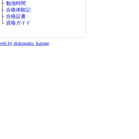
├
勉強時間
├
合格体験記
├
合格証書
└
資格ガイド
ets by dokugaku_kurage