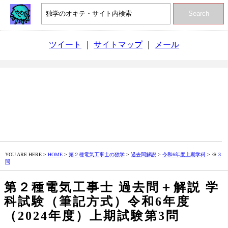
Search
ツイート
｜
サイトマップ
｜
メール
YOU ARE HERE >
HOME
>
第２種電気工事士の独学
>
過去問解説
>
令和6年度上期学科
> ※
3
問
第２種電気工事士 過去問＋解説 学
科試験（筆記方式）令和6年度
（2024年度）上期試験第3問