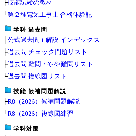
├
技能試験の教材
└
第２種電気工事士 合格体験記
学科 過去問
├
公式過去問＋解説 インデックス
├
過去問 チェック問題リスト
├
過去問 難問・やや難問リスト
└
過去問 複線図リスト
技能 候補問題解説
├
R8（2026）候補問題解説
└
R8（2026）複線図練習
学科対策