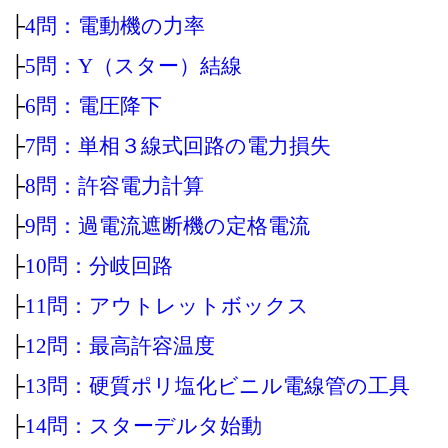
├
4問：電動機の力率
├
5問：Y（スター）結線
├
6問：電圧降下
├
7問：単相３線式回路の電力損失
├
8問：許容電力計算
├
9問：過電流遮断機の定格電流
├
10問：分岐回路
├
11問：アウトレットボックス
├
12問：最高許容温度
├
13問：硬質ポリ塩化ビニル電線管の工具
├
14問：スターデルタ始動