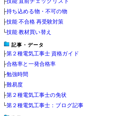
├
技能 直前チェックリスト
├
持ち込める物・不可の物
├
技能 不合格 再受験対策
└
技能 教材買い替え
記事・データ
├
第２種電気工事士 資格ガイド
├
合格率と一発合格率
├
勉強時間
├
難易度
├
第２種電気工事士の免状
└
第２種電気工事士：ブログ記事