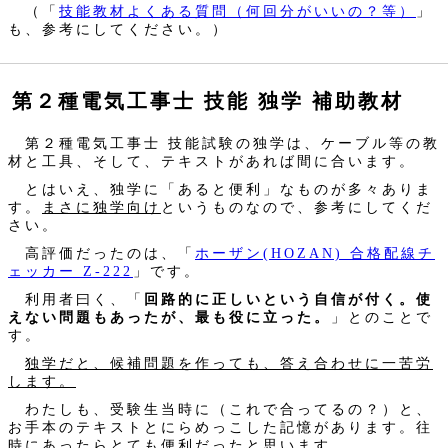
（「
技能教材よくある質問（何回分がいいの？等）
」
も、参考にしてください。）
第２種電気工事士 技能 独学 補助教材
第２種電気工事士 技能試験の独学は、ケーブル等の教
材と工具、そして、テキストがあれば間に合います。
とはいえ、独学に「あると便利」なものが多々ありま
す。
まさに独学向け
というものなので、参考にしてくだ
さい。
高評価だったのは、「
ホーザン(HOZAN) 合格配線チ
ェッカー Z-222
」です。
利用者曰く、「
回路的に正しいという自信が付く。使
えない問題もあったが、最も役に立った。
」とのことで
す。
独学だと、候補問題を作っても、答え合わせに一苦労
します。
わたしも、受験生当時に（これで合ってるの？）と、
お手本のテキストとにらめっこした記憶があります。往
時にあったらとても便利だったと思います。