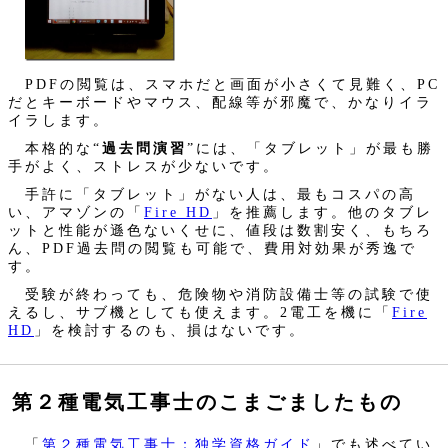
PDFの閲覧は、スマホだと画面が小さくて見難く、PC
だとキーボードやマウス、配線等が邪魔で、かなりイラ
イラします。
本格的な“
過去問演習
”には、「タブレット」が最も勝
手がよく、ストレスが少ないです。
手許に「タブレット」がない人は、最もコスパの高
い、アマゾンの「
Fire HD
」を推薦します。他のタブレ
ットと性能が遜色ないくせに、値段は数割安く、もちろ
ん、PDF過去問の閲覧も可能で、費用対効果が秀逸で
す。
受験が終わっても、危険物や消防設備士等の試験で使
えるし、サブ機としても使えます。2電工を機に「
Fire
HD
」を検討するのも、損はないです。
第２種電気工事士のこまごましたもの
「
第２種電気工事士：独学資格ガイド
」でも述べてい