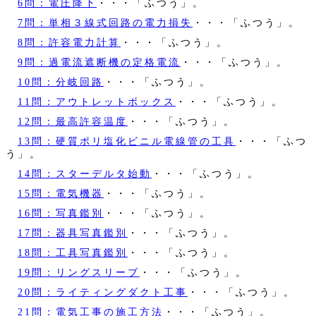
6問：電圧降下
・・・「ふつう」。
7問：単相３線式回路の電力損失
・・・「ふつう」。
8問：許容電力計算
・・・「ふつう」。
9問：過電流遮断機の定格電流
・・・「ふつう」。
10問：分岐回路
・・・「ふつう」。
11問：アウトレットボックス
・・・「ふつう」。
12問：最高許容温度
・・・「ふつう」。
13問：硬質ポリ塩化ビニル電線管の工具
・・・「ふつ
う」。
14問：スターデルタ始動
・・・「ふつう」。
15問：電気機器
・・・「ふつう」。
16問：写真鑑別
・・・「ふつう」。
17問：器具写真鑑別
・・・「ふつう」。
18問：工具写真鑑別
・・・「ふつう」。
19問：リングスリーブ
・・・「ふつう」。
20問：ライティングダクト工事
・・・「ふつう」。
21問：電気工事の施工方法
・・・「ふつう」。