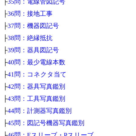
├
35問：電線管図記号
├
36問：接地工事
├
37問：機器図記号
├
38問：絶縁抵抗
├
39問：器具図記号
├
40問：最少電線本数
├
41問：コネクタ当て
├
42問：器具写真鑑別
├
43問：工具写真鑑別
├
44問：計測器写真鑑別
├
45問：図記号機器写真鑑別
├
46問：Eスリーブ・Pスリーブ