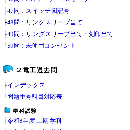
├
47問：スイッチ図記号
├
48問：リングスリーブ当て
├
49問：リングスリーブ当て・刻印当て
└
50問：未使用コンセント
２電工過去問
├
インデックス
└
問題番号科目対応表
学科試験
├
令和8年度 上期 学科