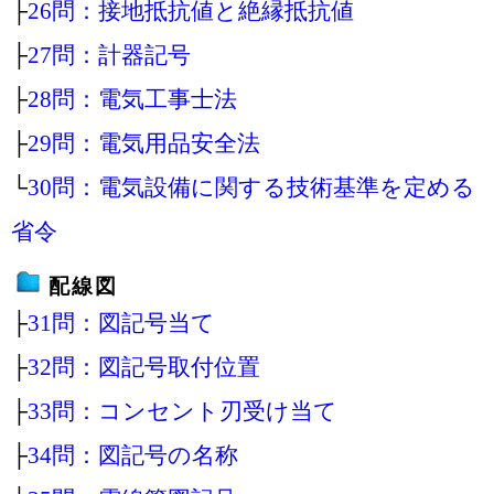
├
26問：接地抵抗値と絶縁抵抗値
├
27問：計器記号
├
28問：電気工事士法
├
29問：電気用品安全法
└
30問：電気設備に関する技術基準を定める
省令
配線図
├
31問：図記号当て
├
32問：図記号取付位置
├
33問：コンセント刃受け当て
├
34問：図記号の名称