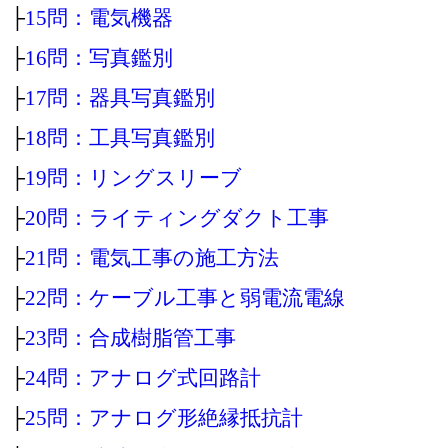
├
15問：電気機器
├
16問：写真鑑別
├
17問：器具写真鑑別
├
18問：工具写真鑑別
├
19問：リングスリーブ
├
20問：ライティングダクト工事
├
21問：電気工事の施工方法
├
22問：ケーブル工事と弱電流電線
├
23問：合成樹脂管工事
├
24問：アナログ式回路計
├
25問：アナログ形絶縁抵抗計