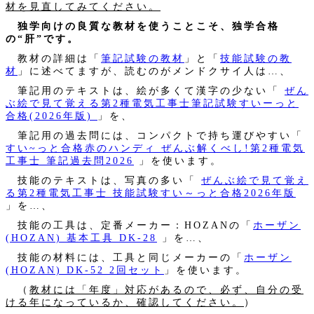
材を見直してみてください。
独学向けの良質な教材を使うことこそ、独学合格
の“肝”です。
教材の詳細は「
筆記試験の教材
」と「
技能試験の教
材
」に述べてますが、読むのがメンドクサイ人は…、
筆記用のテキストは、絵が多くて漢字の少ない「
ぜん
ぶ絵で見て覚える第2種電気工事士筆記試験すいーっと
合格(2026年版)
」を、
筆記用の過去問には、コンパクトで持ち運びやすい「
すい~っと合格赤のハンディ ぜんぶ解くべし!第2種電気
工事士 筆記過去問2026
」を使います。
技能のテキストは、写真の多い「
ぜんぶ絵で見て覚え
る第2種電気工事士 技能試験すい～っと合格2026年版
」を…、
技能の工具は、定番メーカー：HOZANの「
ホーザン
(HOZAN) 基本工具 DK-28
」を…、
技能の材料には、工具と同じメーカーの「
ホーザン
(HOZAN) DK-52 2回セット
」を使います。
（
教材には「年度」対応があるので、必ず、自分の受
ける年になっているか、確認してください。
）