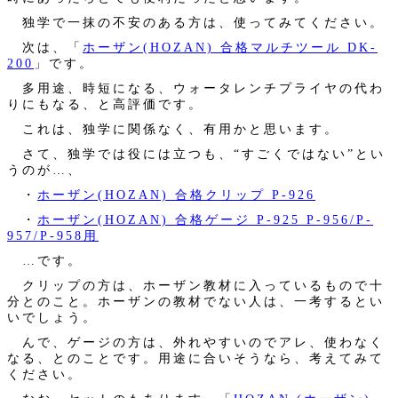
独学で一抹の不安のある方は、使ってみてください。
次は、「
ホーザン(HOZAN) 合格マルチツール DK-
200
」です。
多用途、時短になる、ウォータレンチプライヤの代わ
りにもなる、と高評価です。
これは、独学に関係なく、有用かと思います。
さて、独学では役には立つも、“すごくではない”とい
うのが…、
・
ホーザン(HOZAN) 合格クリップ P-926
・
ホーザン(HOZAN) 合格ゲージ P-925 P-956/P-
957/P-958用
…です。
クリップの方は、ホーザン教材に入っているもので十
分とのこと。ホーザンの教材でない人は、一考するとい
いでしょう。
んで、ゲージの方は、外れやすいのでアレ、使わなく
なる、とのことです。用途に合いそうなら、考えてみて
ください。