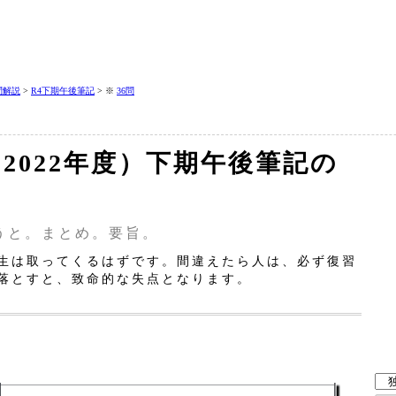
問解説
>
R4下期午後筆記
> ※
36問
（2022年度）下期午後筆記の
うと。まとめ。要旨。
生は取ってくるはずです。間違えたら人は、必ず復習
落とすと、致命的な失点となります。