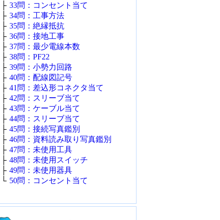
├
33問：コンセント当て
├
34問：工事方法
├
35問：絶縁抵抗
├
36問：接地工事
├
37問：最少電線本数
├
38問：PF22
├
39問：小勢力回路
├
40問：配線図記号
├
41問：差込形コネクタ当て
├
42問：スリーブ当て
├
43問：ケーブル当て
├
44問：スリーブ当て
├
45問：接続写真鑑別
├
46問：資料読み取り写真鑑別
├
47問：未使用工具
├
48問：未使用スイッチ
├
49問：未使用器具
└
50問：コンセント当て