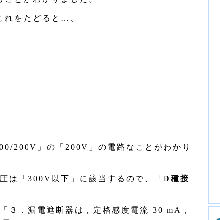
これをたどると…、
0/200V」の「200V」の電路なことがわかり
は「300V以下」に該当するので、「
D種接
「３．漏電遮断器は，定格感度電流 30 mA，