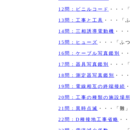
12問：ビニルコード
・・・
13問：工事と工具
・・・「
14問：三相誘導電動機
・・
15問：ヒューズ
・・・「ふ
16問：ケーブル写真鑑別
・
17問：器具写真鑑別
・・・
18問：測定器写真鑑別
・・
19問：電線相互の終端接続
20問：工事の種類の施設場
21問：異時点滅
・・・「難
22問：D種接地工事省略
・・