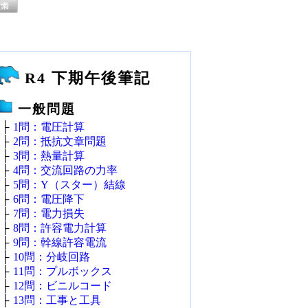
R4 下期午後筆記
一般問題
├
1問：電圧計算
├
2問：抵抗文章問題
├
3問：熱量計算
├
4問：交流回路の力率
├
5問：Y（スター）結線
├
6問：電圧降下
├
7問：電力損失
├
8問：許容電力計算
├
9問：幹線許容電流
├
10問：分岐回路
├
11問：プルボックス
├
12問：ビニルコード
├
13問：工事と工具