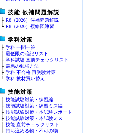
技能 候補問題解説
├
R8（2026）候補問題解説
└
R8（2026）複線図練習
学科対策
├
学科 一問一答
├
最低限の暗記リスト
├
学科試験 直前チェックリスト
├
最悪の勉強方法
├
学科 不合格 再受験対策
└
学科 教材買い替え
技能対策
├
技能試験対策・練習編
├
技能試験対策・練習ミス編
├
技能試験対策・本試験レポート
├
技能試験対策・本試験ミス
├
技能 直前チェックリスト
├
持ち込める物・不可の物