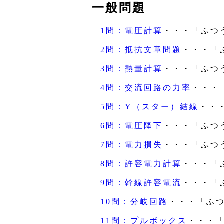
一般問題
1問：電圧計算
・・・「ふつ
2問：抵抗文章問題
・・・「
3問：熱量計算
・・・「ふつ
4問：交流回路の力率
・・・
5問：Y（スター）結線
・・
6問：電圧降下
・・・「ふつ
7問：電力損失
・・・「ふつ
8問：許容電力計算
・・・「
9問：幹線許容電流
・・・「
10問：分岐回路
・・・「ふ
11問：プルボックス
・・・