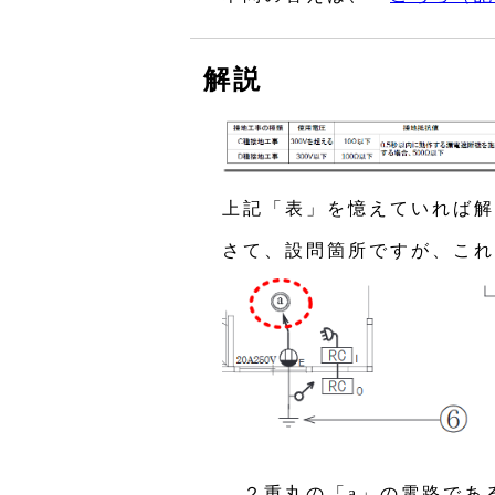
解説
上記「表」を憶えていれば解
さて、設問箇所ですが、これ
…２重丸の「a」の電路であ