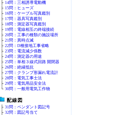
├
14問：三相誘導電動機
├
15問：ヒューズ
├
16問：ケーブル写真鑑別
├
17問：器具写真鑑別
├
18問：測定器写真鑑別
├
19問：電線相互の終端接続
├
20問：工事の種類の施設場所
├
21問：異時点滅
├
22問：D種接地工事省略
├
23問：電流減少係数
├
24問：測定器の用途
├
25問：単相３線式回路 開閉器
├
26問：絶縁抵抗
├
27問：クランプ形漏れ電流計
├
28問：電気工事士法
├
29問：電気用品安全法
└
30問：一般用電気工作物
配線図
├
31問：ペンダント図記号
├
32問：図記号当て