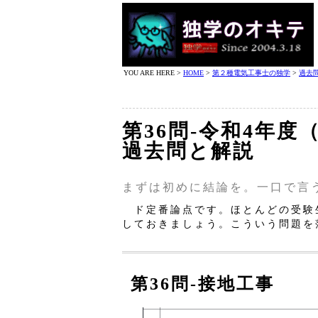
YOU ARE HERE >
HOME
>
第２種電気工事士の独学
>
過去
第36問‐令和4年度
過去問と解説
まずは初めに結論を。一口で言
ド定番論点です。ほとんどの受験
しておきましょう。こういう問題を
第36問‐接地工事