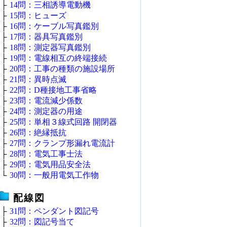
├
14問：三相誘導電動機
├
15問：ヒューズ
├
16問：ケーブル写真鑑別
├
17問：器具写真鑑別
├
18問：測定器写真鑑別
├
19問：電線相互の終端接続
├
20問：工事の種類の施設場所
├
21問：異時点滅
├
22問：D種接地工事省略
├
23問：電流減少係数
├
24問：測定器の用途
├
25問：単相３線式回路 開閉器
├
26問：絶縁抵抗
├
27問：クランプ形漏れ電流計
├
28問：電気工事士法
├
29問：電気用品安全法
└
30問：一般用電気工作物
配線図
├
31問：ペンダント図記号
├
32問：図記号当て