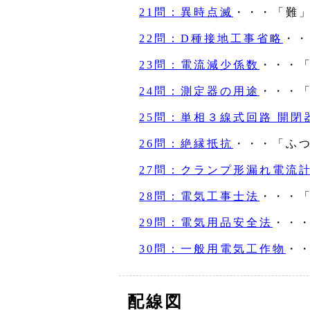
21問：異時点滅
・・・「難
22問：D種接地工事省略
・・
23問：電流減少係数
・・・
24問：測定器の用途
・・・
25問：単相３線式回路 開閉
26問：絶縁抵抗
・・・「ふ
27問：クランプ形漏れ電流
28問：電気工事士法
・・・
29問：電気用品安全法
・・
30問：一般用電気工作物
・
配線図