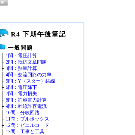
R4 下期午後筆記
一般問題
├
1問：電圧計算
├
2問：抵抗文章問題
├
3問：熱量計算
├
4問：交流回路の力率
├
5問：Y（スター）結線
├
6問：電圧降下
├
7問：電力損失
├
8問：許容電力計算
├
9問：幹線許容電流
├
10問：分岐回路
├
11問：プルボックス
├
12問：ビニルコード
├
13問：工事と工具