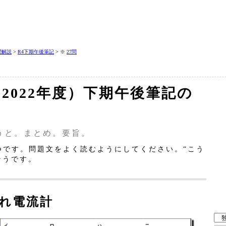
問解説
>
R4下期午後筆記
> ※
27問
（2022年度）下期午後筆記の
うと。まとめ。要旨。
です。問題文をよく読むようにしてください。“こう
そうです。
漏れ電流計