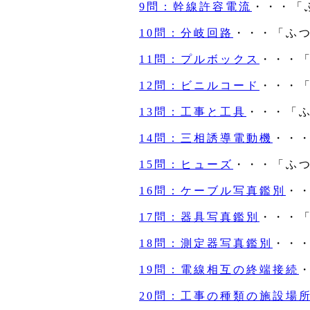
9問：幹線許容電流
・・・「
10問：分岐回路
・・・「ふ
11問：プルボックス
・・・
12問：ビニルコード
・・・
13問：工事と工具
・・・「
14問：三相誘導電動機
・・
15問：ヒューズ
・・・「ふ
16問：ケーブル写真鑑別
・
17問：器具写真鑑別
・・・
18問：測定器写真鑑別
・・
19問：電線相互の終端接続
20問：工事の種類の施設場