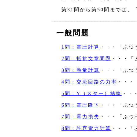
第31問から第50問までは、
一般問題
1問：電圧計算
・・・「ふつ
2問：抵抗文章問題
・・・「
3問：熱量計算
・・・「ふつ
4問：交流回路の力率
・・・
5問：Y（スター）結線
・・
6問：電圧降下
・・・「ふつ
7問：電力損失
・・・「ふつ
8問：許容電力計算
・・・「