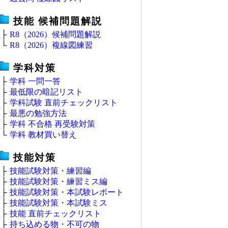
技能 候補問題解説
├
R8（2026）候補問題解説
└
R8（2026）複線図練習
学科対策
├
学科 一問一答
├
最低限の暗記リスト
├
学科試験 直前チェックリスト
├
最悪の勉強方法
├
学科 不合格 再受験対策
└
学科 教材買い替え
技能対策
├
技能試験対策・練習編
├
技能試験対策・練習ミス編
├
技能試験対策・本試験レポート
├
技能試験対策・本試験ミス
├
技能 直前チェックリスト
├
持ち込める物・不可の物