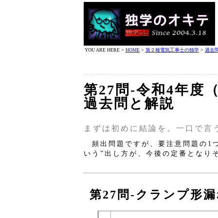
YOU ARE HERE >
HOME
>
第２種電気工事士の独学
>
過去
第27問‐令和4年度
過去問と解説
まずは初めに結論を。一口で言
頻出問題ですが、要注意問題の1つ
いう”出し方が、今後の定番となり
第27問‐クランプ形