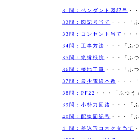
31問：ペンダント図記号
・
32問：図記号当て
・・・「
33問：コンセント当て
・・
34問：工事方法
・・・「ふ
35問：絶縁抵抗
・・・「ふ
36問：接地工事
・・・「ふ
37問：最少電線本数
・・・
38問：PF22
・・・「ふつう
39問：小勢力回路
・・・「
40問：配線図記号
・・・「
41問：差込形コネクタ当て