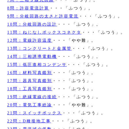
7問：三相３線式回路
・・・「ふつう」。
8問：許容電流計算
・・・「ふつう」。
9問：分岐回路の太さと許容電流
・・・「ふつう」。
10問：分岐回路の設計
・・・「ふつう」。
11問：ねじなしボックスコネクタ
・・・「ふつう」。
12問：電線許容温度
・・・「やや難」。
13問：コンクリートと金属管
・・・「ふつう」。
14問：三相誘導電動機
・・・「ふつう」。
15問：低圧進相コンデンサ
・・・「ふつう」。
16問：材料写真鑑別
・・・「ふつう」。
17問：器具写真鑑別
・・・「ふつう」。
18問：工具写真鑑別
・・・「ふつう」。
19問：絶縁電線の接続
・・・「ふつう」。
20問：電気工事総論
・・・「やや難」。
21問：スイッチボックス
・・・「ふつう」。
22問：D種接地工事
・・・「ふつう」。