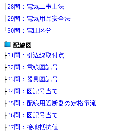
├
28問：電気工事士法
├
29問：電気用品安全法
└
30問：電圧区分
配線図
├
31問：引込線取付点
├
32問：電線図記号
├
33問：器具図記号
├
34問：図記号当て
├
35問：配線用遮断器の定格電流
├
36問：図記号当て
├
37問：接地抵抗値