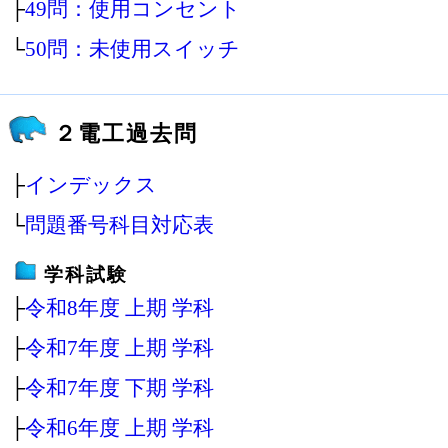
├
49問：使用コンセント
└
50問：未使用スイッチ
２電工過去問
├
インデックス
└
問題番号科目対応表
学科試験
├
令和8年度 上期 学科
├
令和7年度 上期 学科
├
令和7年度 下期 学科
├
令和6年度 上期 学科