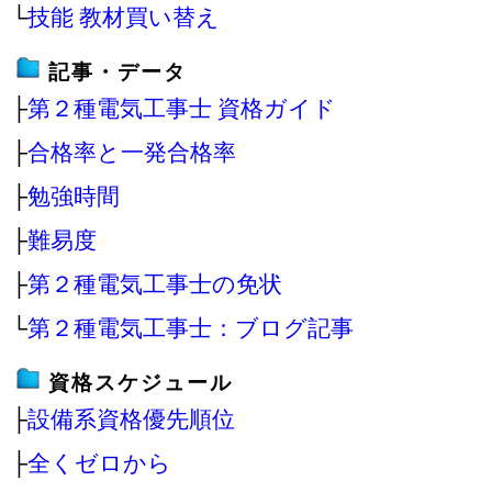
└
技能 教材買い替え
記事・データ
├
第２種電気工事士 資格ガイド
├
合格率と一発合格率
├
勉強時間
├
難易度
├
第２種電気工事士の免状
└
第２種電気工事士：ブログ記事
資格スケジュール
├
設備系資格優先順位
├
全くゼロから