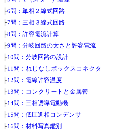
├
6問：単相２線式回路
├
7問：三相３線式回路
├
8問：許容電流計算
├
9問：分岐回路の太さと許容電流
├
10問：分岐回路の設計
├
11問：ねじなしボックスコネクタ
├
12問：電線許容温度
├
13問：コンクリートと金属管
├
14問：三相誘導電動機
├
15問：低圧進相コンデンサ
├
16問：材料写真鑑別