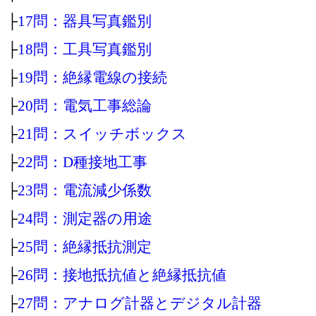
├
17問：器具写真鑑別
├
18問：工具写真鑑別
├
19問：絶縁電線の接続
├
20問：電気工事総論
├
21問：スイッチボックス
├
22問：D種接地工事
├
23問：電流減少係数
├
24問：測定器の用途
├
25問：絶縁抵抗測定
├
26問：接地抵抗値と絶縁抵抗値
├
27問：アナログ計器とデジタル計器