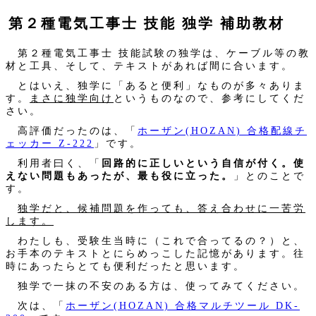
第２種電気工事士 技能 独学 補助教材
第２種電気工事士 技能試験の独学は、ケーブル等の教
材と工具、そして、テキストがあれば間に合います。
とはいえ、独学に「あると便利」なものが多々ありま
す。
まさに独学向け
というものなので、参考にしてくだ
さい。
高評価だったのは、「
ホーザン(HOZAN) 合格配線チ
ェッカー Z-222
」です。
利用者曰く、「
回路的に正しいという自信が付く。使
えない問題もあったが、最も役に立った。
」とのことで
す。
独学だと、候補問題を作っても、答え合わせに一苦労
します。
わたしも、受験生当時に（これで合ってるの？）と、
お手本のテキストとにらめっこした記憶があります。往
時にあったらとても便利だったと思います。
独学で一抹の不安のある方は、使ってみてください。
次は、「
ホーザン(HOZAN) 合格マルチツール DK-