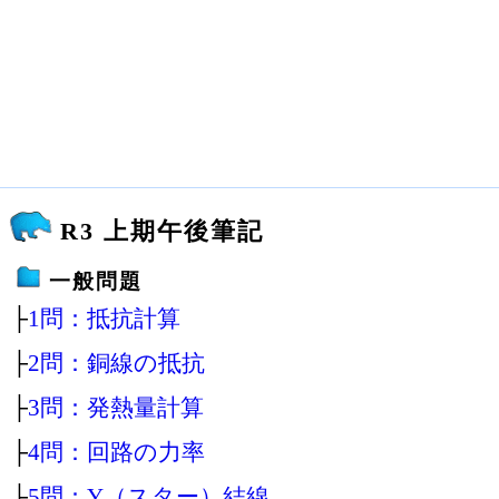
R3 上期午後筆記
一般問題
├
1問：抵抗計算
├
2問：銅線の抵抗
├
3問：発熱量計算
├
4問：回路の力率
├
5問：Y（スター）結線