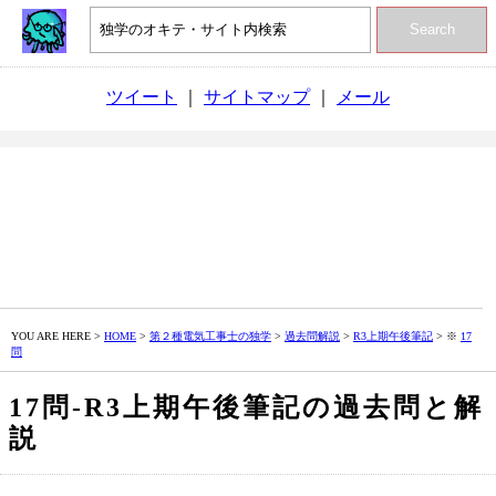
Search
ツイート
｜
サイトマップ
｜
メール
YOU ARE HERE >
HOME
>
第２種電気工事士の独学
>
過去問解説
>
R3上期午後筆記
> ※
17
問
17問‐R3上期午後筆記の過去問と解
説