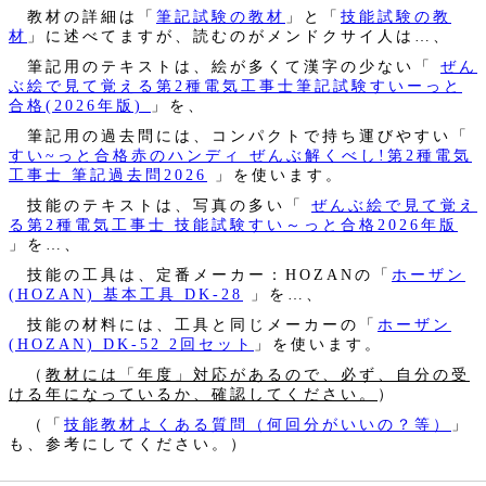
教材の詳細は「
筆記試験の教材
」と「
技能試験の教
材
」に述べてますが、読むのがメンドクサイ人は…、
筆記用のテキストは、絵が多くて漢字の少ない「
ぜん
ぶ絵で見て覚える第2種電気工事士筆記試験すいーっと
合格(2026年版)
」を、
筆記用の過去問には、コンパクトで持ち運びやすい「
すい~っと合格赤のハンディ ぜんぶ解くべし!第2種電気
工事士 筆記過去問2026
」を使います。
技能のテキストは、写真の多い「
ぜんぶ絵で見て覚え
る第2種電気工事士 技能試験すい～っと合格2026年版
」を…、
技能の工具は、定番メーカー：HOZANの「
ホーザン
(HOZAN) 基本工具 DK-28
」を…、
技能の材料には、工具と同じメーカーの「
ホーザン
(HOZAN) DK-52 2回セット
」を使います。
（
教材には「年度」対応があるので、必ず、自分の受
ける年になっているか、確認してください。
）
（「
技能教材よくある質問（何回分がいいの？等）
」
も、参考にしてください。）