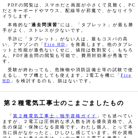
PDFの閲覧は、スマホだと画面が小さくて見難く、PC
だとキーボードやマウス、配線等が邪魔で、かなりイラ
イラします。
本格的な“
過去問演習
”には、「タブレット」が最も勝
手がよく、ストレスが少ないです。
手許に「タブレット」がない人は、最もコスパの高
い、アマゾンの「
Fire HD
」を推薦します。他のタブレ
ットと性能が遜色ないくせに、値段は数割安く、もちろ
ん、PDF過去問の閲覧も可能で、費用対効果が秀逸で
す。
受験が終わっても、危険物や消防設備士等の試験で使
えるし、サブ機としても使えます。2電工を機に「
Fire
HD
」を検討するのも、損はないです。
第２種電気工事士のこまごましたもの
「
第２種電気工事士：独学資格ガイド
」でも述べてい
ますが、２電工は圧倒的な求人数を誇る優良資格で、人
生の保証・保険になる資格です。わたし個人、とって本
当に損がなかったと、ひしひし感じています。何か資格
でも、とお考えの方は、いの一番に２電工を推薦しま