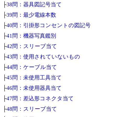
├
38問：器具図記号当て
├
39問：最少電線本数
├
40問：引掛形コンセントの図記号
├
41問：機器写真鑑別
├
42問：スリーブ当て
├
43問：使用されていないもの
├
44問：ケーブル当て
├
45問：未使用工具当て
├
46問：未使用器具当て
├
47問：差込形コネクタ当て
├
48問：スリーブ当て