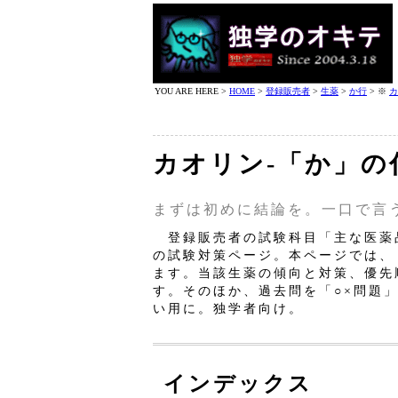
YOU ARE HERE >
HOME
>
登録販売者
>
生薬
>
か行
> ※
カ
カオリン‐「か」の
まずは初めに結論を。一口で言
登録販売者の試験科目「主な医薬
の試験対策ページ。本ページでは、
ます。当該生薬の傾向と対策、優先
す。そのほか、過去問を「○×問題
い用に。独学者向け。
インデックス