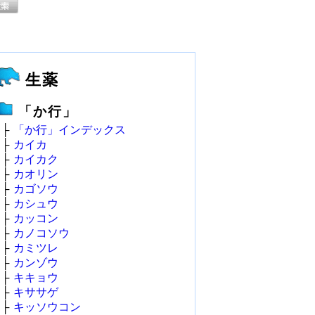
生薬
「か行」
├
「か行」インデックス
├
カイカ
├
カイカク
├
カオリン
├
カゴソウ
├
カシュウ
├
カッコン
├
カノコソウ
├
カミツレ
├
カンゾウ
├
キキョウ
├
キササゲ
├
キッソウコン