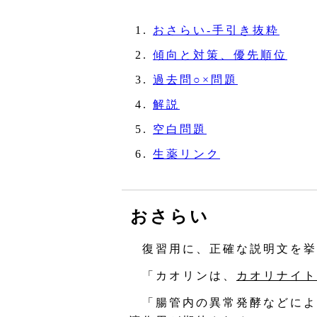
おさらい‐手引き抜粋
傾向と対策、優先順位
過去問○×問題
解説
空白問題
生薬リンク
おさらい
復習用に、正確な説明文を挙
「カオリンは、
カオリナイト
「腸管内の異常発酵などによ