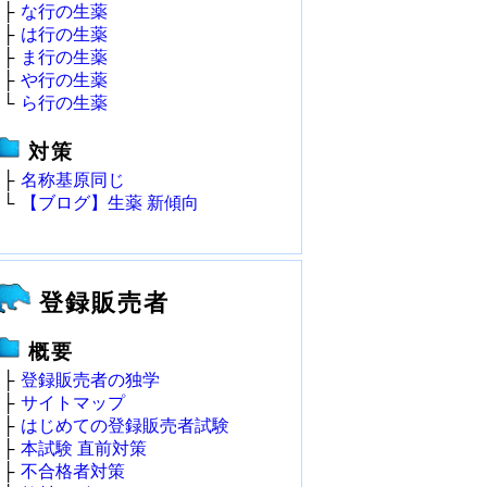
├
な行の生薬
├
は行の生薬
├
ま行の生薬
├
や行の生薬
└
ら行の生薬
対策
├
名称基原同じ
└
【ブログ】生薬 新傾向
登録販売者
概要
├
登録販売者の独学
├
サイトマップ
├
はじめての登録販売者試験
├
本試験 直前対策
├
不合格者対策