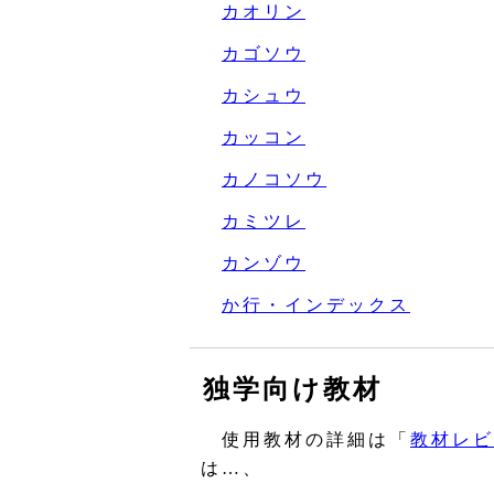
カオリン
カゴソウ
カシュウ
カッコン
カノコソウ
カミツレ
カンゾウ
か行・インデックス
独学向け教材
使用教材の詳細は「
教材レビ
は…、