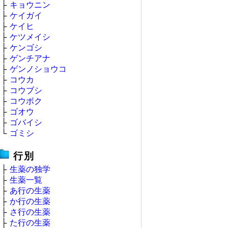
├
キョウニン
├
ケイガイ
├
ケイヒ
├
ケツメイシ
├
ケンゴシ
├
ゲンチアナ
├
ゲンノショウコ
├
コウカ
├
コウブシ
├
コウボク
├
ゴオウ
├
ゴバイシ
└
ゴミシ
行別
├
生薬の独学
├
生薬一覧
├
あ行の生薬
├
か行の生薬
├
さ行の生薬
├
た行の生薬