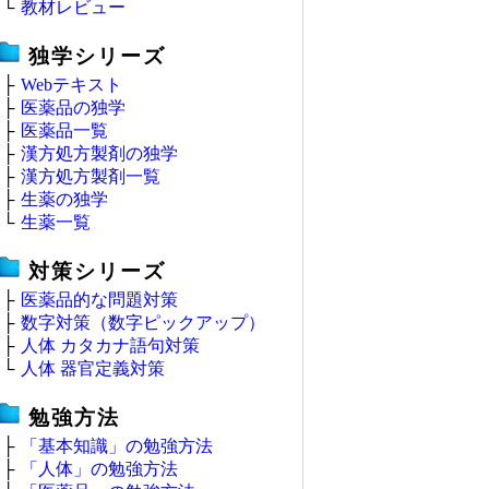
└
教材レビュー
独学シリーズ
├
Webテキスト
├
医薬品の独学
├
医薬品一覧
├
漢方処方製剤の独学
├
漢方処方製剤一覧
├
生薬の独学
└
生薬一覧
対策シリーズ
├
医薬品的な問題対策
├
数字対策（数字ピックアップ）
├
人体 カタカナ語句対策
└
人体 器官定義対策
勉強方法
├
「基本知識」の勉強方法
├
「人体」の勉強方法