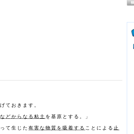
げておきます。
などからなる粘土
を基原とする。」
って生じた
有害な物質を吸着する
ことによる
止