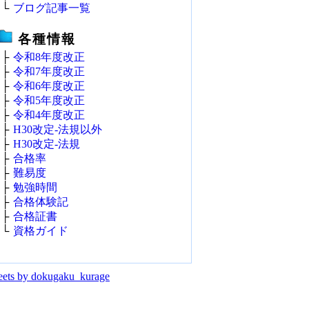
└
ブログ記事一覧
各種情報
├
令和8年度改正
├
令和7年度改正
├
令和6年度改正
├
令和5年度改正
├
令和4年度改正
├
H30改定‐法規以外
├
H30改定‐法規
├
合格率
├
難易度
├
勉強時間
├
合格体験記
├
合格証書
└
資格ガイド
ets by dokugaku_kurage