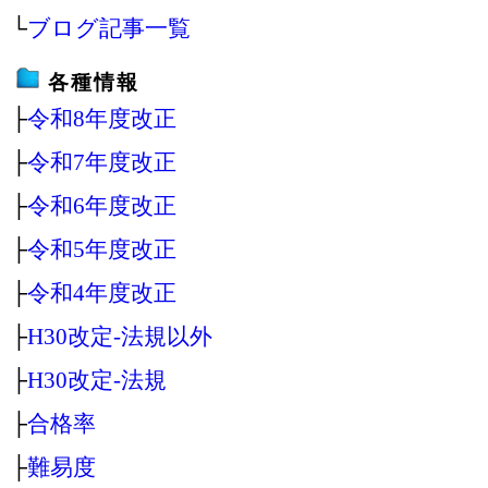
└
ブログ記事一覧
各種情報
├
令和8年度改正
├
令和7年度改正
├
令和6年度改正
├
令和5年度改正
├
令和4年度改正
├
H30改定‐法規以外
├
H30改定‐法規
├
合格率
├
難易度