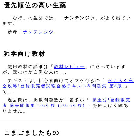
優先順位の高い生薬
「な行」の生薬では、「
ナンテンジツ
」がよく出てい
ます。
参考：
ナンテンジツ
独学向け教材
使用教材の詳細は「
教材レビュー
」に述べています
が、読むのが面倒な人は…、
テキストは、初心者向けでオマケ付きの「
らくらく完
全攻略!登録販売者試験合格テキスト&問題集 第4版
」
で…、
過去問は、掲載問題数が一番多い「
超重要!登録販売
者 過去問題集 '26年版 (2026年版)
」を使えば支障あ
りません。
こまごましたもの