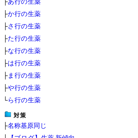
├
あ行の生薬
├
か行の生薬
├
さ行の生薬
├
た行の生薬
├
な行の生薬
├
は行の生薬
├
ま行の生薬
├
や行の生薬
└
ら行の生薬
対策
├
名称基原同じ
└
【ブログ】生薬 新傾向