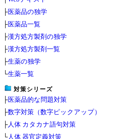
├
医薬品の独学
├
医薬品一覧
├
漢方処方製剤の独学
├
漢方処方製剤一覧
├
生薬の独学
└
生薬一覧
対策シリーズ
├
医薬品的な問題対策
├
数字対策（数字ピックアップ）
├
人体 カタカナ語句対策
└
人体 器官定義対策