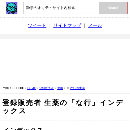
Search
ツイート
｜
サイトマップ
｜
メール
YOU ARE HERE >
HOME
>
登録販売者
>
生薬
> ※
な行の生薬
登録販売者 生薬の「な行」インデ
ックス