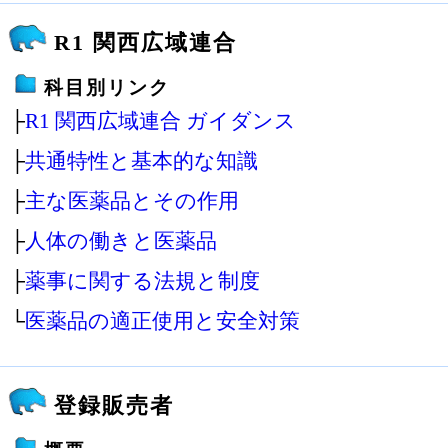
R1 関西広域連合
科目別リンク
├
R1 関西広域連合 ガイダンス
├
共通特性と基本的な知識
├
主な医薬品とその作用
├
人体の働きと医薬品
├
薬事に関する法規と制度
└
医薬品の適正使用と安全対策
登録販売者