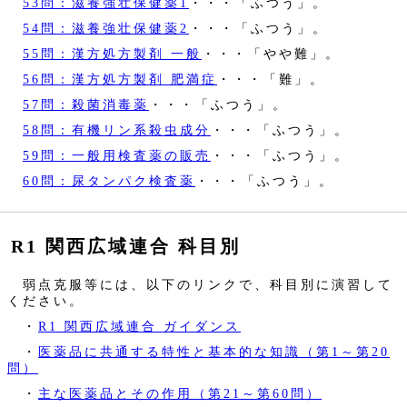
53問：滋養強壮保健薬1
・・・「ふつう」。
54問：滋養強壮保健薬2
・・・「ふつう」。
55問：漢方処方製剤 一般
・・・「やや難」。
56問：漢方処方製剤 肥満症
・・・「難」。
57問：殺菌消毒薬
・・・「ふつう」。
58問：有機リン系殺虫成分
・・・「ふつう」。
59問：一般用検査薬の販売
・・・「ふつう」。
60問：尿タンパク検査薬
・・・「ふつう」。
R1 関西広域連合 科目別
弱点克服等には、以下のリンクで、科目別に演習して
ください。
・
R1 関西広域連合 ガイダンス
・
医薬品に共通する特性と基本的な知識（第1～第20
問）
・
主な医薬品とその作用（第21～第60問）