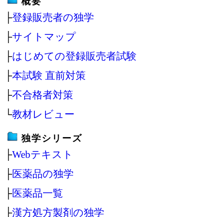
概要
├
登録販売者の独学
├
サイトマップ
├
はじめての登録販売者試験
├
本試験 直前対策
├
不合格者対策
└
教材レビュー
独学シリーズ
├
Webテキスト
├
医薬品の独学
├
医薬品一覧
├
漢方処方製剤の独学