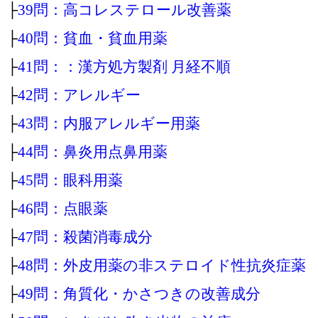
├
39問：高コレステロール改善薬
├
40問：貧血・貧血用薬
├
41問：：漢方処方製剤 月経不順
├
42問：アレルギー
├
43問：内服アレルギー用薬
├
44問：鼻炎用点鼻用薬
├
45問：眼科用薬
├
46問：点眼薬
├
47問：殺菌消毒成分
├
48問：外皮用薬の非ステロイド性抗炎症薬
├
49問：角質化・かさつきの改善成分