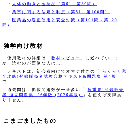
・
人体の働きと医薬品（第61～第80問）
・
薬事に関する法規と制度（第81～第100問）
・
医薬品の適正使用と安全対策（第101問～第120
問）
独学向け教材
使用教材の詳細は「
教材レビュー
」に述べています
が、読むのが面倒な人は…、
テキストは、初心者向けでオマケ付きの「
らくらく完
全攻略!登録販売者試験合格テキスト&問題集 第4版
」
で…、
過去問は、掲載問題数が一番多い「
超重要!登録販売
者 過去問題集 '26年版 (2026年版)
」を使えば支障あ
りません。
こまごましたもの