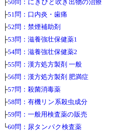
├
50問：にきびと吹き出物の治療
├
51問：口内炎・歯痛
├
52問：禁煙補助剤
├
53問：滋養強壮保健薬1
├
54問：滋養強壮保健薬2
├
55問：漢方処方製剤 一般
├
56問：漢方処方製剤 肥満症
├
57問：殺菌消毒薬
├
58問：有機リン系殺虫成分
├
59問：一般用検査薬の販売
└
60問：尿タンパク検査薬