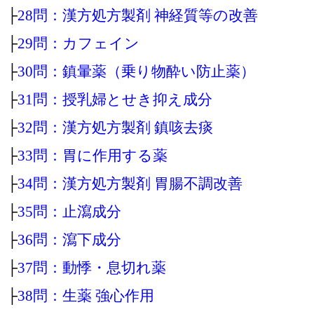
├
28問：漢方処方製剤 神経質等の改善
├
29問：カフェイン
├
30問：鎮暈薬（乗り物酔い防止薬）
├
31問：授乳婦とせき抑え成分
├
32問：漢方処方製剤 鎮咳去痰
├
33問：胃に作用する薬
├
34問：漢方処方製剤 胃腸不調改善
├
35問：止瀉成分
├
36問：瀉下成分
├
37問：動悸・息切れ薬
├
38問：生薬 強心作用