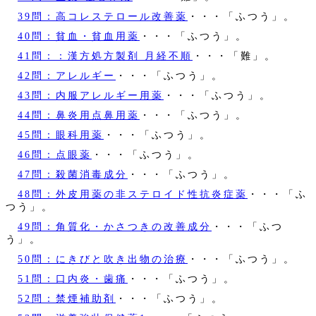
39問：高コレステロール改善薬
・・・「ふつう」。
40問：貧血・貧血用薬
・・・「ふつう」。
41問：：漢方処方製剤 月経不順
・・・「難」。
42問：アレルギー
・・・「ふつう」。
43問：内服アレルギー用薬
・・・「ふつう」。
44問：鼻炎用点鼻用薬
・・・「ふつう」。
45問：眼科用薬
・・・「ふつう」。
46問：点眼薬
・・・「ふつう」。
47問：殺菌消毒成分
・・・「ふつう」。
48問：外皮用薬の非ステロイド性抗炎症薬
・・・「ふ
つう」。
49問：角質化・かさつきの改善成分
・・・「ふつ
う」。
50問：にきびと吹き出物の治療
・・・「ふつう」。
51問：口内炎・歯痛
・・・「ふつう」。
52問：禁煙補助剤
・・・「ふつう」。