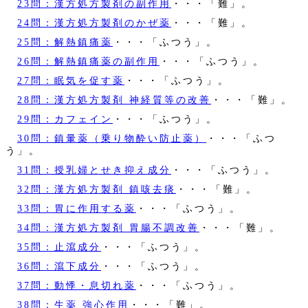
23問：漢方処方製剤の副作用
・・・「難」。
24問：漢方処方製剤のかぜ薬
・・・「難」。
25問：解熱鎮痛薬
・・・「ふつう」。
26問：解熱鎮痛薬の副作用
・・・「ふつう」。
27問：眠気を促す薬
・・・「ふつう」。
28問：漢方処方製剤 神経質等の改善
・・・「難」。
29問：カフェイン
・・・「ふつう」。
30問：鎮暈薬（乗り物酔い防止薬）
・・・「ふつ
う」。
31問：授乳婦とせき抑え成分
・・・「ふつう」。
32問：漢方処方製剤 鎮咳去痰
・・・「難」。
33問：胃に作用する薬
・・・「ふつう」。
34問：漢方処方製剤 胃腸不調改善
・・・「難」。
35問：止瀉成分
・・・「ふつう」。
36問：瀉下成分
・・・「ふつう」。
37問：動悸・息切れ薬
・・・「ふつう」。
38問：生薬 強心作用
・・・「難」。