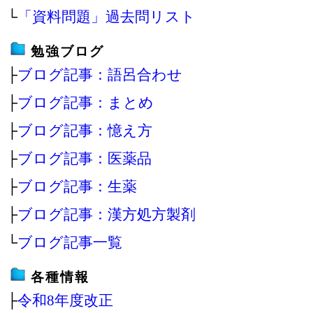
└
「資料問題」過去問リスト
勉強ブログ
├
ブログ記事：語呂合わせ
├
ブログ記事：まとめ
├
ブログ記事：憶え方
├
ブログ記事：医薬品
├
ブログ記事：生薬
├
ブログ記事：漢方処方製剤
└
ブログ記事一覧
各種情報
├
令和8年度改正