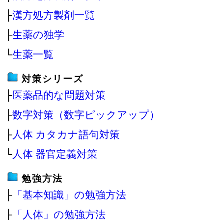
├
漢方処方製剤一覧
├
生薬の独学
└
生薬一覧
対策シリーズ
├
医薬品的な問題対策
├
数字対策（数字ピックアップ）
├
人体 カタカナ語句対策
└
人体 器官定義対策
勉強方法
├
「基本知識」の勉強方法
├
「人体」の勉強方法