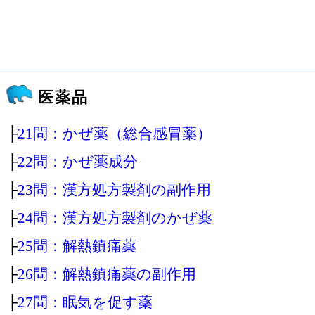
医薬品
├
21問：かぜ薬（総合感冒薬）
├
22問：かぜ薬成分
├
23問：漢方処方製剤の副作用
├
24問：漢方処方製剤のかぜ薬
├
25問：解熱鎮痛薬
├
26問：解熱鎮痛薬の副作用
├
27問：眠気を促す薬