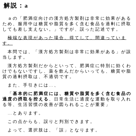
解説：a
ａの「肥満症向けの漢方処方製剤は非常に効果がある
ため、服用中は糖質や脂質を多く含む食品を過剰に摂取
しても差し支えない。」ですが、誤った記述です。
極端な表現があった場合、得てして、間違っていま
す。
本問では、「漢方処方製剤は非常に効果がある」が該
当します。
漢方処方製剤だからといって、肥満症に特別に効くわ
けでもないですし、薬を飲んだからいっても、糖質や脂
質の過剰摂取は、不適切です。
また、手引きには…、
「
基本的に肥満症には、糖質や脂質を多く含む食品の
過度の摂取を控える
、日常生活に適度な運動を取り入れ
る等、生活習慣の改善が図られることが重要」
…とあります。
この点からも、誤りと判別できます。
よって、選択肢は、「誤」となります。