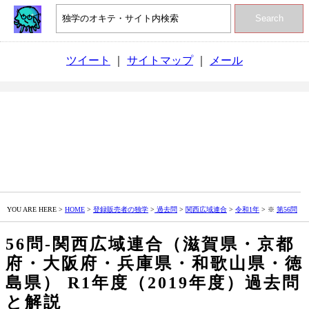
Search
ツイート
｜
サイトマップ
｜
メール
YOU ARE HERE >
HOME
>
登録販売者の独学
>
過去問
>
関西広域連合
>
令和1年
> ※
第56問
56問‐関西広域連合（滋賀県・京都
府・大阪府・兵庫県・和歌山県・徳
島県） R1年度（2019年度）過去問
と解説