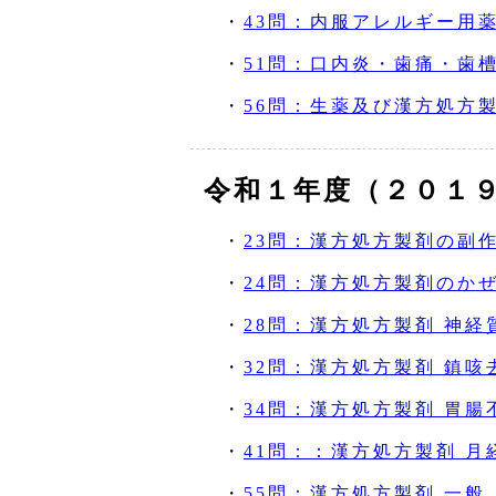
・
43問：内服アレルギー用
・
51問：口内炎・歯痛・歯
・
56問：生薬及び漢方処方
令和１年度（２０１
・
23問：漢方処方製剤の副
・
24問：漢方処方製剤のか
・
28問：漢方処方製剤 神経
・
32問：漢方処方製剤 鎮咳
・
34問：漢方処方製剤 胃腸
・
41問：：漢方処方製剤 月
・
55問：漢方処方製剤 一般