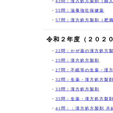
・
43問：漢方処方製剤（婦
・
55問：滋養強壮保健薬
・
57問：漢方処方製剤（肥
令和２年度（２０２
・
22問：かぜ薬の漢方処方
・
25問：漢方処方製剤
・
27問：不眠等の生薬・漢
・
32問：生薬・漢方処方製剤
・
33問：漢方処方製剤
・
35問：生薬・漢方処方製剤
・
41問：：漢方処方製剤 月