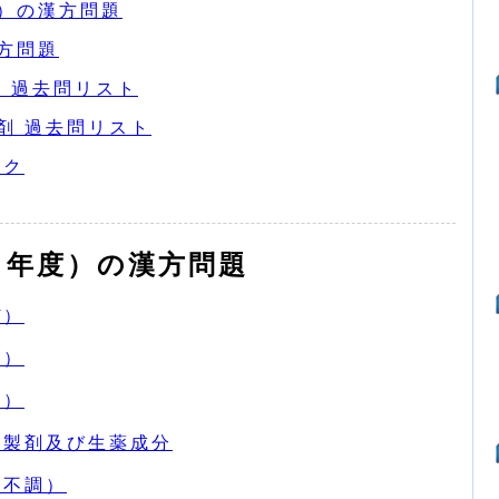
）の漢方問題
方問題
 過去問リスト
剤 過去問リスト
ンク
２年度）の漢方問題
ぜ）
痛）
静）
方製剤及び生薬成分
の不調）