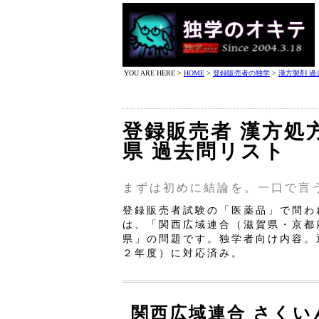
YOU ARE HERE >
HOME
>
登録販売者の独学
>
漢方製剤 過
登録販売者 漢方処
県 過去問リスト
まずは初めに結論を。一口で言
登録販売者試験の「医薬品」で問わ
は、「関西広域連合（滋賀県・京都
県」の問題です。独学者向け内容。
２年度）に対応済み。
関西広域連合 さくい