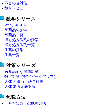
├
不合格者対策
└
教材レビュー
独学シリーズ
├
Webテキスト
├
医薬品の独学
├
医薬品一覧
├
漢方処方製剤の独学
├
漢方処方製剤一覧
├
生薬の独学
└
生薬一覧
対策シリーズ
├
医薬品的な問題対策
├
数字対策（数字ピックアップ）
├
人体 カタカナ語句対策
└
人体 器官定義対策
勉強方法
├
「基本知識」の勉強方法