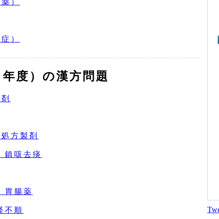
人薬）
満症）
０年度）の漢方問題
製剤
方処方製剤
 鎮咳去痰
 胃腸薬
Twe
経不順