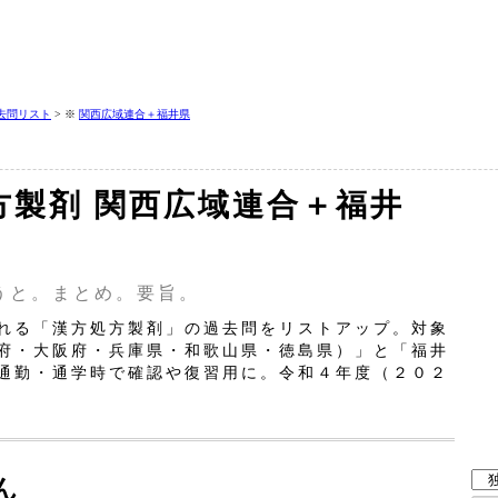
去問リスト
> ※
関西広域連合＋福井県
方製剤 関西広域連合＋福井
うと。まとめ。要旨。
れる「漢方処方製剤」の過去問をリストアップ。対象
府・大阪府・兵庫県・和歌山県・徳島県）」と「福井
通勤・通学時で確認や復習用に。令和４年度（２０２
ん