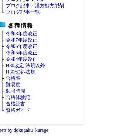
├
ブログ記事：漢方処方製剤
└
ブログ記事一覧
各種情報
├
令和8年度改正
├
令和7年度改正
├
令和6年度改正
├
令和5年度改正
├
令和4年度改正
├
H30改定‐法規以外
├
H30改定‐法規
├
合格率
├
難易度
├
勉強時間
├
合格体験記
├
合格証書
└
資格ガイド
ets by dokugaku_kurage