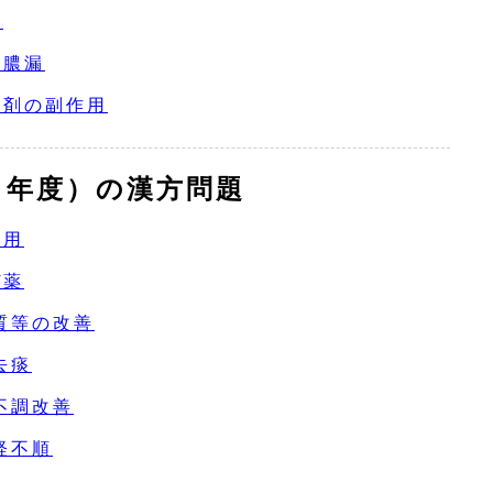
薬
槽膿漏
製剤の副作用
９年度）の漢方問題
作用
ぜ薬
質等の改善
去痰
不調改善
経不順