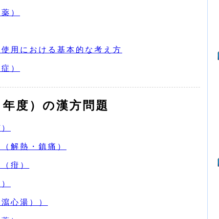
人薬）
薬使用における基本的な考え方
満症）
１年度）の漢方問題
ぜ）
薬（解熱・鎮痛）
薬（疳）
腸）
黄瀉心湯））