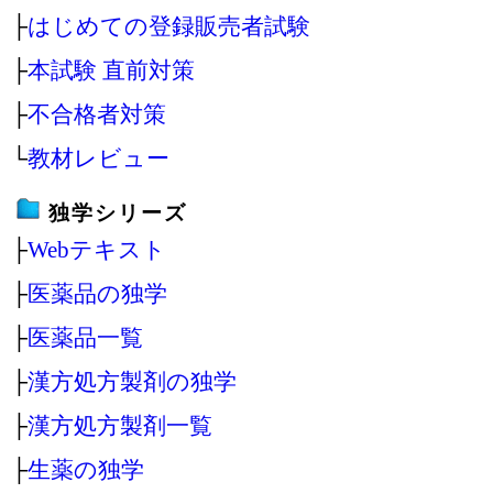
├
はじめての登録販売者試験
├
本試験 直前対策
├
不合格者対策
└
教材レビュー
独学シリーズ
├
Webテキスト
├
医薬品の独学
├
医薬品一覧
├
漢方処方製剤の独学
├
漢方処方製剤一覧
├
生薬の独学