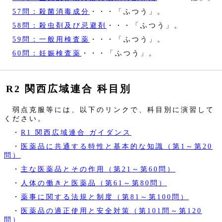
57問：殺菌消毒成分
・・・「ふつう」。
58問：殺虫剤及び忌避剤
・・・「ふつう」。
59問：一般用検査薬
・・・「ふつう」。
60問：妊娠検査薬
・・・「ふつう」。
R2 関西広域連合 科目別
弱点克服等には、以下のリンクで、科目別に演習して
ください。
・
R1 関西広域連合 ガイダンス
・
医薬品に共通する特性と基本的な知識（第1～第20
問）
・
主な医薬品とその作用（第21～第60問）
・
人体の働きと医薬品（第61～第80問）
・
薬事に関する法規と制度（第81～第100問）
・
医薬品の適正使用と安全対策（第101問～第120
問）