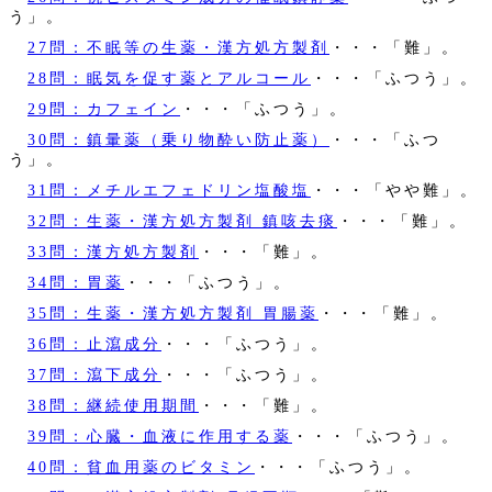
う」。
27問：不眠等の生薬・漢方処方製剤
・・・「難」。
28問：眠気を促す薬とアルコール
・・・「ふつう」。
29問：カフェイン
・・・「ふつう」。
30問：鎮暈薬（乗り物酔い防止薬）
・・・「ふつ
う」。
31問：メチルエフェドリン塩酸塩
・・・「やや難」。
32問：生薬・漢方処方製剤 鎮咳去痰
・・・「難」。
33問：漢方処方製剤
・・・「難」。
34問：胃薬
・・・「ふつう」。
35問：生薬・漢方処方製剤 胃腸薬
・・・「難」。
36問：止瀉成分
・・・「ふつう」。
37問：瀉下成分
・・・「ふつう」。
38問：継続使用期間
・・・「難」。
39問：心臓・血液に作用する薬
・・・「ふつう」。
40問：貧血用薬のビタミン
・・・「ふつう」。