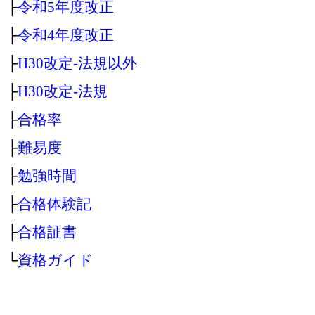
├
令和5年度改正
├
令和4年度改正
├
H30改定‐法規以外
├
H30改定‐法規
├
合格率
├
難易度
├
勉強時間
├
合格体験記
├
合格証書
└
資格ガイド