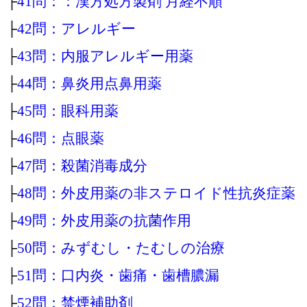
├
41問：：漢方処方製剤 月経不順
├
42問：アレルギー
├
43問：内服アレルギー用薬
├
44問：鼻炎用点鼻用薬
├
45問：眼科用薬
├
46問：点眼薬
├
47問：殺菌消毒成分
├
48問：外皮用薬の非ステロイド性抗炎症薬
├
49問：外皮用薬の抗菌作用
├
50問：みずむし・たむしの治療
├
51問：口内炎・歯痛・歯槽膿漏
├
52問：禁煙補助剤