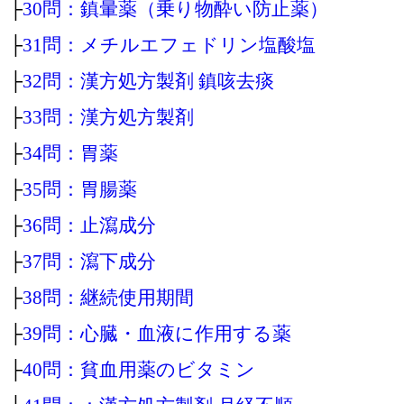
├
30問：鎮暈薬（乗り物酔い防止薬）
├
31問：メチルエフェドリン塩酸塩
├
32問：漢方処方製剤 鎮咳去痰
├
33問：漢方処方製剤
├
34問：胃薬
├
35問：胃腸薬
├
36問：止瀉成分
├
37問：瀉下成分
├
38問：継続使用期間
├
39問：心臓・血液に作用する薬
├
40問：貧血用薬のビタミン