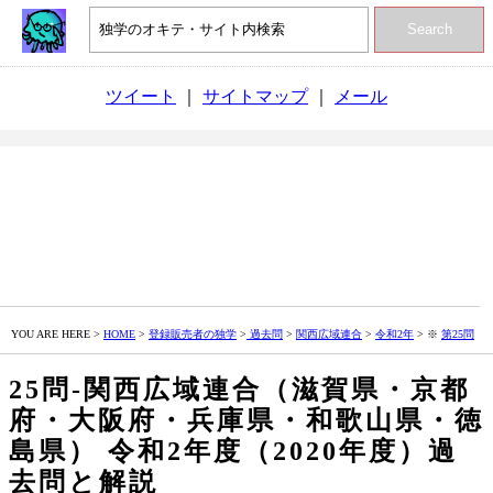
Search
ツイート
｜
サイトマップ
｜
メール
YOU ARE HERE >
HOME
>
登録販売者の独学
>
過去問
>
関西広域連合
>
令和2年
> ※
第25問
25問‐関西広域連合（滋賀県・京都
府・大阪府・兵庫県・和歌山県・徳
島県） 令和2年度（2020年度）過
去問と解説