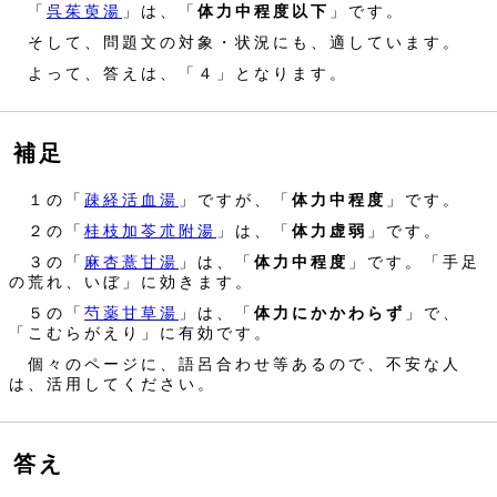
「
呉茱萸湯
」は、「
体力中程度以下
」です。
そして、問題文の対象・状況にも、適しています。
よって、答えは、「４」となります。
補足
１の「
疎経活血湯
」ですが、「
体力中程度
」です。
２の「
桂枝加苓朮附湯
」は、「
体力虚弱
」です。
３の「
麻杏薏甘湯
」は、「
体力中程度
」です。「手足
の荒れ、いぼ」に効きます。
５の「
芍薬甘草湯
」は、「
体力にかかわらず
」で、
「こむらがえり」に有効です。
個々のページに、語呂合わせ等あるので、不安な人
は、活用してください。
答え