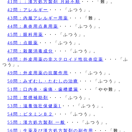
41問：：漢方処方製剤 月経不順
・・・「難」。
42問：アレルギー
・・・「ふつう」。
43問：内服アレルギー用薬
・・・「難」。
44問：鼻炎用点鼻用薬
・・・「ふつう」。
45問：眼科用薬
・・・「ふつう」。
46問：点眼薬
・・・「ふつう」。
47問：殺菌消毒成分
・・・「ふつう」。
48問：外皮用薬の非ステロイド性抗炎症薬
・・・「ふ
つう」。
49問：外皮用薬の抗菌作用
・・・「ふつう」。
50問：みずむし・たむしの治療
・・・「ふつう」。
51問：口内炎・歯痛・歯槽膿漏
・・・「やや難」。
52問：禁煙補助剤
・・・「ふつう」。
53問：滋養強壮保健薬1
・・・「ふつう」。
54問：ビタミンＢ２
・・・「ふつう」。
55問：漢方処方製剤 一般
・・・「ふつう」。
56問：生薬及び漢方処方製剤の副作用
・・・「難」。