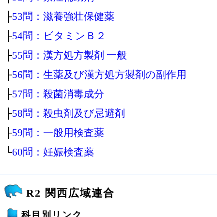
├
53問：滋養強壮保健薬
├
54問：ビタミンＢ２
├
55問：漢方処方製剤 一般
├
56問：生薬及び漢方処方製剤の副作用
├
57問：殺菌消毒成分
├
58問：殺虫剤及び忌避剤
├
59問：一般用検査薬
└
60問：妊娠検査薬
R2 関西広域連合
科目別リンク