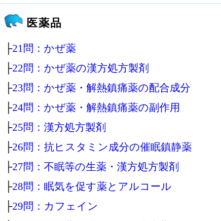
医薬品
├
21問：かぜ薬
├
22問：かぜ薬の漢方処方製剤
├
23問：かぜ薬・解熱鎮痛薬の配合成分
├
24問：かぜ薬・解熱鎮痛薬の副作用
├
25問：漢方処方製剤
├
26問：抗ヒスタミン成分の催眠鎮静薬
├
27問：不眠等の生薬・漢方処方製剤
├
28問：眠気を促す薬とアルコール
├
29問：カフェイン