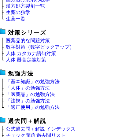
├
漢方処方製剤一覧
├
生薬の独学
└
生薬一覧
対策シリーズ
├
医薬品的な問題対策
├
数字対策（数字ピックアップ）
├
人体 カタカナ語句対策
└
人体 器官定義対策
勉強方法
├
「基本知識」の勉強方法
├
「人体」の勉強方法
├
「医薬品」の勉強方法
├
「法規」の勉強方法
└
「適正使用」の勉強方法
過去問＋解説
├
公式過去問＋解説 インデックス
├
チェック問題 過去問リスト