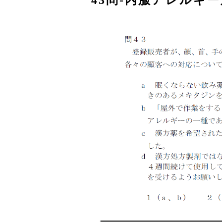
43問‐内服アレルギ