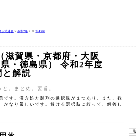
西広域連合
>
令和2年
> ※
第43問
合（滋賀県・京都府・大阪
県・徳島県） 令和2年度
問と解説
うと。まとめ。要旨。
題です。漢方処方製剤の選択肢が１つあり、また、数
、かなり厳しいです。解ける選択肢に絞って、解答し