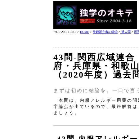
YOU ARE HERE >
HOME
>
登録販売者の独学
>
過去問
>
関
43問‐関西広域連
府・兵庫県・和歌山
（2020年度）過去
まずは初めに結論を。一口で言
本問は、内服アレルギー用薬の問
字論点が出ているので、最終解答は
ましょう。