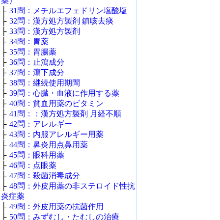
薬）
├
31問：メチルエフェドリン塩酸塩
├
32問：漢方処方製剤 鎮咳去痰
├
33問：漢方処方製剤
├
34問：胃薬
├
35問：胃腸薬
├
36問：止瀉成分
├
37問：瀉下成分
├
38問：継続使用期間
├
39問：心臓・血液に作用する薬
├
40問：貧血用薬のビタミン
├
41問：：漢方処方製剤 月経不順
├
42問：アレルギー
├
43問：内服アレルギー用薬
├
44問：鼻炎用点鼻用薬
├
45問：眼科用薬
├
46問：点眼薬
├
47問：殺菌消毒成分
├
48問：外皮用薬の非ステロイド性抗
炎症薬
├
49問：外皮用薬の抗菌作用
├
50問：みずむし・たむしの治療