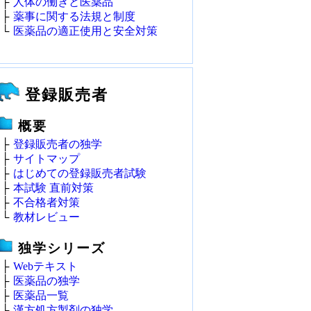
├
人体の働きと医薬品
├
薬事に関する法規と制度
└
医薬品の適正使用と安全対策
登録販売者
概要
├
登録販売者の独学
├
サイトマップ
├
はじめての登録販売者試験
├
本試験 直前対策
├
不合格者対策
└
教材レビュー
独学シリーズ
├
Webテキスト
├
医薬品の独学
├
医薬品一覧
├
漢方処方製剤の独学