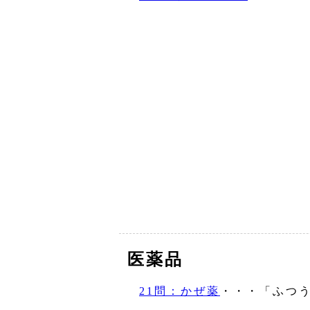
医薬品
21問：かぜ薬
・・・「ふつ