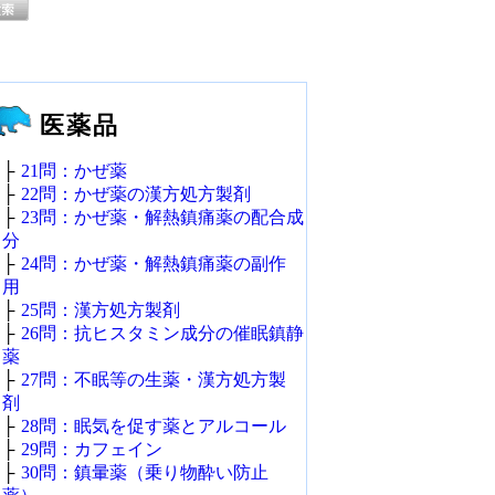
医薬品
├
21問：かぜ薬
├
22問：かぜ薬の漢方処方製剤
├
23問：かぜ薬・解熱鎮痛薬の配合成
分
├
24問：かぜ薬・解熱鎮痛薬の副作
用
├
25問：漢方処方製剤
├
26問：抗ヒスタミン成分の催眠鎮静
薬
├
27問：不眠等の生薬・漢方処方製
剤
├
28問：眠気を促す薬とアルコール
├
29問：カフェイン
├
30問：鎮暈薬（乗り物酔い防止