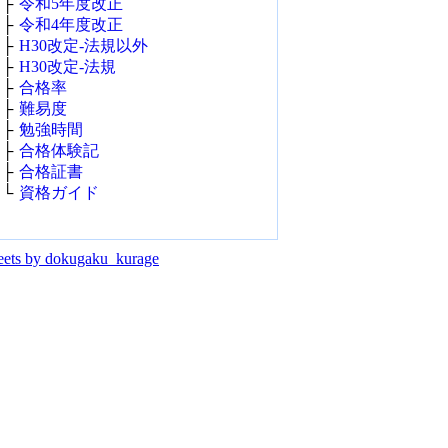
├
令和5年度改正
├
令和4年度改正
├
H30改定‐法規以外
├
H30改定‐法規
├
合格率
├
難易度
├
勉強時間
├
合格体験記
├
合格証書
└
資格ガイド
ets by dokugaku_kurage