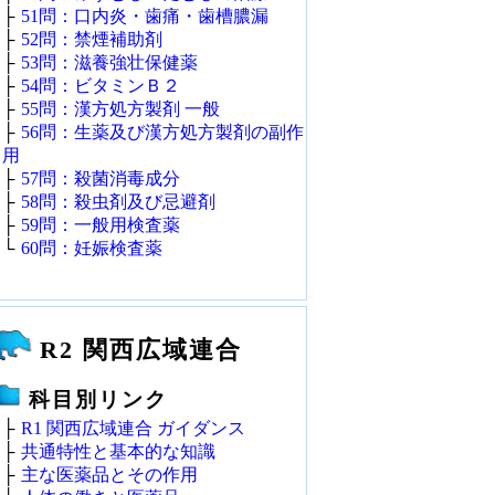
├
51問：口内炎・歯痛・歯槽膿漏
├
52問：禁煙補助剤
├
53問：滋養強壮保健薬
├
54問：ビタミンＢ２
├
55問：漢方処方製剤 一般
├
56問：生薬及び漢方処方製剤の副作
用
├
57問：殺菌消毒成分
├
58問：殺虫剤及び忌避剤
├
59問：一般用検査薬
└
60問：妊娠検査薬
R2 関西広域連合
科目別リンク
├
R1 関西広域連合 ガイダンス
├
共通特性と基本的な知識
├
主な医薬品とその作用