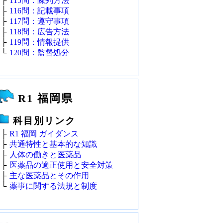
├
115問：陳列方法
├
116問：記載事項
├
117問：遵守事項
├
118問：広告方法
├
119問：情報提供
└
120問：監督処分
R1 福岡県
科目別リンク
├
R1 福岡 ガイダンス
├
共通特性と基本的な知識
├
人体の働きと医薬品
├
医薬品の適正使用と安全対策
├
主な医薬品とその作用
└
薬事に関する法規と制度