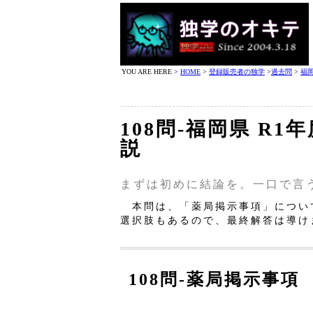
YOU ARE HERE >
HOME
>
登録販売者の独学
>
過去問
>
福
108問‐福岡県 R1
説
まずは初めに結論を。一口で言
本問は、「薬局掲示事項」につい
選択肢もあるので、最終解答は導け
108問‐薬局掲示事項