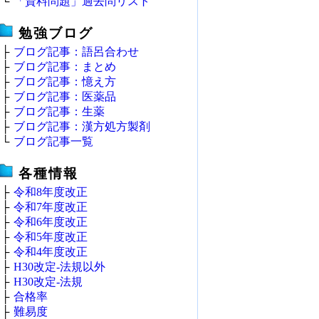
└
「資料問題」過去問リスト
勉強ブログ
├
ブログ記事：語呂合わせ
├
ブログ記事：まとめ
├
ブログ記事：憶え方
├
ブログ記事：医薬品
├
ブログ記事：生薬
├
ブログ記事：漢方処方製剤
└
ブログ記事一覧
各種情報
├
令和8年度改正
├
令和7年度改正
├
令和6年度改正
├
令和5年度改正
├
令和4年度改正
├
H30改定‐法規以外
├
H30改定‐法規
├
合格率
├
難易度