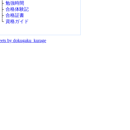
├
勉強時間
├
合格体験記
├
合格証書
└
資格ガイド
ets by dokugaku_kurage