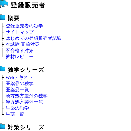
登録販売者
概要
├
登録販売者の独学
├
サイトマップ
├
はじめての登録販売者試験
├
本試験 直前対策
├
不合格者対策
└
教材レビュー
独学シリーズ
├
Webテキスト
├
医薬品の独学
├
医薬品一覧
├
漢方処方製剤の独学
├
漢方処方製剤一覧
├
生薬の独学
└
生薬一覧
対策シリーズ