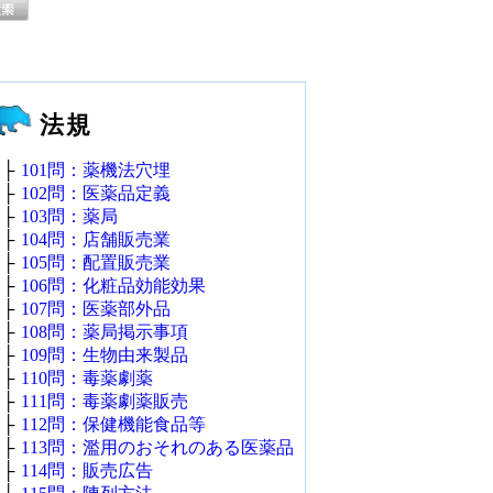
法規
├
101問：薬機法穴埋
├
102問：医薬品定義
├
103問：薬局
├
104問：店舗販売業
├
105問：配置販売業
├
106問：化粧品効能効果
├
107問：医薬部外品
├
108問：薬局掲示事項
├
109問：生物由来製品
├
110問：毒薬劇薬
├
111問：毒薬劇薬販売
├
112問：保健機能食品等
├
113問：濫用のおそれのある医薬品
├
114問：販売広告