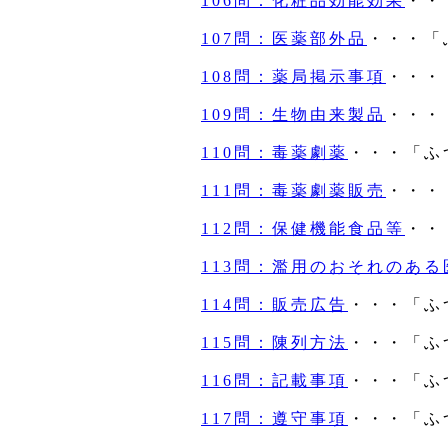
106問：化粧品効能効果
・・
107問：医薬部外品
・・・「
108問：薬局掲示事項
・・・
109問：生物由来製品
・・・
110問：毒薬劇薬
・・・「ふ
111問：毒薬劇薬販売
・・・
112問：保健機能食品等
・・
113問：濫用のおそれのある
114問：販売広告
・・・「ふ
115問：陳列方法
・・・「ふ
116問：記載事項
・・・「ふ
117問：遵守事項
・・・「ふ