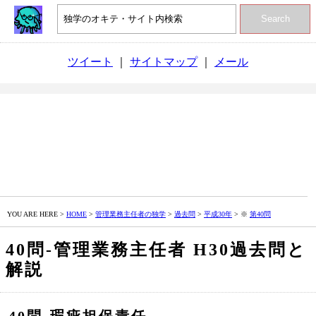
Search
ツイート
｜
サイトマップ
｜
メール
YOU ARE HERE >
HOME
>
管理業務主任者の独学
>
過去問
>
平成30年
> ※
第40問
40問‐管理業務主任者 H30過去問と
解説