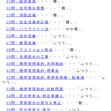
21問：給水装置
・・・「難」。
22問：住宅用分電盤
・・・「難」。
23問：消防設備
・・・「難」。
24問：住生活基本計画
・・・「難」。
25問：バリアフリー法
・・・「やや難」。
26問：劣化現象
・・・「ふつう」。
27問：耐震改修
・・・「ふつう」。
28問：アスファルト防水
・・・「難」。
29問：共用部分の工事
・・・「ふつう」。
30問：標準管理規約‐共同相続
・・・「ふつう」。
31問：標準管理規約‐理事会
・・・「ふつう」。
32問：標準管理規約‐専用使用権・駐車場
・・・「ふ
つう」。
33問：標準管理規約‐比較問題
・・・「ふつう」。
34問：区分所有法‐特定承継人
・・・「ふつう」。
35問：専有部分の貸与を禁止
・・・「難」。
36問：区分所有法‐復旧
・・・「ふつう」。