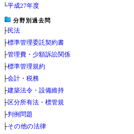
└
平成27年度
分野別過去問
├
民法
├
標準管理委託契約書
├
管理費・少額訴訟関係
├
標準管理規約
├
会計・税務
├
建築法令・設備維持
├
区分所有法・標管規
├
判例問題
├
その他の法律