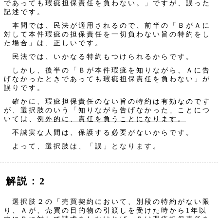
であっても瑕疵担保責任を負わない。」ですが、誤った
記述です。
本問では、民法が適用されるので、前半の「ＢがＡに
対して本件瑕疵の担保責任を一切負わない旨の特約をし
た場合」は、正しいです。
民法では、いかなる特約もつけられるからです。
しかし、後半の「Ｂが本件瑕疵を知りながら、Ａに告
げなかったときであっても瑕疵担保責任を負わない」が
誤りです。
確かに、瑕疵担保責任のない旨の特約は有効なのです
が、選択肢のいう「知りながら告げなかった」ことにつ
いては、
例外的に、責任を負うことになります。
不誠実な人間は、保護する必要がないからです。
よって、選択肢は、「誤」となります。
解説：2
選択肢２の「売買契約において、別段の特約がない限
り、Ａが、売買の目的物の引渡しを受けた時から1年以