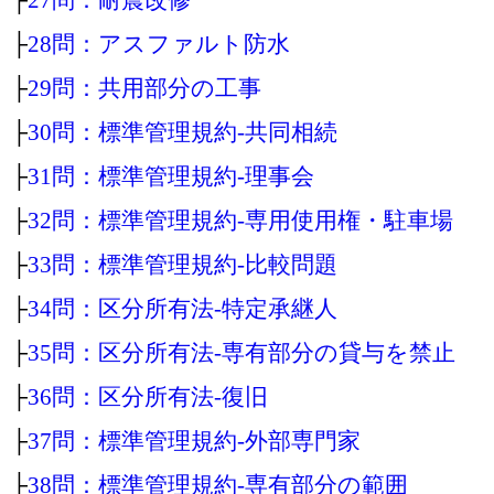
├
28問：アスファルト防水
├
29問：共用部分の工事
├
30問：標準管理規約‐共同相続
├
31問：標準管理規約‐理事会
├
32問：標準管理規約‐専用使用権・駐車場
├
33問：標準管理規約‐比較問題
├
34問：区分所有法‐特定承継人
├
35問：区分所有法‐専有部分の貸与を禁止
├
36問：区分所有法‐復旧
├
37問：標準管理規約‐外部専門家
├
38問：標準管理規約‐専有部分の範囲