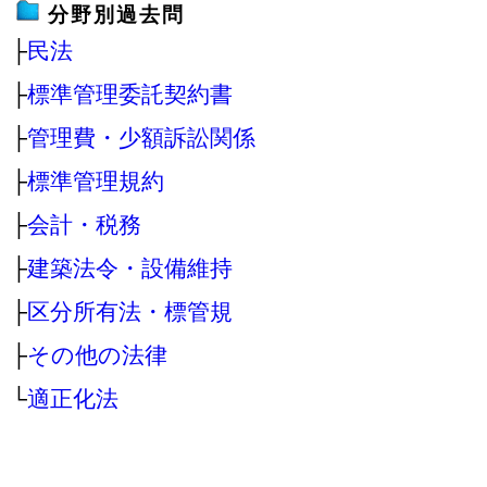
分野別過去問
├
民法
├
標準管理委託契約書
├
管理費・少額訴訟関係
├
標準管理規約
├
会計・税務
├
建築法令・設備維持
├
区分所有法・標管規
├
その他の法律
└
適正化法