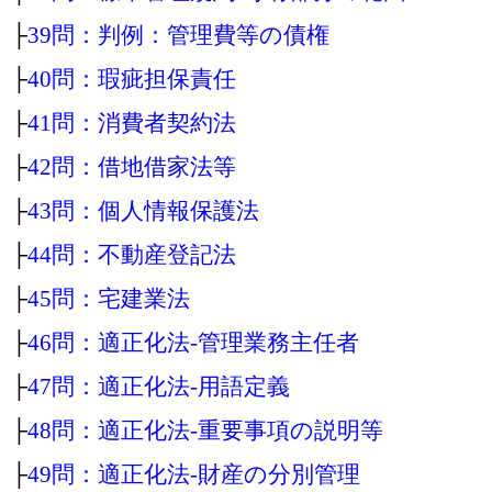
├
39問：判例：管理費等の債権
├
40問：瑕疵担保責任
├
41問：消費者契約法
├
42問：借地借家法等
├
43問：個人情報保護法
├
44問：不動産登記法
├
45問：宅建業法
├
46問：適正化法‐管理業務主任者
├
47問：適正化法‐用語定義
├
48問：適正化法‐重要事項の説明等
├
49問：適正化法‐財産の分別管理