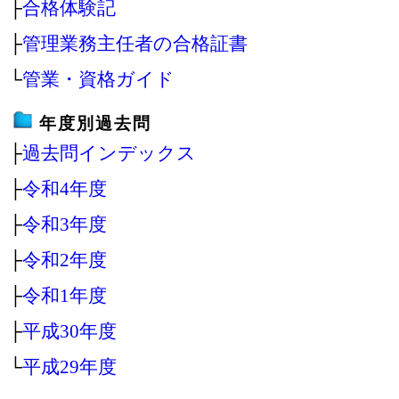
├
合格体験記
├
管理業務主任者の合格証書
└
管業・資格ガイド
年度別過去問
├
過去問インデックス
├
令和4年度
├
令和3年度
├
令和2年度
├
令和1年度
├
平成30年度
└
平成29年度