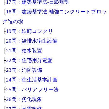
├
17問：建築基準法‐日影規制
├
18問：建築基準法‐補強コンクリートブロッ
ク造の塀
├
19問：鉄筋コンクリ
├
20問：給排水衛生設備
├
21問：給水装置
├
22問：住宅用分電盤
├
23問：消防設備
├
24問：住生活基本計画
├
25問：バリアフリー法
├
26問：劣化現象
├
27問：耐震改修