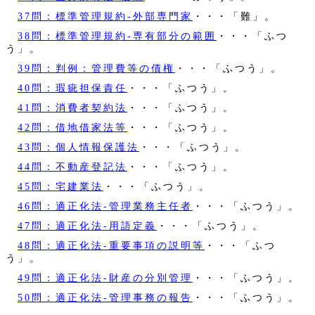
37問：標準管理規約‐外部専門家
・・・「難」。
38問：標準管理規約‐専有部分の範囲
・・・「ふつ
う」。
39問：判例：管理費等の債権
・・・「ふつう」。
40問：瑕疵担保責任
・・・「ふつう」。
41問：消費者契約法
・・・「ふつう」。
42問：借地借家法等
・・・「ふつう」。
43問：個人情報保護法
・・・「ふつう」。
44問：不動産登記法
・・・「ふつう」。
45問：宅建業法
・・・「ふつう」。
46問：適正化法‐管理業務主任者
・・・「ふつう」。
47問：適正化法‐用語定義
・・・「ふつう」。
48問：適正化法‐重要事項の説明等
・・・「ふつ
う」。
49問：適正化法‐財産の分別管理
・・・「ふつう」。
50問：適正化法‐管理事務の報告
・・・「ふつう」。