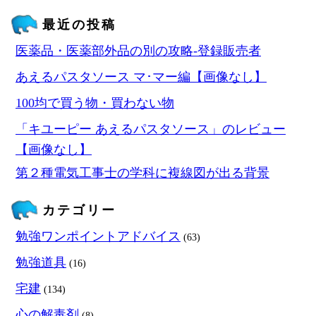
最近の投稿
医薬品・医薬部外品の別の攻略‐登録販売者
あえるパスタソース マ･マー編【画像なし】
100均で買う物・買わない物
「キユーピー あえるパスタソース」のレビュー
【画像なし】
第２種電気工事士の学科に複線図が出る背景
カテゴリー
勉強ワンポイントアドバイス
(63)
勉強道具
(16)
宅建
(134)
心の解毒剤
(8)