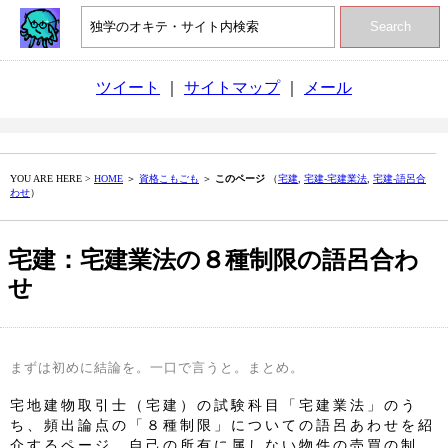
Search
ツイート
｜
サイトマップ
｜
メール
YOU ARE HERE >
HOME
＞
資格こもごも
＞
このページ
（
宅建
,
宅建‐宅建業法
,
宅建‐語呂合
わせ
）
宅建：宅建業法の８種制限の語呂合わ
せ
まずは初めに結論を。一口で言うと。まとめ。
宅地建物取引士（宅建）の試験科目「宅建業法」のう
ち、頻出論点の「８種制限」についての語呂あわせを紹
介するページ。自己の所有に属しない物件の売買の制