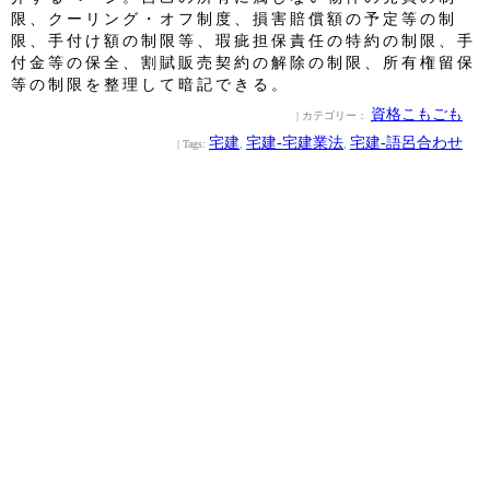
限、クーリング・オフ制度、損害賠償額の予定等の制
限、手付け額の制限等、瑕疵担保責任の特約の制限、手
付金等の保全、割賦販売契約の解除の制限、所有権留保
等の制限を整理して暗記できる。
資格こもごも
| カテゴリー：
宅建
宅建‐宅建業法
宅建‐語呂合わせ
| Tags:
,
,