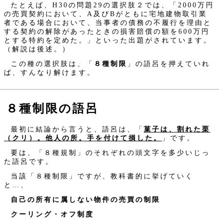
たとえば、H30の問題29の選択肢２では、「2000万円
の売買契約において、A及びBがともに宅地建物取引業
者である場合において、当事者の債務の不履行を理由と
する契約の解除があったときの損害賠償の額を600万円
とする特約を定めた。」といった出題がされています。
（解説は後述。）
この種の選択肢は、「
８種制限
」の語呂を押えていれ
ば、すんなり解けます。
８種制限の語呂
最初に結論から言うと、語呂は、「
菓子は、割れた栗
（クリ）。他人の所。手を付けて損した。
」です。
要は、「８種規制」のそれぞれの頭文字を多少いじっ
た語呂です。
当該「８種制限」ですが、教科書的に挙げていく
と…、
自己の所有に属しない物件の売買の制限
クーリング・オフ制度