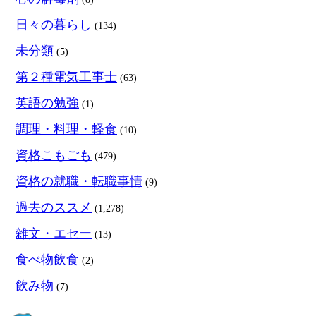
日々の暮らし
(134)
未分類
(5)
第２種電気工事士
(63)
英語の勉強
(1)
調理・料理・軽食
(10)
資格こもごも
(479)
資格の就職・転職事情
(9)
過去のススメ
(1,278)
雑文・エセー
(13)
食べ物飲食
(2)
飲み物
(7)