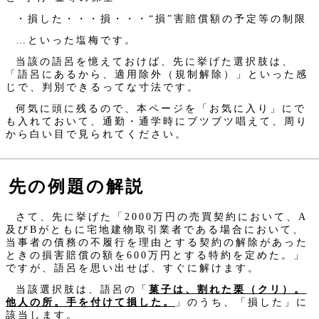
・損した・・・損・・・“損”害賠償額の予定等の制限
…といった塩梅です。
当該の語呂を憶えておけば、先に挙げた選択肢は、
「語呂にあるから、適用除外（規制解除）」といった感
じで、判別できるってな寸法です。
何気に頭に残るので、本ページを「お気に入り」にで
も入れておいて、通勤・通学時にブツブツ唱えて、周り
から白い目で見られてください。
先の例題の解説
さて、先に挙げた「2000万円の売買契約において、A
及びBがともに宅地建物取引業者である場合において、
当事者の債務の不履行を理由とする契約の解除があった
ときの損害賠償の額を600万円とする特約を定めた。」
ですが、語呂を思い出せば、すぐに解けます。
当該選択肢は、語呂の「
菓子は、割れた栗（クリ）。
他人の所。手を付けて損した。
」のうち、「損した」に
該当します。