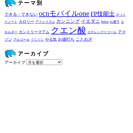
テーマ別
ocnモバイルone
FP技能士
できる・できない
ざっく
カンニング
イエダニ
カロリー
brita
りノート
アフォリズム
お菓子
エ
クエン酸
カントリーマアム
アマ
ネルギー
エチレングリコール
お値打ち
ことわざ
ゾン
やる気
アルコール
ぐじぐじ
アーカイブ
アーカイブ