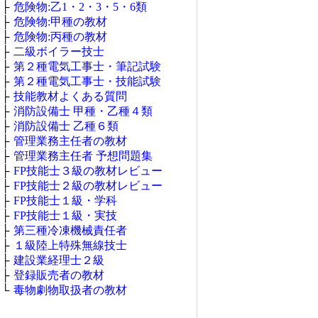
├
危険物:乙1・2・3・5・6類
├
危険物:甲種の教材
├
危険物:丙種の教材
├
二級ボイラー技士
├
第２種電気工事士・筆記試験
├
第２種電気工事士・技能試験
├
技能教材よくある質問
├
消防設備士 甲種・乙種４類
├
消防設備士 乙種６類
├
管理業務主任者の教材
├
管理業務主任者 予想問題集
├
FP技能士３級の教材レビュー
├
FP技能士２級の教材レビュー
├
FP技能士１級・学科
├
FP技能士１級・実技
├
第三種冷凍機械責任者
├
１級陸上特殊無線技士
├
建設業経理士２級
├
登録販売者の教材
└
毒物劇物取扱者の教材