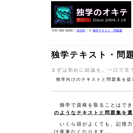
YOU ARE HERE >
HOME
> ※
独学テキスト・問題集
独学テキスト・問
まずは初めに結論を。一口で言
独学向けのテキストと問題集を提
独学で資格を取ることはでき
のようなテキストと問題集を選
いくら頭がよくても、記憶力
は覚束なくなります。