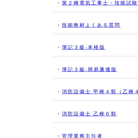
・
第２種電気工事士・技能試験
・
技能教材よくある質問
・
簿記３級‐本格版
・
簿記３級‐簡易廉価版
・
消防設備士 甲種４類（乙種
・
消防設備士 乙種６類
・
管理業務主任者