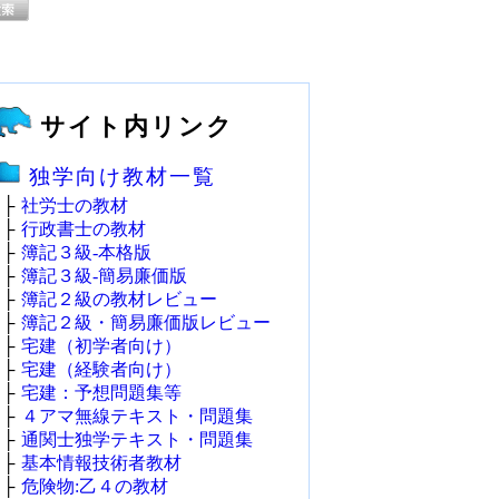
サイト内リンク
独学向け教材一覧
├
社労士の教材
├
行政書士の教材
├
簿記３級‐本格版
├
簿記３級‐簡易廉価版
├
簿記２級の教材レビュー
├
簿記２級・簡易廉価版レビュー
├
宅建（初学者向け）
├
宅建（経験者向け）
├
宅建：予想問題集等
├
４アマ無線テキスト・問題集
├
通関士独学テキスト・問題集
├
基本情報技術者教材
├
危険物:乙４の教材