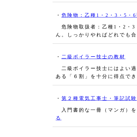
・
危険物：乙種1・2・3・5・
危険物取扱者：乙種1・2・3
ん。しっかりやればどれでも合
・
二級ボイラー技士の教材
二級ボイラー技士にはよい過
ある「６割」を十分に得点でき
・
第２種電気工事士・筆記試験
入門書的な一冊（マンガ）を
る