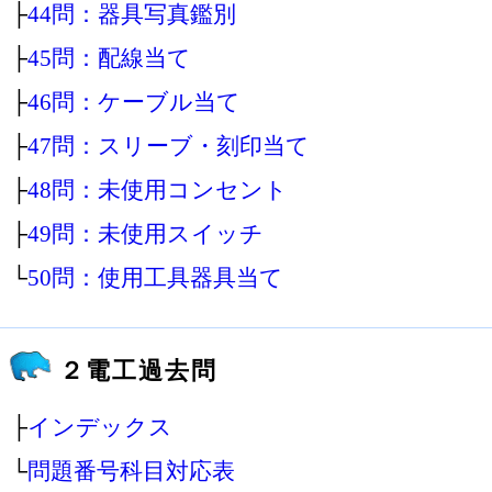
├
44問：器具写真鑑別
├
45問：配線当て
├
46問：ケーブル当て
├
47問：スリーブ・刻印当て
├
48問：未使用コンセント
├
49問：未使用スイッチ
└
50問：使用工具器具当て
２電工過去問
├
インデックス
└
問題番号科目対応表