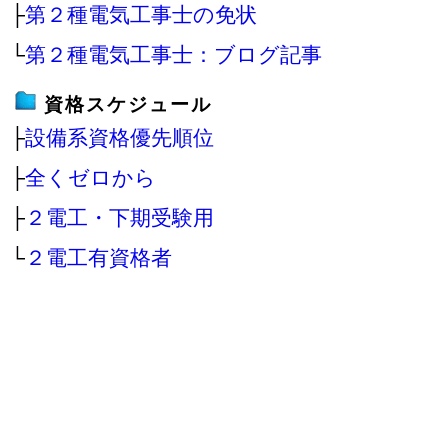
├
第２種電気工事士の免状
└
第２種電気工事士：ブログ記事
資格スケジュール
├
設備系資格優先順位
├
全くゼロから
├
２電工・下期受験用
└
２電工有資格者