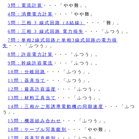
3問：電流計算
・・・「やや難」。
4問：消費電力計算
・・・「やや難」
5問：三相 3 線式回路（Δ結線）
・・・「難」。
6問：三相 3 線式回路 電力損失
・・・「ふつう」。
7問：単相2線式回路と単相3線式回路の電力損
失
・・・「ふつう」。
8問：許容電力計算
・・・「ふつう」。
9問：幹線許容電流
・・・「ふつう」。
10問：分岐回路
・・・「ふつう」。
11問：器具当て
・・・「ふつう」。
12問：最高許容温度
・・・「ふつう」。
13問：材料工具当て
・・・「ふつう」。
14問：三相かご形誘導電動機の同期速度
・・・「ふつ
う」。
15問：機器組み合わせ
・・・「ふつう」。
16問：ケーブル写真鑑別
・・・「やや難」。
17問：器具写真鑑別
・・・「ふつう」。