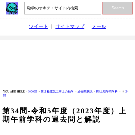
Search
ツイート
｜
サイトマップ
｜
メール
YOU ARE HERE >
HOME
>
第２種電気工事士の独学
>
過去問解説
>
R5上期午前学科
> ※
34
問
第34問‐令和5年度（2023年度）上
期午前学科の過去問と解説