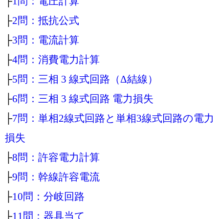
├
1問：電圧計算
├
2問：抵抗公式
├
3問：電流計算
├
4問：消費電力計算
├
5問：三相 3 線式回路（Δ結線）
├
6問：三相 3 線式回路 電力損失
├
7問：単相2線式回路と単相3線式回路の電力
損失
├
8問：許容電力計算
├
9問：幹線許容電流
├
10問：分岐回路
├
11問：器具当て