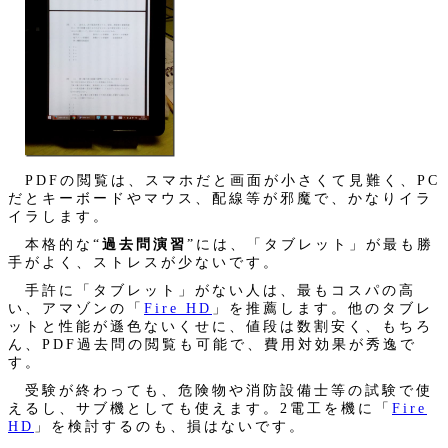
PDFの閲覧は、スマホだと画面が小さくて見難く、PC
だとキーボードやマウス、配線等が邪魔で、かなりイラ
イラします。
本格的な“
過去問演習
”には、「タブレット」が最も勝
手がよく、ストレスが少ないです。
手許に「タブレット」がない人は、最もコスパの高
い、アマゾンの「
Fire HD
」を推薦します。他のタブレ
ットと性能が遜色ないくせに、値段は数割安く、もちろ
ん、PDF過去問の閲覧も可能で、費用対効果が秀逸で
す。
受験が終わっても、危険物や消防設備士等の試験で使
えるし、サブ機としても使えます。2電工を機に「
Fire
HD
」を検討するのも、損はないです。