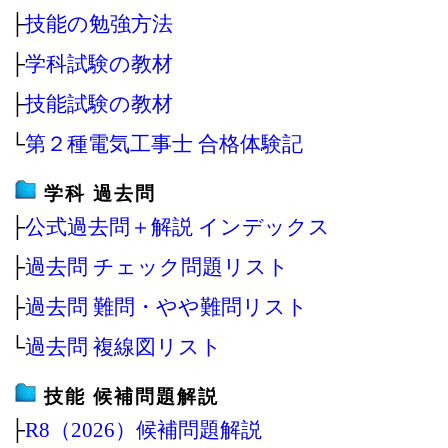
├
技能の勉強方法
├
学科試験の教材
├
技能試験の教材
└
第２種電気工事士 合格体験記
学科 過去問
├
公式過去問＋解説 インデックス
├
過去問 チェック問題リスト
├
過去問 難問・やや難問リスト
└
過去問 複線図リスト
技能 候補問題解説
├
R8（2026）候補問題解説