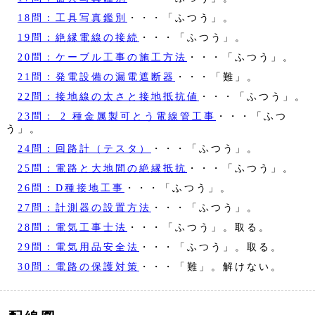
18問：工具写真鑑別
・・・「ふつう」。
19問：絶縁電線の接続
・・・「ふつう」。
20問：ケーブル工事の施工方法
・・・「ふつう」。
21問：発電設備の漏電遮断器
・・・「難」。
22問：接地線の太さと接地抵抗値
・・・「ふつう」。
23問： 2 種金属製可とう電線管工事
・・・「ふつ
う」。
24問：回路計（テスタ）
・・・「ふつう」。
25問：電路と大地間の絶縁抵抗
・・・「ふつう」。
26問：D種接地工事
・・・「ふつう」。
27問：計測器の設置方法
・・・「ふつう」。
28問：電気工事士法
・・・「ふつう」。取る。
29問：電気用品安全法
・・・「ふつう」。取る。
30問：電路の保護対策
・・・「難」。解けない。