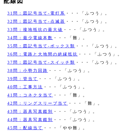
配線図
31問：図記号当て‐電灯系
・・・「ふつう」。
32問：図記号当て‐点滅器
・・・「ふつう」。
33問：接地抵抗の最大値
・・・「ふつう」。
34問：最少電線本数
・・・「難」。
35問：図記号当て‐ボックス類
・・・「ふつう」。
36問：電路と大地間の絶縁抵抗
・・・「ふつう」。
37問：図記号当て‐スイッチ類
・・・「ふつう」。
38問：小勢力回路
・・・「ふつう」。
39問：管当て
・・・「ふつう」。
40問：工事方法
・・・「ふつう」。
41問：コネクタ当て
・・・「難」。
42問：リングスリーブ当て
・・・「難」。
43問：器具写真鑑別
・・・「ふつう」。
44問：器具写真鑑別
・・・「ふつう」。
45問：配線当て
・・・「やや難」。