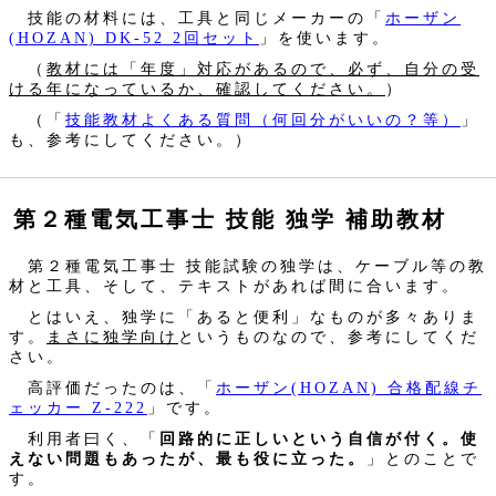
技能の材料には、工具と同じメーカーの「
ホーザン
(HOZAN) DK-52 2回セット
」を使います。
（
教材には「年度」対応があるので、必ず、自分の受
ける年になっているか、確認してください。
）
（「
技能教材よくある質問（何回分がいいの？等）
」
も、参考にしてください。）
第２種電気工事士 技能 独学 補助教材
第２種電気工事士 技能試験の独学は、ケーブル等の教
材と工具、そして、テキストがあれば間に合います。
とはいえ、独学に「あると便利」なものが多々ありま
す。
まさに独学向け
というものなので、参考にしてくだ
さい。
高評価だったのは、「
ホーザン(HOZAN) 合格配線チ
ェッカー Z-222
」です。
利用者曰く、「
回路的に正しいという自信が付く。使
えない問題もあったが、最も役に立った。
」とのことで
す。