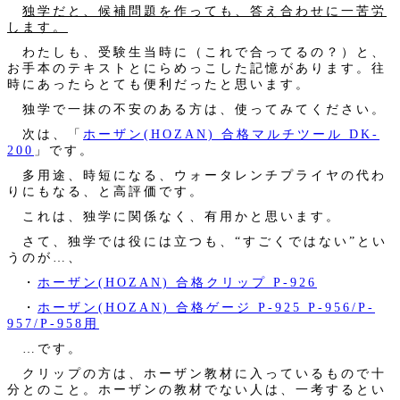
独学だと、候補問題を作っても、答え合わせに一苦労
します。
わたしも、受験生当時に（これで合ってるの？）と、
お手本のテキストとにらめっこした記憶があります。往
時にあったらとても便利だったと思います。
独学で一抹の不安のある方は、使ってみてください。
次は、「
ホーザン(HOZAN) 合格マルチツール DK-
200
」です。
多用途、時短になる、ウォータレンチプライヤの代わ
りにもなる、と高評価です。
これは、独学に関係なく、有用かと思います。
さて、独学では役には立つも、“すごくではない”とい
うのが…、
・
ホーザン(HOZAN) 合格クリップ P-926
・
ホーザン(HOZAN) 合格ゲージ P-925 P-956/P-
957/P-958用
…です。
クリップの方は、ホーザン教材に入っているもので十
分とのこと。ホーザンの教材でない人は、一考するとい