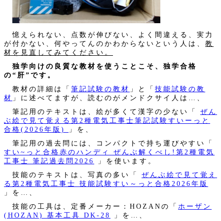
憶えられない、点数が伸びない、よく間違える、実力
が付かない、何やってんのかわからないという人は、
教
材を見直してみてください。
独学向けの良質な教材を使うことこそ、独学合格
の“肝”です。
教材の詳細は「
筆記試験の教材
」と「
技能試験の教
材
」に述べてますが、読むのがメンドクサイ人は…、
筆記用のテキストは、絵が多くて漢字の少ない「
ぜん
ぶ絵で見て覚える第2種電気工事士筆記試験すいーっと
合格(2026年版)
」を、
筆記用の過去問には、コンパクトで持ち運びやすい「
すい~っと合格赤のハンディ ぜんぶ解くべし!第2種電気
工事士 筆記過去問2026
」を使います。
技能のテキストは、写真の多い「
ぜんぶ絵で見て覚え
る第2種電気工事士 技能試験すい～っと合格2026年版
」を…、
技能の工具は、定番メーカー：HOZANの「
ホーザン
(HOZAN) 基本工具 DK-28
」を…、