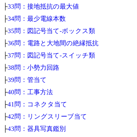
├
33問：接地抵抗の最大値
├
34問：最少電線本数
├
35問：図記号当て‐ボックス類
├
36問：電路と大地間の絶縁抵抗
├
37問：図記号当て‐スイッチ類
├
38問：小勢力回路
├
39問：管当て
├
40問：工事方法
├
41問：コネクタ当て
├
42問：リングスリーブ当て
├
43問：器具写真鑑別