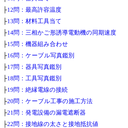
├
12問：最高許容温度
├
13問：材料工具当て
├
14問：三相かご形誘導電動機の同期速度
├
15問：機器組み合わせ
├
16問：ケーブル写真鑑別
├
17問：器具写真鑑別
├
18問：工具写真鑑別
├
19問：絶縁電線の接続
├
20問：ケーブル工事の施工方法
├
21問：発電設備の漏電遮断器
├
22問：接地線の太さと接地抵抗値