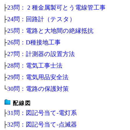
├
23問： 2 種金属製可とう電線管工事
├
24問：回路計（テスタ）
├
25問：電路と大地間の絶縁抵抗
├
26問：D種接地工事
├
27問：計測器の設置方法
├
28問：電気工事士法
├
29問：電気用品安全法
└
30問：電路の保護対策
配線図
├
31問：図記号当て‐電灯系
├
32問：図記号当て‐点滅器