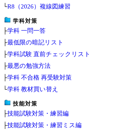
└
R8（2026）複線図練習
学科対策
├
学科 一問一答
├
最低限の暗記リスト
├
学科試験 直前チェックリスト
├
最悪の勉強方法
├
学科 不合格 再受験対策
└
学科 教材買い替え
技能対策
├
技能試験対策・練習編
├
技能試験対策・練習ミス編