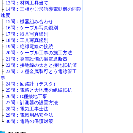
├
13問：材料工具当て
├
14問：三相かご形誘導電動機の同期
速度
├
15問：機器組み合わせ
├
16問：ケーブル写真鑑別
├
17問：器具写真鑑別
├
18問：工具写真鑑別
├
19問：絶縁電線の接続
├
20問：ケーブル工事の施工方法
├
21問：発電設備の漏電遮断器
├
22問：接地線の太さと接地抵抗値
├
23問： 2 種金属製可とう電線管工
事
├
24問：回路計（テスタ）
├
25問：電路と大地間の絶縁抵抗
├
26問：D種接地工事
├
27問：計測器の設置方法
├
28問：電気工事士法
├
29問：電気用品安全法
└
30問：電路の保護対策