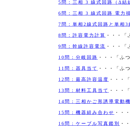
5問：三相 3 線式回路（Δ結
6問：三相 3 線式回路 電力
7問：単相2線式回路と単相
8問：許容電力計算
・・・「
9問：幹線許容電流
・・・「
10問：分岐回路
・・・「ふ
11問：器具当て
・・・「ふ
12問：最高許容温度
・・・
13問：材料工具当て
・・・
14問：三相かご形誘導電動
15問：機器組み合わせ
・・
16問：ケーブル写真鑑別
・