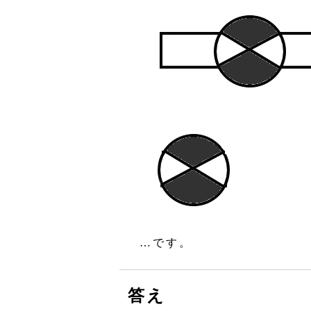
…です。
答え