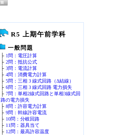
R5 上期午前学科
一般問題
├
1問：電圧計算
├
2問：抵抗公式
├
3問：電流計算
├
4問：消費電力計算
├
5問：三相 3 線式回路（Δ結線）
├
6問：三相 3 線式回路 電力損失
├
7問：単相2線式回路と単相3線式回
路の電力損失
├
8問：許容電力計算
├
9問：幹線許容電流
├
10問：分岐回路
├
11問：器具当て
├
12問：最高許容温度