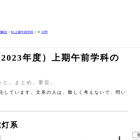
問解説
>
R5上期午前学科
> ※
31問
（2023年度）上期午前学科の
うと。まとめ。要旨。
化しています。文系の人は、難しく考えないで、問い
電灯系