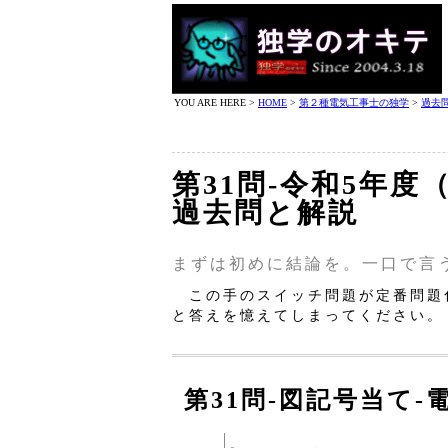
YOU ARE HERE >
HOME
>
第２種電気工事士の独学
>
過去
第31問‐令和5年度
過去問と解説
まずは初めに結論を。一口で言
この手のスイッチ問題が定番問題
と答えを憶えてしまってください。
第31問‐図記号当て‐