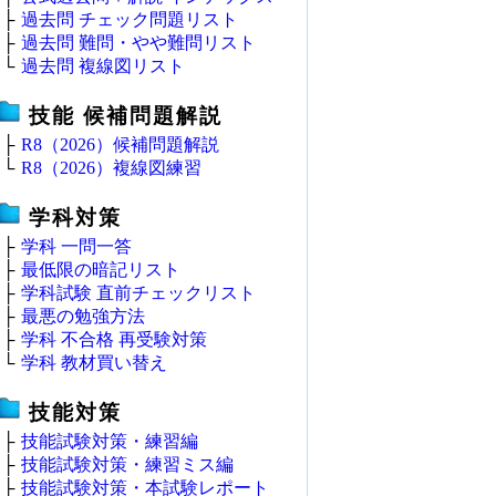
├
過去問 チェック問題リスト
├
過去問 難問・やや難問リスト
└
過去問 複線図リスト
技能 候補問題解説
├
R8（2026）候補問題解説
└
R8（2026）複線図練習
学科対策
├
学科 一問一答
├
最低限の暗記リスト
├
学科試験 直前チェックリスト
├
最悪の勉強方法
├
学科 不合格 再受験対策
└
学科 教材買い替え
技能対策
├
技能試験対策・練習編
├
技能試験対策・練習ミス編
├
技能試験対策・本試験レポート