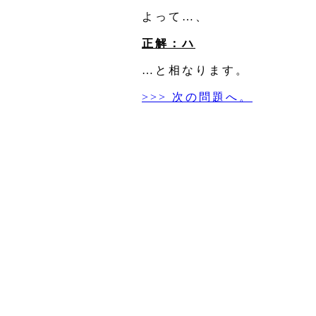
よって…、
正解：ハ
…と相なります。
>>> 次の問題へ。