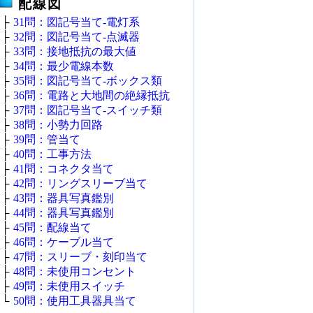
配線図
├
31問：図記号当て‐電灯系
├
32問：図記号当て‐点滅器
├
33問：接地抵抗の最大値
├
34問：最少電線本数
├
35問：図記号当て‐ボックス類
├
36問：電路と大地間の絶縁抵抗
├
37問：図記号当て‐スイッチ類
├
38問：小勢力回路
├
39問：管当て
├
40問：工事方法
├
41問：コネクタ当て
├
42問：リングスリーブ当て
├
43問：器具写真鑑別
├
44問：器具写真鑑別
├
45問：配線当て
├
46問：ケーブル当て
├
47問：スリーブ・刻印当て
├
48問：未使用コンセント
├
49問：未使用スイッチ
└
50問：使用工具器具当て