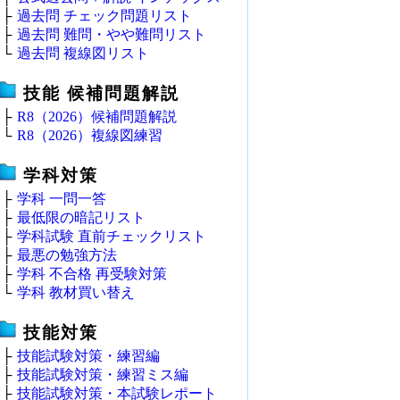
├
過去問 チェック問題リスト
├
過去問 難問・やや難問リスト
└
過去問 複線図リスト
技能 候補問題解説
├
R8（2026）候補問題解説
└
R8（2026）複線図練習
学科対策
├
学科 一問一答
├
最低限の暗記リスト
├
学科試験 直前チェックリスト
├
最悪の勉強方法
├
学科 不合格 再受験対策
└
学科 教材買い替え
技能対策
├
技能試験対策・練習編
├
技能試験対策・練習ミス編
├
技能試験対策・本試験レポート