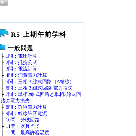
R5 上期午前学科
一般問題
├
1問：電圧計算
├
2問：抵抗公式
├
3問：電流計算
├
4問：消費電力計算
├
5問：三相 3 線式回路（Δ結線）
├
6問：三相 3 線式回路 電力損失
├
7問：単相2線式回路と単相3線式回
路の電力損失
├
8問：許容電力計算
├
9問：幹線許容電流
├
10問：分岐回路
├
11問：器具当て
├
12問：最高許容温度