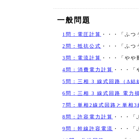
一般問題
1問：電圧計算
・・・「ふつ
2問：抵抗公式
・・・「ふつ
3問：電流計算
・・・「やや
4問：消費電力計算
・・・「
5問：三相 3 線式回路（Δ結
6問：三相 3 線式回路 電力
7問：単相2線式回路と単相
8問：許容電力計算
・・・「
9問：幹線許容電流
・・・「