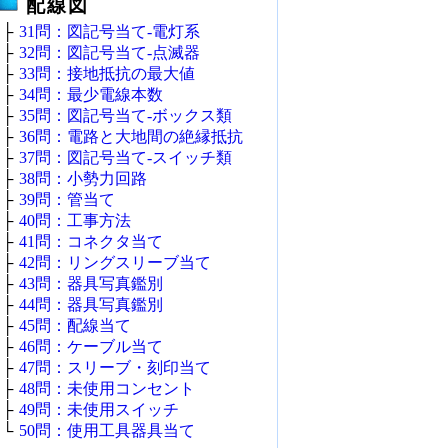
配線図
├
31問：図記号当て‐電灯系
├
32問：図記号当て‐点滅器
├
33問：接地抵抗の最大値
├
34問：最少電線本数
├
35問：図記号当て‐ボックス類
├
36問：電路と大地間の絶縁抵抗
├
37問：図記号当て‐スイッチ類
├
38問：小勢力回路
├
39問：管当て
├
40問：工事方法
├
41問：コネクタ当て
├
42問：リングスリーブ当て
├
43問：器具写真鑑別
├
44問：器具写真鑑別
├
45問：配線当て
├
46問：ケーブル当て
├
47問：スリーブ・刻印当て
├
48問：未使用コンセント
├
49問：未使用スイッチ
└
50問：使用工具器具当て