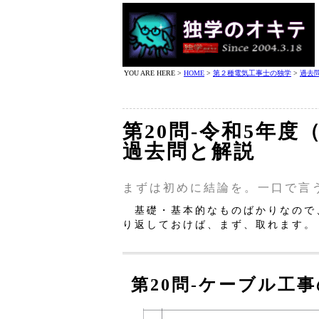
YOU ARE HERE >
HOME
>
第２種電気工事士の独学
>
過去
第20問‐令和5年度
過去問と解説
まずは初めに結論を。一口で言
基礎・基本的なものばかりなので
り返しておけば、まず、取れます。
第20問‐ケーブル工