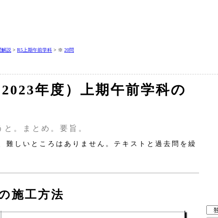
問解説
>
R5上期午前学科
> ※
20問
（2023年度）上期午前学科の
うと。まとめ。要旨。
、難しいところはありません。テキストと過去問を繰
事の施工方法