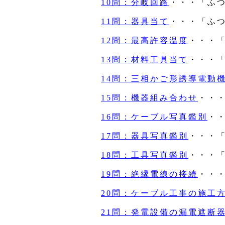
10問：分岐回路
・・・「ふ
11問：器具当て
・・・「ふ
12問：最高許容温度
・・・
13問：材料工具当て
・・・
14問：三相かご形誘導電動
15問：機器組み合わせ
・・
16問：ケーブル写真鑑別
・
17問：器具写真鑑別
・・・
18問：工具写真鑑別
・・・
19問：絶縁電線の接続
・・
20問：ケーブル工事の施工
21問：発電設備の漏電遮断