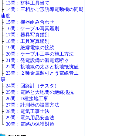
├
13問：材料工具当て
├
14問：三相かご形誘導電動機の同期
速度
├
15問：機器組み合わせ
├
16問：ケーブル写真鑑別
├
17問：器具写真鑑別
├
18問：工具写真鑑別
├
19問：絶縁電線の接続
├
20問：ケーブル工事の施工方法
├
21問：発電設備の漏電遮断器
├
22問：接地線の太さと接地抵抗値
├
23問： 2 種金属製可とう電線管工
事
├
24問：回路計（テスタ）
├
25問：電路と大地間の絶縁抵抗
├
26問：D種接地工事
├
27問：計測器の設置方法
├
28問：電気工事士法
├
29問：電気用品安全法
└
30問：電路の保護対策