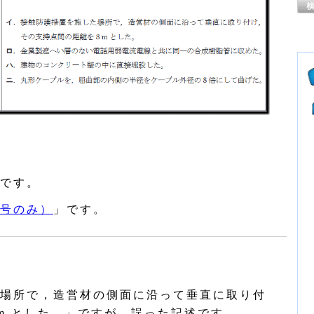
です。
号のみ）
」です。
場所で，造営材の側面に沿って垂直に取り付
 m とした。」ですが、誤った記述です。