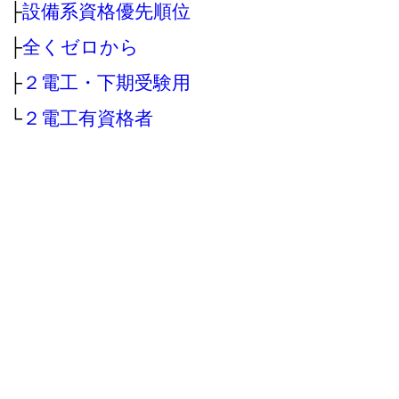
├
設備系資格優先順位
├
全くゼロから
├
２電工・下期受験用
└
２電工有資格者