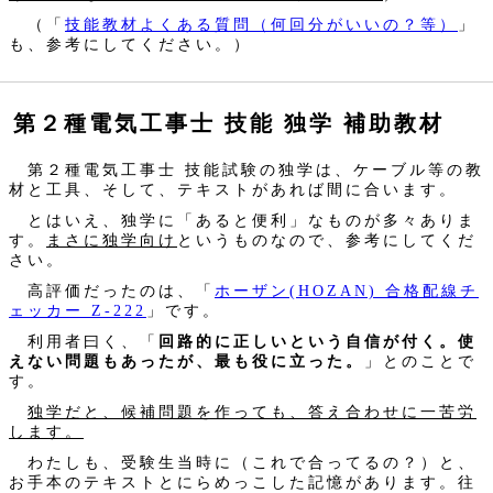
（「
技能教材よくある質問（何回分がいいの？等）
」
も、参考にしてください。）
第２種電気工事士 技能 独学 補助教材
第２種電気工事士 技能試験の独学は、ケーブル等の教
材と工具、そして、テキストがあれば間に合います。
とはいえ、独学に「あると便利」なものが多々ありま
す。
まさに独学向け
というものなので、参考にしてくだ
さい。
高評価だったのは、「
ホーザン(HOZAN) 合格配線チ
ェッカー Z-222
」です。
利用者曰く、「
回路的に正しいという自信が付く。使
えない問題もあったが、最も役に立った。
」とのことで
す。
独学だと、候補問題を作っても、答え合わせに一苦労
します。
わたしも、受験生当時に（これで合ってるの？）と、
お手本のテキストとにらめっこした記憶があります。往