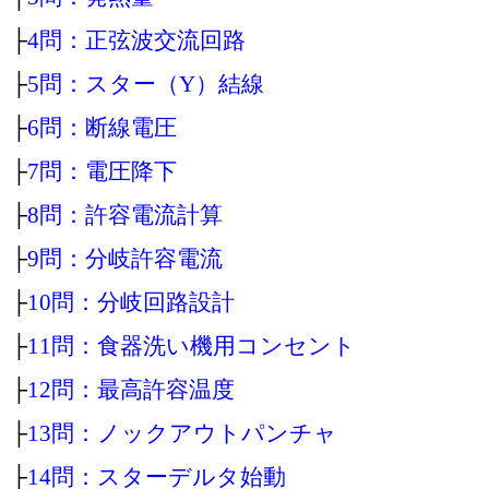
├
4問：正弦波交流回路
├
5問：スター（Y）結線
├
6問：断線電圧
├
7問：電圧降下
├
8問：許容電流計算
├
9問：分岐許容電流
├
10問：分岐回路設計
├
11問：食器洗い機用コンセント
├
12問：最高許容温度
├
13問：ノックアウトパンチャ
├
14問：スターデルタ始動