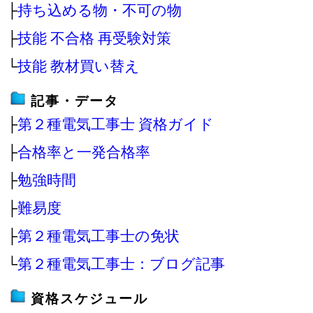
├
持ち込める物・不可の物
├
技能 不合格 再受験対策
└
技能 教材買い替え
記事・データ
├
第２種電気工事士 資格ガイド
├
合格率と一発合格率
├
勉強時間
├
難易度
├
第２種電気工事士の免状
└
第２種電気工事士：ブログ記事
資格スケジュール