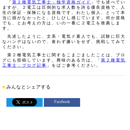
「
第２種電気工事士：独学資格ガイド
」でも述べてい
ますが、２電工は圧倒的な求人数を誇る優良資格で、人
生の保証・保険になる資格です。わたし個人、とって本
当に損がなかったと、ひしひし感じています。何か資格
でも、とお考えの方は、いの一番に２電工を推薦しま
す。
先述したように、文系・電気ド素人でも、試験に巨大
なハンデはないので、食わず嫌いをせず、挑戦してみて
ください。
第２種電気工事士に関するこまごましたことは、ブロ
グにも投稿しています。興味のある方は、「
第２種電気
工事士：ブログ記事
」をばご参考ください。
★
みんなとシェアする
Facebook