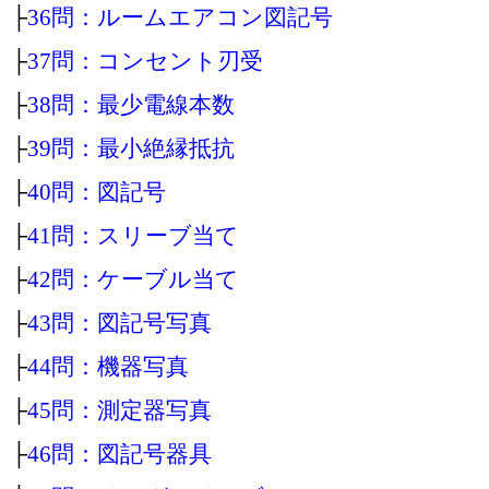
├
36問：ルームエアコン図記号
├
37問：コンセント刃受
├
38問：最少電線本数
├
39問：最小絶縁抵抗
├
40問：図記号
├
41問：スリーブ当て
├
42問：ケーブル当て
├
43問：図記号写真
├
44問：機器写真
├
45問：測定器写真
├
46問：図記号器具