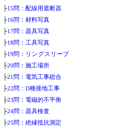
├
15問：配線用遮断器
├
16問：材料写真
├
17問：器具写真
├
18問：工具写真
├
19問：リングスリーブ
├
20問：施工場所
├
21問：電気工事総合
├
22問：D種接地工事
├
23問：電磁的不平衡
├
24問：器具検査
├
25問：絶縁抵抗測定