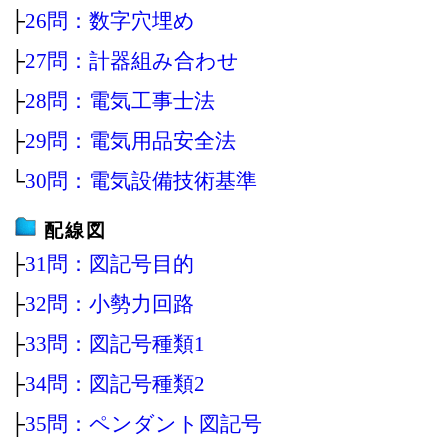
├
26問：数字穴埋め
├
27問：計器組み合わせ
├
28問：電気工事士法
├
29問：電気用品安全法
└
30問：電気設備技術基準
配線図
├
31問：図記号目的
├
32問：小勢力回路
├
33問：図記号種類1
├
34問：図記号種類2
├
35問：ペンダント図記号