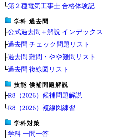
└
第２種電気工事士 合格体験記
学科 過去問
├
公式過去問＋解説 インデックス
├
過去問 チェック問題リスト
├
過去問 難問・やや難問リスト
└
過去問 複線図リスト
技能 候補問題解説
├
R8（2026）候補問題解説
└
R8（2026）複線図練習
学科対策
├
学科 一問一答