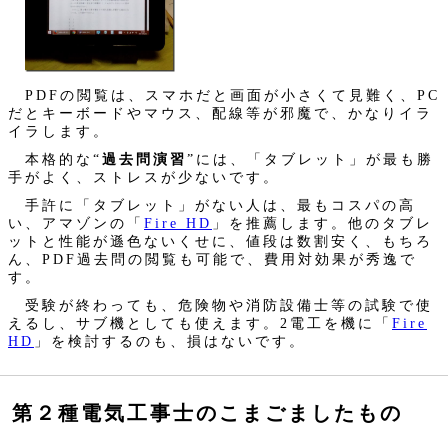
PDFの閲覧は、スマホだと画面が小さくて見難く、PC
だとキーボードやマウス、配線等が邪魔で、かなりイラ
イラします。
本格的な“
過去問演習
”には、「タブレット」が最も勝
手がよく、ストレスが少ないです。
手許に「タブレット」がない人は、最もコスパの高
い、アマゾンの「
Fire HD
」を推薦します。他のタブレ
ットと性能が遜色ないくせに、値段は数割安く、もちろ
ん、PDF過去問の閲覧も可能で、費用対効果が秀逸で
す。
受験が終わっても、危険物や消防設備士等の試験で使
えるし、サブ機としても使えます。2電工を機に「
Fire
HD
」を検討するのも、損はないです。
第２種電気工事士のこまごましたもの