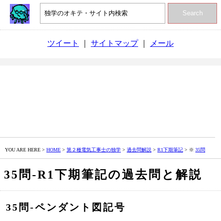
Search
ツイート
｜
サイトマップ
｜
メール
YOU ARE HERE >
HOME
>
第２種電気工事士の独学
>
過去問解説
>
R1下期筆記
> ※
35問
35問‐R1下期筆記の過去問と解説
35問‐ペンダント図記号