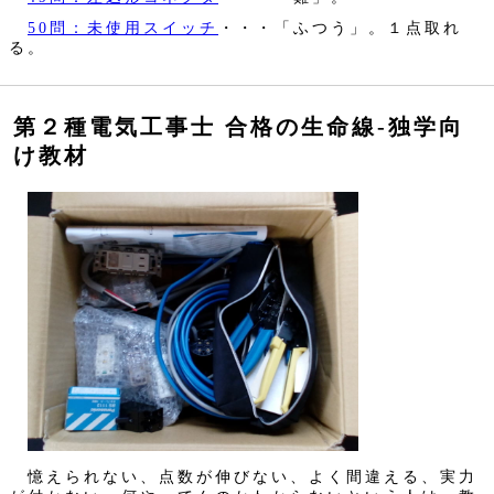
50問：未使用スイッチ
・・・「ふつう」。１点取れ
る。
第２種電気工事士 合格の生命線‐独学向
け教材
憶えられない、点数が伸びない、よく間違える、実力