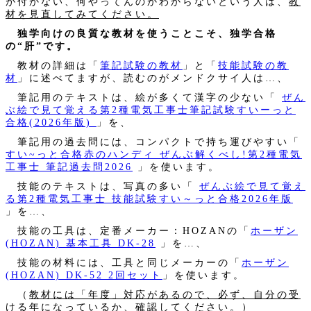
が付かない、何やってんのかわからないという人は、
教
材を見直してみてください。
独学向けの良質な教材を使うことこそ、独学合格
の“肝”です。
教材の詳細は「
筆記試験の教材
」と「
技能試験の教
材
」に述べてますが、読むのがメンドクサイ人は…、
筆記用のテキストは、絵が多くて漢字の少ない「
ぜん
ぶ絵で見て覚える第2種電気工事士筆記試験すいーっと
合格(2026年版)
」を、
筆記用の過去問には、コンパクトで持ち運びやすい「
すい~っと合格赤のハンディ ぜんぶ解くべし!第2種電気
工事士 筆記過去問2026
」を使います。
技能のテキストは、写真の多い「
ぜんぶ絵で見て覚え
る第2種電気工事士 技能試験すい～っと合格2026年版
」を…、
技能の工具は、定番メーカー：HOZANの「
ホーザン
(HOZAN) 基本工具 DK-28
」を…、
技能の材料には、工具と同じメーカーの「
ホーザン
(HOZAN) DK-52 2回セット
」を使います。
（
教材には「年度」対応があるので、必ず、自分の受
ける年になっているか、確認してください。
）