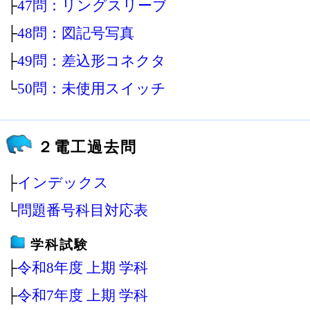
├
47問：リングスリーブ
├
48問：図記号写真
├
49問：差込形コネクタ
└
50問：未使用スイッチ
２電工過去問
├
インデックス
└
問題番号科目対応表
学科試験
├
令和8年度 上期 学科
├
令和7年度 上期 学科