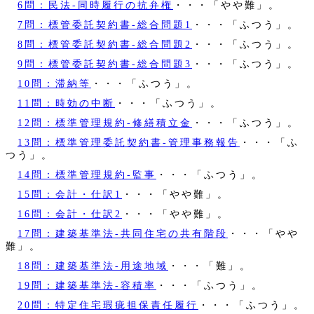
6問：民法‐同時履行の抗弁権
・・・「やや難」。
7問：標管委託契約書‐総合問題1
・・・「ふつう」。
8問：標管委託契約書‐総合問題2
・・・「ふつう」。
9問：標管委託契約書‐総合問題3
・・・「ふつう」。
10問：滞納等
・・・「ふつう」。
11問：時効の中断
・・・「ふつう」。
12問：標準管理規約‐修繕積立金
・・・「ふつう」。
13問：標準管理委託契約書‐管理事務報告
・・・「ふ
つう」。
14問：標準管理規約‐監事
・・・「ふつう」。
15問：会計・仕訳1
・・・「やや難」。
16問：会計・仕訳2
・・・「やや難」。
17問：建築基準法‐共同住宅の共有階段
・・・「やや
難」。
18問：建築基準法‐用途地域
・・・「難」。
19問：建築基準法‐容積率
・・・「ふつう」。
20問：特定住宅瑕疵担保責任履行
・・・「ふつう」。