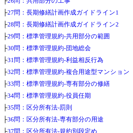
├
26問：共用部分の工事
├
27問：長期修繕計画作成ガイドライン1
├
28問：長期修繕計画作成ガイドライン2
├
29問：標準管理規約‐共用部分の範囲
├
30問：標準管理規約‐団地総会
├
31問：標準管理規約‐利益相反行為
├
32問：標準管理規約‐複合用途型マンション
├
33問：標準管理規約‐専有部分の修繕
├
34問：標準管理規約‐役員任期
├
35問：区分所有法‐罰則
├
36問：区分所有法‐専有部分の用途
├
37問：区分所有法‐規約別段定め