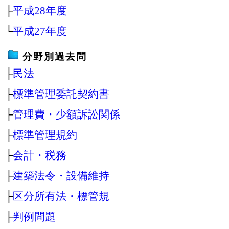
├
平成28年度
└
平成27年度
分野別過去問
├
民法
├
標準管理委託契約書
├
管理費・少額訴訟関係
├
標準管理規約
├
会計・税務
├
建築法令・設備維持
├
区分所有法・標管規
├
判例問題