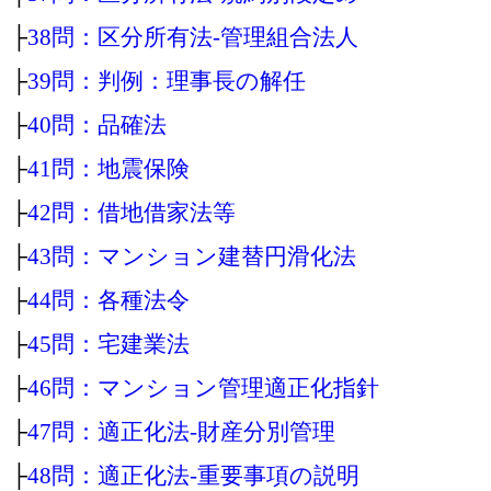
├
38問：区分所有法‐管理組合法人
├
39問：判例：理事長の解任
├
40問：品確法
├
41問：地震保険
├
42問：借地借家法等
├
43問：マンション建替円滑化法
├
44問：各種法令
├
45問：宅建業法
├
46問：マンション管理適正化指針
├
47問：適正化法‐財産分別管理
├
48問：適正化法‐重要事項の説明