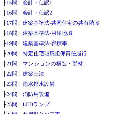
├
15問：会計・仕訳1
├
16問：会計・仕訳2
├
17問：建築基準法‐共同住宅の共有階段
├
18問：建築基準法‐用途地域
├
19問：建築基準法‐容積率
├
20問：特定住宅瑕疵担保責任履行
├
21問：マンションの構造・部材
├
22問：建築士法
├
23問：雨水排水設備
├
24問：消防用設備
├
25問：LEDランプ