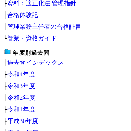
├
資料：適正化法 管理指針
├
合格体験記
├
管理業務主任者の合格証書
└
管業・資格ガイド
年度別過去問
├
過去問インデックス
├
令和4年度
├
令和3年度
├
令和2年度
├
令和1年度
├
平成30年度