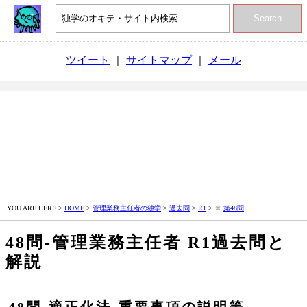
Search
ツイート
｜
サイトマップ
｜
メール
YOU ARE HERE >
HOME
>
管理業務主任者の独学
>
過去問
>
R1
> ※
第48問
48問‐管理業務主任者 R1過去問と
解説