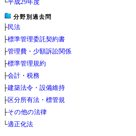
└
平成29年度
分野別過去問
├
民法
├
標準管理委託契約書
├
管理費・少額訴訟関係
├
標準管理規約
├
会計・税務
├
建築法令・設備維持
├
区分所有法・標管規
├
その他の法律
└
適正化法