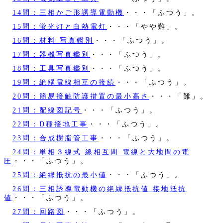
14問：三相かご形誘導電動機
・・・「ふつう」。
15問：蛍光灯と白熱電灯
・・・「やや難」。
16問：材料 写真鑑別
・・・「ふつう」。
17問：器機写真鑑別
・・・「ふつう」。
18問：工具写真鑑別
・・・「ふつう」。
19問：絶縁電線相互の接続
・・・「ふつう」。
20問：簡易接触防護措置の最小高さ
・・・「難」。
21問：配線図記号
・・・「ふつう」。
22問：D種接地工事
・・・「ふつう」。
23問：合成樹脂管工事
・・・「ふつう」。
24問：単相３線式 線相互間 電線と大地間の電
圧
・・・「ふつう」。
25問：絶縁抵抗の最小値
・・・「ふつう」。
26問：三相誘導電動機の絶縁抵抗値 接地抵抗
値
・・・「ふつう」。
27問：回路図
・・・「ふつう」。