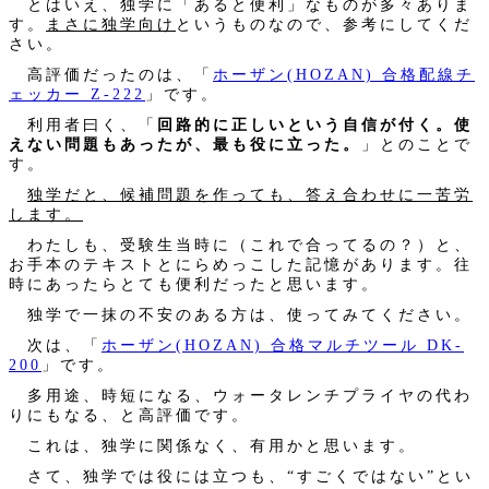
とはいえ、独学に「あると便利」なものが多々ありま
す。
まさに独学向け
というものなので、参考にしてくだ
さい。
高評価だったのは、「
ホーザン(HOZAN) 合格配線チ
ェッカー Z-222
」です。
利用者曰く、「
回路的に正しいという自信が付く。使
えない問題もあったが、最も役に立った。
」とのことで
す。
独学だと、候補問題を作っても、答え合わせに一苦労
します。
わたしも、受験生当時に（これで合ってるの？）と、
お手本のテキストとにらめっこした記憶があります。往
時にあったらとても便利だったと思います。
独学で一抹の不安のある方は、使ってみてください。
次は、「
ホーザン(HOZAN) 合格マルチツール DK-
200
」です。
多用途、時短になる、ウォータレンチプライヤの代わ
りにもなる、と高評価です。
これは、独学に関係なく、有用かと思います。
さて、独学では役には立つも、“すごくではない”とい