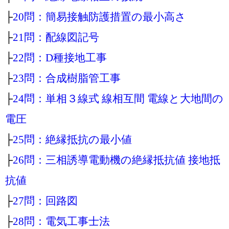
├
20問：簡易接触防護措置の最小高さ
├
21問：配線図記号
├
22問：D種接地工事
├
23問：合成樹脂管工事
├
24問：単相３線式 線相互間 電線と大地間の
電圧
├
25問：絶縁抵抗の最小値
├
26問：三相誘導電動機の絶縁抵抗値 接地抵
抗値
├
27問：回路図
├
28問：電気工事士法