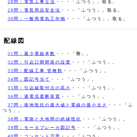
28問：電気工事士法
・・・「ふつう」。取る。
29問：電気用品安全法
・・・「ふつう」。取る。
30問：一般用電気工作物
・・・「ふつう」。取る。
配線図
31問：最少電線本数
・・・「難」。
32問：引込口開閉器の設置
・・・「ふつう」。
33問：配線工事 管種類
・・・「ふつう」。
34問：図記号当て
・・・「ふつう」。
35問：引込線取付点の高さ
・・・「ふつう」。
36問：過電流遮断装置
・・・「ふつう」。
37問：接地抵抗の最大値と電線の最小太さ
・・・「ふ
つう」。
38問：電路と大地間の絶縁抵抗
・・・「ふつう」。
39問：モータブレーカ図記号
・・・「ふつう」。
40問：コンセント刃受
・・・「ふつう」。