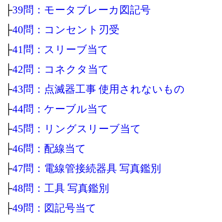
├
39問：モータブレーカ図記号
├
40問：コンセント刃受
├
41問：スリーブ当て
├
42問：コネクタ当て
├
43問：点滅器工事 使用されないもの
├
44問：ケーブル当て
├
45問：リングスリーブ当て
├
46問：配線当て
├
47問：電線管接続器具 写真鑑別
├
48問：工具 写真鑑別
├
49問：図記号当て