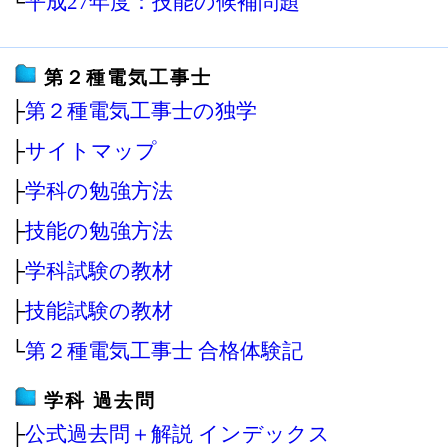
└
平成27年度：技能の候補問題
第２種電気工事士
├
第２種電気工事士の独学
├
サイトマップ
├
学科の勉強方法
├
技能の勉強方法
├
学科試験の教材
├
技能試験の教材
└
第２種電気工事士 合格体験記
学科 過去問
├
公式過去問＋解説 インデックス