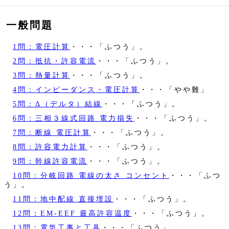
一般問題
1問：電圧計算
・・・「ふつう」。
2問：抵抗・許容電流
・・・「ふつう」。
3問：熱量計算
・・・「ふつう」。
4問：インピーダンス・電圧計算
・・・「やや難」
5問：Δ（デルタ）結線
・・・「ふつう」。
6問：三相３線式回路 電力損失
・・・「ふつう」。
7問：断線 電圧計算
・・・「ふつう」。
8問：許容電力計算
・・・「ふつう」。
9問：幹線許容電流
・・・「ふつう」。
10問：分岐回路 電線の太さ コンセント
・・・「ふつ
う」。
11問：地中配線 直接埋設
・・・「ふつう」。
12問：EM-EEF 最高許容温度
・・・「ふつう」。
13問：電気工事と工具
・・・「ふつう」。