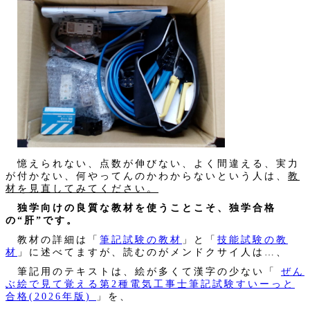
憶えられない、点数が伸びない、よく間違える、実力
が付かない、何やってんのかわからないという人は、
教
材を見直してみてください。
独学向けの良質な教材を使うことこそ、独学合格
の“肝”です。
教材の詳細は「
筆記試験の教材
」と「
技能試験の教
材
」に述べてますが、読むのがメンドクサイ人は…、
筆記用のテキストは、絵が多くて漢字の少ない「
ぜん
ぶ絵で見て覚える第2種電気工事士筆記試験すいーっと
合格(2026年版)
」を、