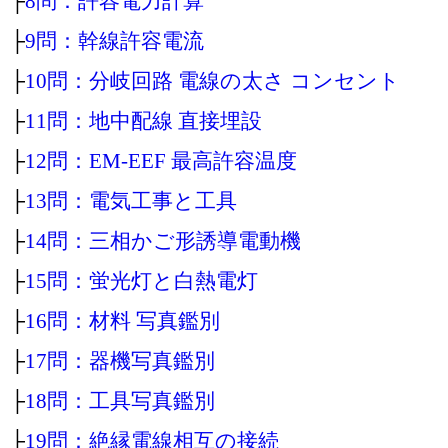
├
8問：許容電力計算
├
9問：幹線許容電流
├
10問：分岐回路 電線の太さ コンセント
├
11問：地中配線 直接埋設
├
12問：EM-EEF 最高許容温度
├
13問：電気工事と工具
├
14問：三相かご形誘導電動機
├
15問：蛍光灯と白熱電灯
├
16問：材料 写真鑑別
├
17問：器機写真鑑別
├
18問：工具写真鑑別
├
19問：絶縁電線相互の接続