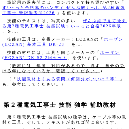
筆記用の過去問には、コンパクトで持ち運びやすい「
すい~っと合格赤のハンディ ぜんぶ解くべし!第2種電気
工事士 筆記過去問2026
」を使います。
技能のテキストは、写真の多い「
ぜんぶ絵で見て覚え
る第2種電気工事士 技能試験すい～っと合格2026年版
」を…、
技能の工具は、定番メーカー：HOZANの「
ホーザン
(HOZAN) 基本工具 DK-28
」を…、
技能の材料には、工具と同じメーカーの「
ホーザン
(HOZAN) DK-52 2回セット
」を使います。
（
教材には「年度」対応があるので、必ず、自分の受
ける年になっているか、確認してください。
）
（「
技能教材よくある質問（何回分がいいの？等）
」
も、参考にしてください。）
第２種電気工事士 技能 独学 補助教材
第２種電気工事士 技能試験の独学は、ケーブル等の教
材と工具、そして、テキストがあれば間に合います。