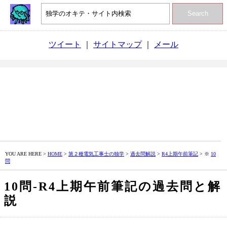
Search
ツイート
｜
サイトマップ
｜
メール
YOU ARE HERE >
HOME
>
第２種電気工事士の独学
>
過去問解説
>
R4上期午前筆記
> ※
10
問
10問‐R4上期午前筆記の過去問と解
説