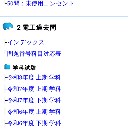
└
50問：未使用コンセント
２電工過去問
├
インデックス
└
問題番号科目対応表
学科試験
├
令和8年度 上期 学科
├
令和7年度 上期 学科
├
令和7年度 下期 学科
├
令和6年度 上期 学科
├
令和6年度 下期 学科