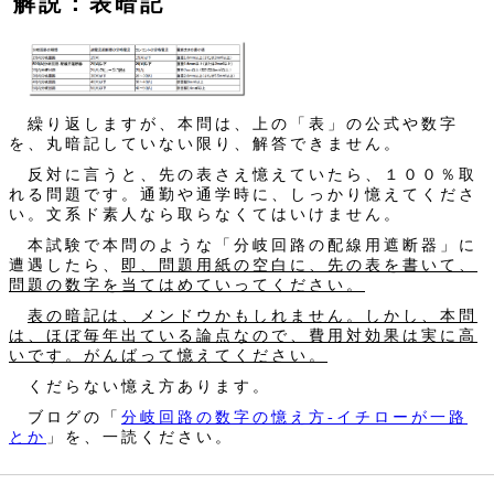
解説：表暗記
繰り返しますが、本問は、上の「表」の公式や数字
を、丸暗記していない限り、解答できません。
反対に言うと、先の表さえ憶えていたら、１００％取
れる問題です。通勤や通学時に、しっかり憶えてくださ
い。文系ド素人なら取らなくてはいけません。
本試験で本問のような「分岐回路の配線用遮断器」に
遭遇したら、
即、問題用紙の空白に、先の表を書いて、
問題の数字を当てはめていってください。
表の暗記は、メンドウかもしれません。しかし、本問
は、ほぼ毎年出ている論点なので、費用対効果は実に高
いです。がんばって憶えてください。
くだらない憶え方あります。
ブログの「
分岐回路の数字の憶え方‐イチローが一路
とか
」を、一読ください。