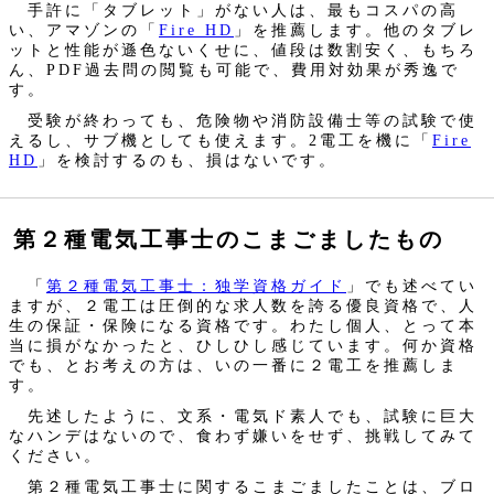
手許に「タブレット」がない人は、最もコスパの高
い、アマゾンの「
Fire HD
」を推薦します。他のタブレ
ットと性能が遜色ないくせに、値段は数割安く、もちろ
ん、PDF過去問の閲覧も可能で、費用対効果が秀逸で
す。
受験が終わっても、危険物や消防設備士等の試験で使
えるし、サブ機としても使えます。2電工を機に「
Fire
HD
」を検討するのも、損はないです。
第２種電気工事士のこまごましたもの
「
第２種電気工事士：独学資格ガイド
」でも述べてい
ますが、２電工は圧倒的な求人数を誇る優良資格で、人
生の保証・保険になる資格です。わたし個人、とって本
当に損がなかったと、ひしひし感じています。何か資格
でも、とお考えの方は、いの一番に２電工を推薦しま
す。
先述したように、文系・電気ド素人でも、試験に巨大
なハンデはないので、食わず嫌いをせず、挑戦してみて
ください。
第２種電気工事士に関するこまごましたことは、ブロ