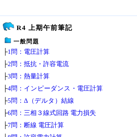
R4 上期午前筆記
一般問題
├
1問：電圧計算
├
2問：抵抗・許容電流
├
3問：熱量計算
├
4問：インピーダンス・電圧計算
├
5問：Δ（デルタ）結線
├
6問：三相３線式回路 電力損失
├
7問：断線 電圧計算