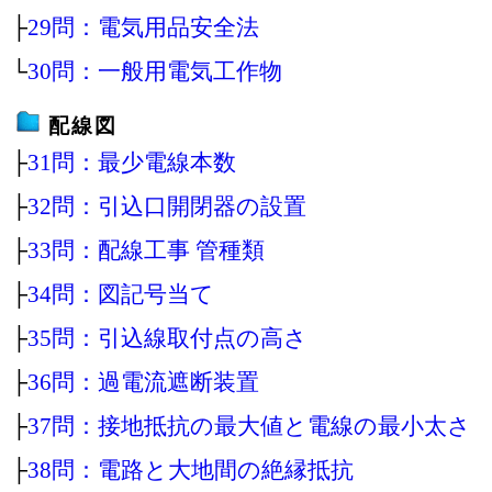
├
29問：電気用品安全法
└
30問：一般用電気工作物
配線図
├
31問：最少電線本数
├
32問：引込口開閉器の設置
├
33問：配線工事 管種類
├
34問：図記号当て
├
35問：引込線取付点の高さ
├
36問：過電流遮断装置
├
37問：接地抵抗の最大値と電線の最小太さ
├
38問：電路と大地間の絶縁抵抗