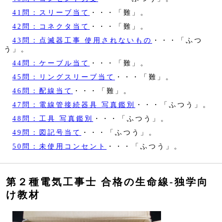
41問：スリーブ当て
・・・「難」。
42問：コネクタ当て
・・・「難」。
43問：点滅器工事 使用されないもの
・・・「ふつ
う」。
44問：ケーブル当て
・・・「難」。
45問：リングスリーブ当て
・・・「難」。
46問：配線当て
・・・「難」。
47問：電線管接続器具 写真鑑別
・・・「ふつう」。
48問：工具 写真鑑別
・・・「ふつう」。
49問：図記号当て
・・・「ふつう」。
50問：未使用コンセント
・・・「ふつう」。
第２種電気工事士 合格の生命線‐独学向
け教材