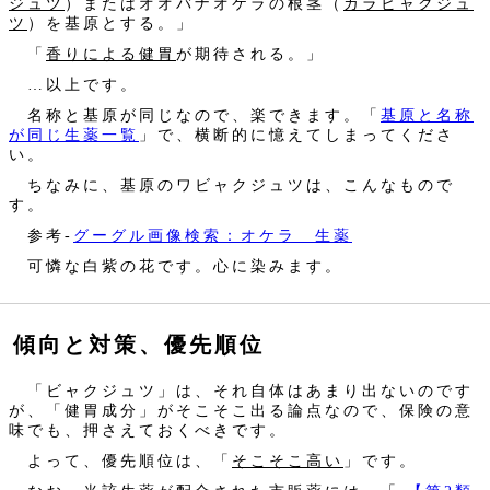
ジュツ
）またはオオバナオケラの根茎（
カラビャクジュ
ツ
）を基原とする。」
「
香りによる健胃
が期待される。」
…以上です。
名称と基原が同じなので、楽できます。「
基原と名称
が同じ生薬一覧
」で、横断的に憶えてしまってくださ
い。
ちなみに、基原のワビャクジュツは、こんなもので
す。
参考‐
グーグル画像検索：オケラ 生薬
可憐な白紫の花です。心に染みます。
傾向と対策、優先順位
「ビャクジュツ」は、それ自体はあまり出ないのです
が、「健胃成分」がそこそこ出る論点なので、保険の意
味でも、押さえておくべきです。
よって、優先順位は、「
そこそこ高い
」です。