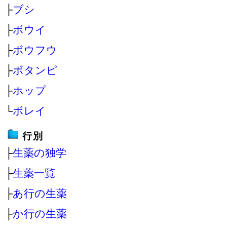
├
ブシ
├
ボウイ
├
ボウフウ
├
ボタンピ
├
ホップ
└
ボレイ
行別
├
生薬の独学
├
生薬一覧
├
あ行の生薬
├
か行の生薬