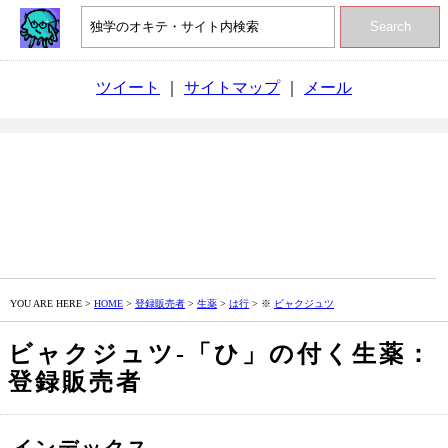
Search
ツイート
｜
サイトマップ
｜
メール
YOU ARE HERE >
HOME
>
登録販売者
>
生薬
>
は行
> ※
ビャクジュツ
ビャクジュツ‐「ひ」の付く生薬：
登録販売者