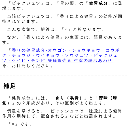
「ビャクジュツ」は、「胃の薬」の「
健胃成分
」に登
場します。
当該ビャクジュツは、「
香りによる健胃
」の効能が期
待されています。
こんな次第で、解答は、「○」と相なります。
なお、「香りによる健胃」の生薬には、語呂がありま
す。
「
香りの健胃成分‐オウゴン・ショウキョウ・コウボ
ク・チョウジ・ウイキョウ・ソウジュツ・ビャクジュ
ツ・ケイヒ・チンピ-登録販売者 生薬の語呂あわせ
」
を、お目汚しください。
補足
「健胃成分」には、「
香り（嗅覚）
」と「
苦味（味
覚）
」の２系統があり、その区別がよく出ます。
例題を挙げると、「ビャクジュツは、
味覚
による健胃
作用を期待して、配合される」などと出題されます。
「×」です。