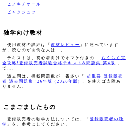
ヒノキチオール
ビャクジュツ
独学向け教材
使用教材の詳細は「
教材レビュー
」に述べています
が、読むのが面倒な人は…、
テキストは、初心者向けでオマケ付きの「
らくらく完
全攻略!登録販売者試験合格テキスト&問題集 第4版
」
で…、
過去問は、掲載問題数が一番多い「
超重要!登録販売
者 過去問題集 '26年版 (2026年版)
」を使えば支障あ
りません。
こまごましたもの
登録販売者の独学方法については、「
登録販売者の独
学
」を、参考にしてください。