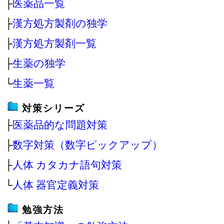
├
医薬品一覧
├
漢方処方製剤の独学
├
漢方処方製剤一覧
├
生薬の独学
└
生薬一覧
対策シリーズ
├
医薬品的な問題対策
├
数字対策（数字ピックアップ）
├
人体 カタカナ語句対策
└
人体 器官定義対策
勉強方法