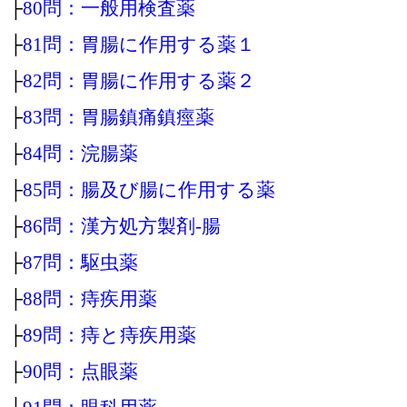
├
80問：一般用検査薬
├
81問：胃腸に作用する薬１
├
82問：胃腸に作用する薬２
├
83問：胃腸鎮痛鎮痙薬
├
84問：浣腸薬
├
85問：腸及び腸に作用する薬
├
86問：漢方処方製剤‐腸
├
87問：駆虫薬
├
88問：痔疾用薬
├
89問：痔と痔疾用薬
├
90問：点眼薬