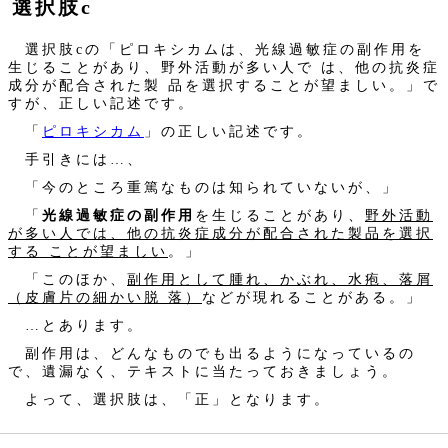
選択肢c
選択肢cの「ピロキシカムは、光線過敏症の副作用を
生じることがあり、野外活動が多い人で は、他の抗炎症
成分が配合された製 品を選択することが望ましい。」で
すが、正しい記述です。
「
ピロキシカム
」の正しい記述です。
手引きには…、
「今のところ重篤なものは知られていないが、」
「
光線過敏症の副作用
を生じることがあり、
野外活動
が多い人では、他の抗炎症成分が配合された製品を選択
する ことが望ましい
。」
「このほか、
副作用として腫れ、かぶれ、水疱、落屑
（皮膚片の細かい脱 落）
などが現れることがある。」
…とあります。
副作用は、どんなものでも出るようになっているの
で、遺漏なく、テキストに当たっておきましょう。
よって、選択肢は、「正」となります。