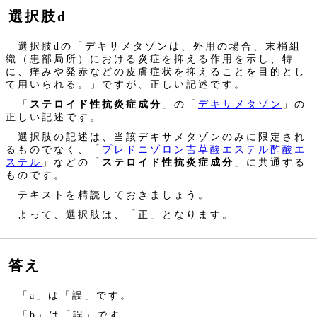
選択肢d
選択肢dの「デキサメタゾンは、外用の場合、末梢組
織（患部局所）における炎症を抑える作用を示し、特
に、痒みや発赤などの皮膚症状を抑えることを目的とし
て用いられる。」ですが、正しい記述です。
「
ステロイド性抗炎症成分
」の「
デキサメタゾン
」の
正しい記述です。
選択肢の記述は、当該デキサメタゾンのみに限定され
るものでなく、「
プレドニゾロン吉草酸エステル酢酸エ
ステル
」などの「
ステロイド性抗炎症成分
」に共通する
ものです。
テキストを精読しておきましょう。
よって、選択肢は、「正」となります。
答え
「a」は「誤」です。
「b」は「誤」です。