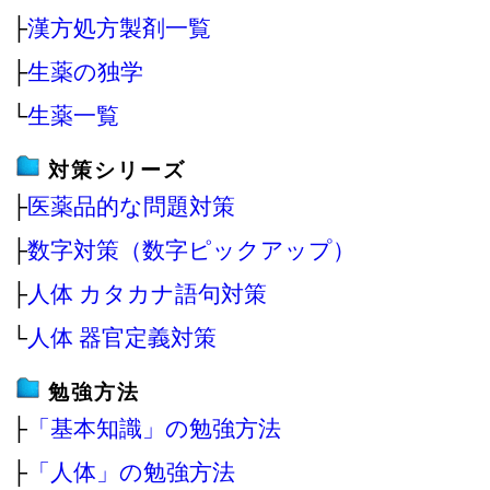
├
漢方処方製剤一覧
├
生薬の独学
└
生薬一覧
対策シリーズ
├
医薬品的な問題対策
├
数字対策（数字ピックアップ）
├
人体 カタカナ語句対策
└
人体 器官定義対策
勉強方法
├
「基本知識」の勉強方法
├
「人体」の勉強方法