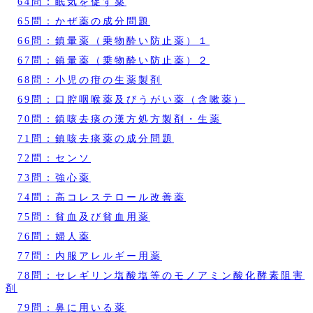
64問：眠気を促す薬
65問：かぜ薬の成分問題
66問：鎮暈薬（乗物酔い防止薬）１
67問：鎮暈薬（乗物酔い防止薬）２
68問：小児の疳の生薬製剤
69問：口腔咽喉薬及びうがい薬（含嗽薬）
70問：鎮咳去痰の漢方処方製剤・生薬
71問：鎮咳去痰薬の成分問題
72問：センソ
73問：強心薬
74問：高コレステロール改善薬
75問：貧血及び貧血用薬
76問：婦人薬
77問：内服アレルギー用薬
78問：セレギリン塩酸塩等のモノアミン酸化酵素阻害
剤
79問：鼻に用いる薬