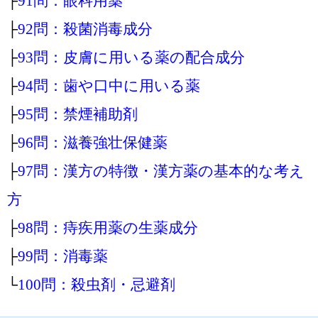
├
91問：眼科用薬
├
92問：殺菌消毒成分
├
93問：皮膚に用いる薬の配合成分
├
94問：歯や口中に用いる薬
├
95問：禁煙補助剤
├
96問：滋養強壮保健薬
├
97問：漢方の特徴・漢方薬の基本的な考え
方
├
98問：痔疾用薬の生薬成分
├
99問：消毒薬
└
100問：殺虫剤・忌避剤