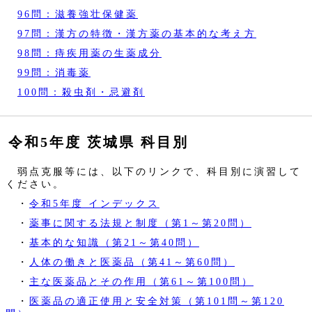
96問：滋養強壮保健薬
97問：漢方の特徴・漢方薬の基本的な考え方
98問：痔疾用薬の生薬成分
99問：消毒薬
100問：殺虫剤・忌避剤
令和5年度 茨城県 科目別
弱点克服等には、以下のリンクで、科目別に演習して
ください。
・
令和5年度 インデックス
・
薬事に関する法規と制度（第1～第20問）
・
基本的な知識（第21～第40問）
・
人体の働きと医薬品（第41～第60問）
・
主な医薬品とその作用（第61～第100問）
・
医薬品の適正使用と安全対策（第101問～第120