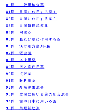
80問：一般用検査薬
81問：胃腸に作用する薬１
82問：胃腸に作用する薬２
83問：胃腸鎮痛鎮痙薬
84問：浣腸薬
85問：腸及び腸に作用する薬
86問：漢方処方製剤‐腸
87問：駆虫薬
88問：痔疾用薬
89問：痔と痔疾用薬
90問：点眼薬
91問：眼科用薬
92問：殺菌消毒成分
93問：皮膚に用いる薬の配合成分
94問：歯や口中に用いる薬
95問：禁煙補助剤