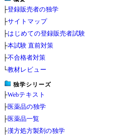
├
登録販売者の独学
├
サイトマップ
├
はじめての登録販売者試験
├
本試験 直前対策
├
不合格者対策
└
教材レビュー
独学シリーズ
├
Webテキスト
├
医薬品の独学
├
医薬品一覧
├
漢方処方製剤の独学