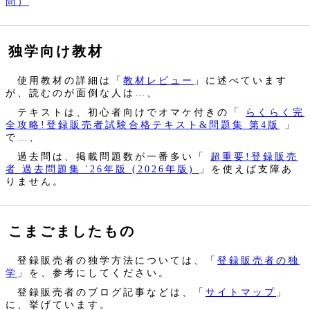
問）
独学向け教材
使用教材の詳細は「
教材レビュー
」に述べています
が、読むのが面倒な人は…、
テキストは、初心者向けでオマケ付きの「
らくらく完
全攻略!登録販売者試験合格テキスト&問題集 第4版
」
で…、
過去問は、掲載問題数が一番多い「
超重要!登録販売
者 過去問題集 '26年版 (2026年版)
」を使えば支障あ
りません。
こまごましたもの
登録販売者の独学方法については、「
登録販売者の独
学
」を、参考にしてください。
登録販売者のブログ記事などは、「
サイトマップ
」
に、挙げています。