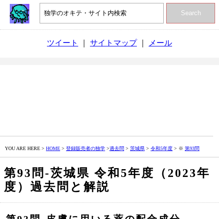
Search
ツイート
｜
サイトマップ
｜
メール
YOU ARE HERE >
HOME
>
登録販売者の独学
>
過去問
>
茨城県
>
令和5年度
> ※
第93問
第93問‐茨城県 令和5年度（2023年
度）過去問と解説