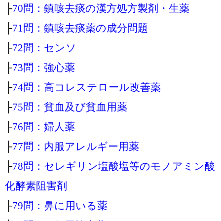
├
70問：鎮咳去痰の漢方処方製剤・生薬
├
71問：鎮咳去痰薬の成分問題
├
72問：センソ
├
73問：強心薬
├
74問：高コレステロール改善薬
├
75問：貧血及び貧血用薬
├
76問：婦人薬
├
77問：内服アレルギー用薬
├
78問：セレギリン塩酸塩等のモノアミン酸
化酵素阻害剤
├
79問：鼻に用いる薬