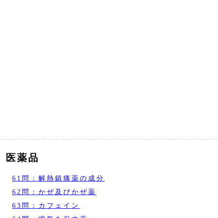
医薬品
61問：解熱鎮痛薬の成分
62問：かぜ及びかぜ薬
63問：カフェイン