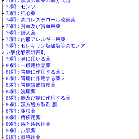
├
71問：鎮咳去痰薬の成分問題
├
72問：センソ
├
73問：強心薬
├
74問：高コレステロール改善薬
├
75問：貧血及び貧血用薬
├
76問：婦人薬
├
77問：内服アレルギー用薬
├
78問：セレギリン塩酸塩等のモノア
ミン酸化酵素阻害剤
├
79問：鼻に用いる薬
├
80問：一般用検査薬
├
81問：胃腸に作用する薬１
├
82問：胃腸に作用する薬２
├
83問：胃腸鎮痛鎮痙薬
├
84問：浣腸薬
├
85問：腸及び腸に作用する薬
├
86問：漢方処方製剤‐腸
├
87問：駆虫薬
├
88問：痔疾用薬
├
89問：痔と痔疾用薬
├
90問：点眼薬
├
91問：眼科用薬