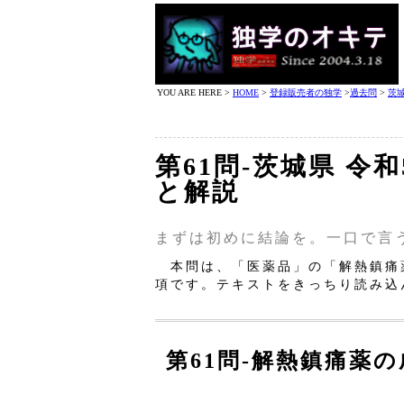
YOU ARE HERE >
HOME
>
登録販売者の独学
>
過去問
>
茨
第61問‐茨城県 令
と解説
まずは初めに結論を。一口で言
本問は、「医薬品」の「解熱鎮痛
項です。テキストをきっちり読み込
第61問‐解熱鎮痛薬の