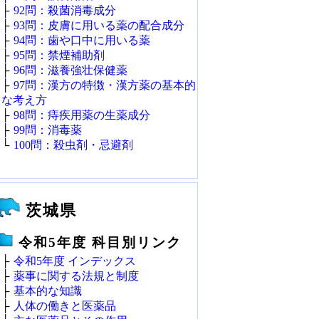
├
92問：殺菌消毒成分
├
93問：皮膚に用いる薬の配合成分
├
94問：歯や口中に用いる薬
├
95問：禁煙補助剤
├
96問：滋養強壮保健薬
├
97問：漢方の特徴・漢方薬の基本的
な考え方
├
98問：痔疾用薬の生薬成分
├
99問：消毒薬
└
100問：殺虫剤・忌避剤
茨城県
令和5年度 科目別リンク
├
令和5年度 インデックス
├
薬事に関する法規と制度
├
基本的な知識
├
人体の働きと医薬品