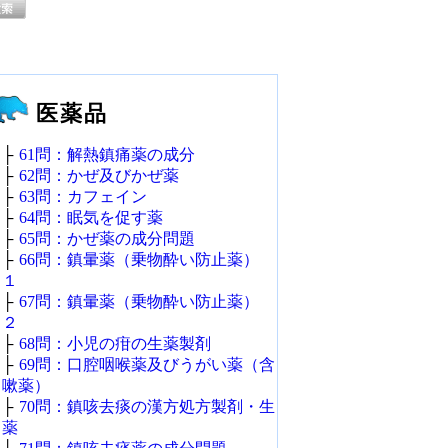
医薬品
├
61問：解熱鎮痛薬の成分
├
62問：かぜ及びかぜ薬
├
63問：カフェイン
├
64問：眠気を促す薬
├
65問：かぜ薬の成分問題
├
66問：鎮暈薬（乗物酔い防止薬）
１
├
67問：鎮暈薬（乗物酔い防止薬）
２
├
68問：小児の疳の生薬製剤
├
69問：口腔咽喉薬及びうがい薬（含
嗽薬）
├
70問：鎮咳去痰の漢方処方製剤・生
薬