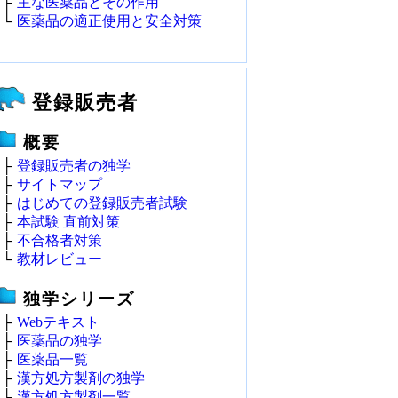
├
主な医薬品とその作用
└
医薬品の適正使用と安全対策
登録販売者
概要
├
登録販売者の独学
├
サイトマップ
├
はじめての登録販売者試験
├
本試験 直前対策
├
不合格者対策
└
教材レビュー
独学シリーズ
├
Webテキスト
├
医薬品の独学
├
医薬品一覧
├
漢方処方製剤の独学
├
漢方処方製剤一覧