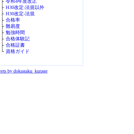
├
令和4年度改正
├
H30改定‐法規以外
├
H30改定‐法規
├
合格率
├
難易度
├
勉強時間
├
合格体験記
├
合格証書
└
資格ガイド
ets by dokugaku_kurage