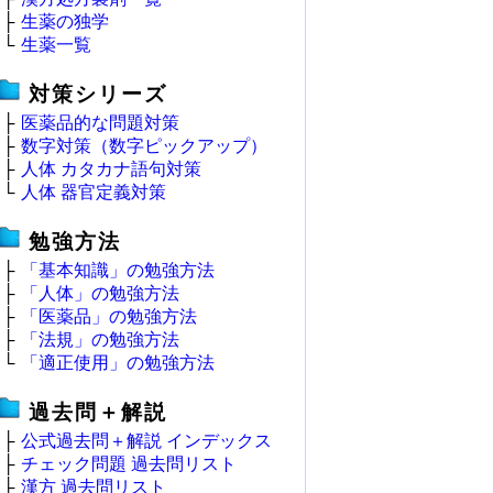
├
生薬の独学
└
生薬一覧
対策シリーズ
├
医薬品的な問題対策
├
数字対策（数字ピックアップ）
├
人体 カタカナ語句対策
└
人体 器官定義対策
勉強方法
├
「基本知識」の勉強方法
├
「人体」の勉強方法
├
「医薬品」の勉強方法
├
「法規」の勉強方法
└
「適正使用」の勉強方法
過去問＋解説
├
公式過去問＋解説 インデックス
├
チェック問題 過去問リスト
├
漢方 過去問リスト