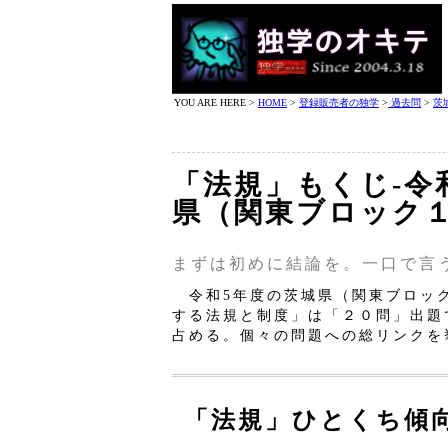
YOU ARE HERE >
HOME
>
登録販売者の独学
>
過去問
>
茨
「法規」もくじ‐令和
県（関東ブロック
まずは初めに結論を。一口で言
令和5年度の茨城県（関東ブロッ
する法規と制度」は「２０問」出題
占める。個々の問題への総リンクを
「法規」ひとくち傾