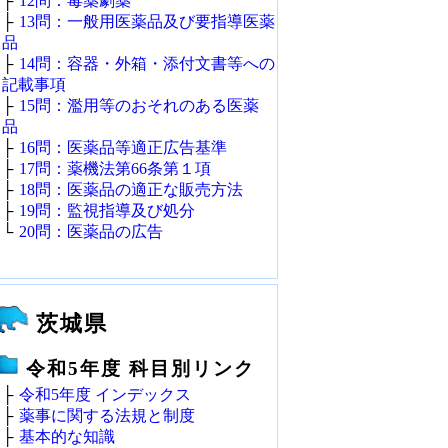
├
12問：毒薬劇薬
├
13問：一般用医薬品及び要指導医薬
品
├
14問：容器・外箱・添付文書等への
記載事項
├
15問：濫用等のおそれのある医薬
品
├
16問：医薬品等適正広告基準
├
17問：薬機法第66条第１項
├
18問：医薬品の適正な販売方法
├
19問：監視指導及び処分
└
20問：医薬品の広告
茨城県
令和5年度 科目別リンク
├
令和5年度 インデックス
├
薬事に関する法規と制度
├
基本的な知識