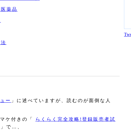
る医薬品
準
Twe
方法
ュー
」に述べていますが、読むのが面倒な人
マケ付きの「
らくらく完全攻略!登録販売者試
」で…、