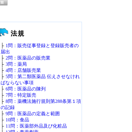
法規
├
1問：販売従事登録と登録販売者の
届出
├
2問：医薬品の販売業
├
3問：薬局
├
4問：店舗販売業
├
5問：第二類医薬品 伝えさせなけれ
ばならない事項
├
6問：医薬品の陳列
├
7問：特定販売
├
8問：薬機法施行規則第288条第１項
の記録
├
9問：医薬品の定義と範囲
├
10問：食品
├
11問：医薬部外品及び化粧品