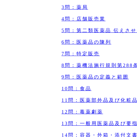
3問：薬局
4問：店舗販売業
5問：第二類医薬品 伝えさ
6問：医薬品の陳列
7問：特定販売
8問：薬機法施行規則第288
9問：医薬品の定義と範囲
10問：食品
11問：医薬部外品及び化粧
12問：毒薬劇薬
13問：一般用医薬品及び要
14問：容器・外箱・添付文