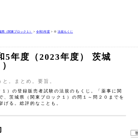
城県（関東ブロック１）
>
令和5年度
> ※
法規もくじ
5年度（2023年度） 茨城
１）
うと。まとめ。要旨。
ク１）の登録販売者試験の法規のもくじ。「薬事に関
で、茨城県（関東ブロック１）の問１～問２０までを
挙げる。総評的なことも。
向