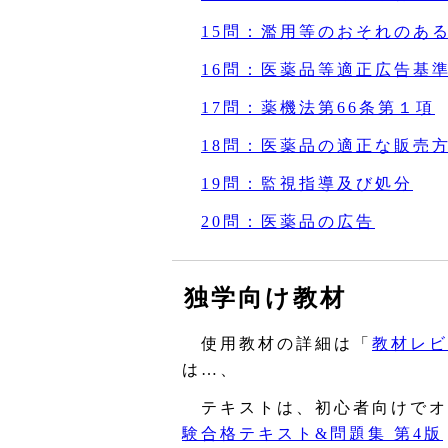
15問：濫用等のおそれのあ
16問：医薬品等適正広告基
17問：薬機法第66条第１項
18問：医薬品の適正な販売
19問：監視指導及び処分
20問：医薬品の広告
独学向け教材
使用教材の詳細は「
教材レビ
は…、
テキストは、初心者向けでオ
験合格テキスト&問題集 第4版