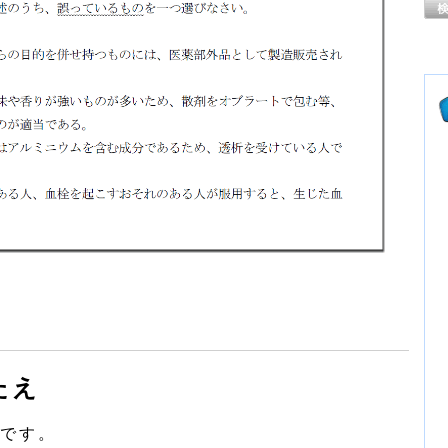
たえ
です。