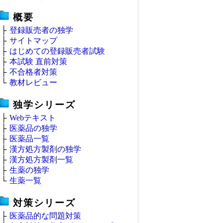
概要
├
登録販売者の独学
├
サイトマップ
├
はじめての登録販売者試験
├
本試験 直前対策
├
不合格者対策
└
教材レビュー
独学シリーズ
├
Webテキスト
├
医薬品の独学
├
医薬品一覧
├
漢方処方製剤の独学
├
漢方処方製剤一覧
├
生薬の独学
└
生薬一覧
対策シリーズ
├
医薬品的な問題対策