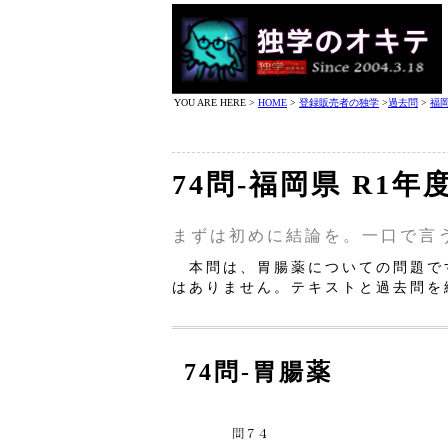
YOU ARE HERE >
HOME
>
登録販売者の独学
>
過去問
>
福
74問‐福岡県 R1
まずは初めに結論を。一口で言
本問は、胃腸薬についての問題で
はありません。テキストと過去問を
74問‐胃腸薬