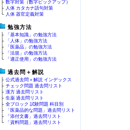
├
数字対策（数字ピックアップ）
├
人体 カタカナ語句対策
└
人体 器官定義対策
勉強方法
├
「基本知識」の勉強方法
├
「人体」の勉強方法
├
「医薬品」の勉強方法
├
「法規」の勉強方法
└
「適正使用」の勉強方法
過去問＋解説
├
公式過去問＋解説 インデックス
├
チェック問題 過去問リスト
├
漢方 過去問リスト
├
生薬 過去問リスト
├
全ブロック 試験問題 科目別
├
「医薬品的な問題」過去問リスト
├
「添付文書」過去問リスト
└
「資料問題」過去問リスト