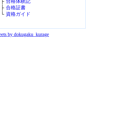
├
合格体験記
├
合格証書
└
資格ガイド
ets by dokugaku_kurage