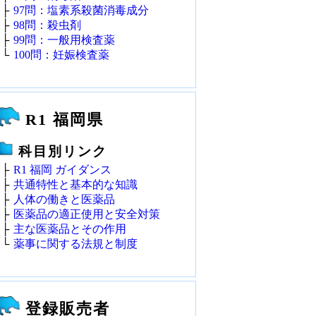
├
97問：塩素系殺菌消毒成分
├
98問：殺虫剤
├
99問：一般用検査薬
└
100問：妊娠検査薬
R1 福岡県
科目別リンク
├
R1 福岡 ガイダンス
├
共通特性と基本的な知識
├
人体の働きと医薬品
├
医薬品の適正使用と安全対策
├
主な医薬品とその作用
└
薬事に関する法規と制度
登録販売者