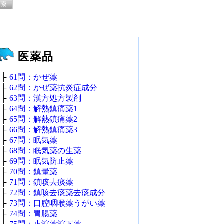
医薬品
├
61問：かぜ薬
├
62問：かぜ薬抗炎症成分
├
63問：漢方処方製剤
├
64問：解熱鎮痛薬1
├
65問：解熱鎮痛薬2
├
66問：解熱鎮痛薬3
├
67問：眠気薬
├
68問：眠気薬の生薬
├
69問：眠気防止薬
├
70問：鎮暈薬
├
71問：鎮咳去痰薬
├
72問：鎮咳去痰薬去痰成分
├
73問：口腔咽喉薬うがい薬
├
74問：胃腸薬