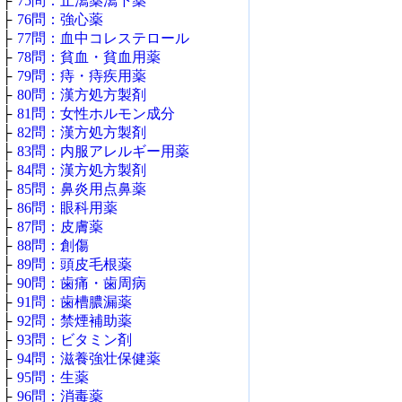
├
75問：止瀉薬瀉下薬
├
76問：強心薬
├
77問：血中コレステロール
├
78問：貧血・貧血用薬
├
79問：痔・痔疾用薬
├
80問：漢方処方製剤
├
81問：女性ホルモン成分
├
82問：漢方処方製剤
├
83問：内服アレルギー用薬
├
84問：漢方処方製剤
├
85問：鼻炎用点鼻薬
├
86問：眼科用薬
├
87問：皮膚薬
├
88問：創傷
├
89問：頭皮毛根薬
├
90問：歯痛・歯周病
├
91問：歯槽膿漏薬
├
92問：禁煙補助薬
├
93問：ビタミン剤
├
94問：滋養強壮保健薬
├
95問：生薬
├
96問：消毒薬