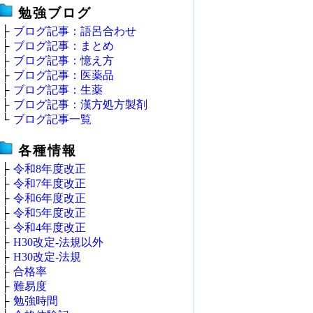
勉強ブログ
├
ブログ記事：語呂合わせ
├
ブログ記事：まとめ
├
ブログ記事：憶え方
├
ブログ記事：医薬品
├
ブログ記事：生薬
├
ブログ記事：漢方処方製剤
└
ブログ記事一覧
各種情報
├
令和8年度改正
├
令和7年度改正
├
令和6年度改正
├
令和5年度改正
├
令和4年度改正
├
H30改定‐法規以外
├
H30改定‐法規
├
合格率
├
難易度
├
勉強時間