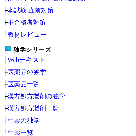
├
本試験 直前対策
├
不合格者対策
└
教材レビュー
独学シリーズ
├
Webテキスト
├
医薬品の独学
├
医薬品一覧
├
漢方処方製剤の独学
├
漢方処方製剤一覧
├
生薬の独学
└
生薬一覧