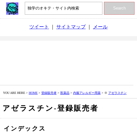
Search
ツイート
｜
サイトマップ
｜
メール
YOU ARE HERE >
HOME
>
登録販売者
>
医薬品
>
内服アレルギー用薬
> ※
アゼラスチン
アゼラスチン‐登録販売者
インデックス