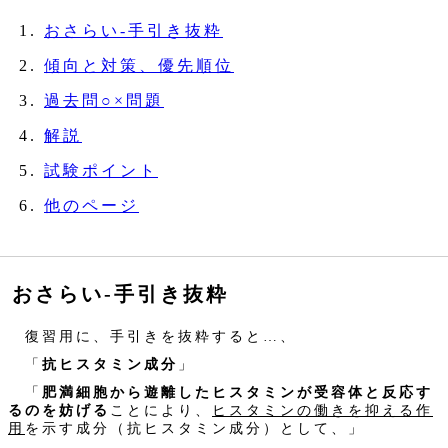
おさらい‐手引き抜粋
傾向と対策、優先順位
過去問○×問題
解説
試験ポイント
他のページ
おさらい‐手引き抜粋
復習用に、手引きを抜粋すると…、
「
抗ヒスタミン成分
」
「
肥満細胞から遊離したヒスタミンが受容体と反応す
るのを妨げる
ことにより、
ヒスタミンの働きを抑える作
用
を示す成分（抗ヒスタミン成分）として、」