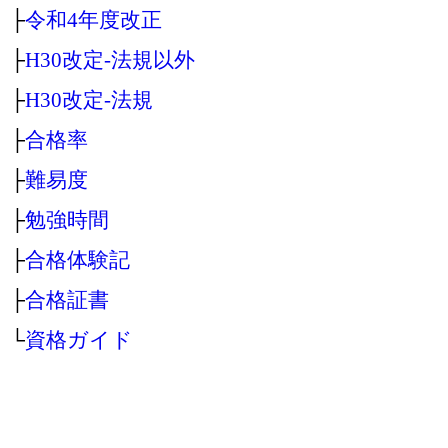
├
令和4年度改正
├
H30改定‐法規以外
├
H30改定‐法規
├
合格率
├
難易度
├
勉強時間
├
合格体験記
├
合格証書
└
資格ガイド