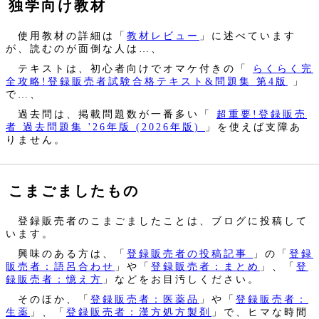
独学向け教材
使用教材の詳細は「
教材レビュー
」に述べています
が、読むのが面倒な人は…、
テキストは、初心者向けでオマケ付きの「
らくらく完
全攻略!登録販売者試験合格テキスト&問題集 第4版
」
で…、
過去問は、掲載問題数が一番多い「
超重要!登録販売
者 過去問題集 '26年版 (2026年版)
」を使えば支障あ
りません。
こまごましたもの
登録販売者のこまごましたことは、ブログに投稿して
います。
興味のある方は、「
登録販売者の投稿記事
」の「
登録
販売者：語呂合わせ
」や「
登録販売者：まとめ
」、「
登
録販売者：憶え方
」などをお目汚しください。
そのほか、「
登録販売者：医薬品
」や「
登録販売者：
生薬
」、「
登録販売者：漢方処方製剤
」で、ヒマな時間