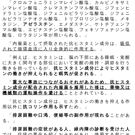
「クロルフェニラミンマレイン酸塩、カルビノキサミ
ンマレイン酸塩、クレマスチンフマル酸塩、ジフェンヒ
ドラミン塩酸塩、ジフェニルピラリン塩酸塩、ジフェニ
ルピラリンテオクル酸塩、トリプロリジン塩酸塩、メキ
タジン、
アゼラスチン
、エメダスチン、ケトチフェンフ
マル酸塩、エピナスチン塩酸塩、フェキソフェナジン塩
酸塩、ロラタジン等が用いられる。」
「内服薬として摂取された抗ヒスタミン成分は、
吸収
されて循環血流に入り全身的に作用する
。」
「例えば、ヒスタミンは、脳の下部にある睡眠・覚醒
に大きく関与する部位において覚醒の維持・調節を行う
働きを担っているが、
抗ヒスタミン成分によりヒスタミ
ンの働きが抑えられると眠気が促される
。」
「
重大な事故につながるおそれがあるため、抗ヒスタ
ミン成分が配合された内服薬を服用した後は、乗物又は
機械類の運転操作を避ける
こととされている。」
「抗ヒスタミン成分は、ヒスタミンの働きを抑える作
用以外に
抗コリン作用も示す
ため、」
「
排尿困難や口渇、便秘等の副作用が現れる
ことがあ
る。」
「
排尿困難の症状がある人、緑内障の診断を受けた人
では、症状の悪化を招くおそれがあり、使用する前にそ