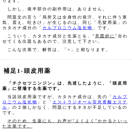
ります。
しかし、後半部分の副作用は、ありません。
問題文の言う「局所又は全身性の発汗、それに伴う寒
気、震え、吐きけ」が生じるのは、同じ「毛髪用薬」の
カタカナ成分の「
カルプロニウム塩化物
」です。
こういう、カタカナ成分と生薬とを、“
意図的に
”合わ
せてくる出題もあるので、注意して下さい。
こんな次第で、解答は、「×」と相なります。
補足1‐頭皮用薬
「チクセツニンジン」は、先述したように、「頭皮用
薬」に登場する生薬です。
当該頭皮用薬ですが、カタカナ成分は、先の「
カルプ
ロニウム塩化物
」と「
エストラジオール安息香酸エステ
ル
」の２個しかなく、問題にするネタが不足しているの
です。
そのため、生薬にも、お声が“よくよく”かかるといっ
た次第です。