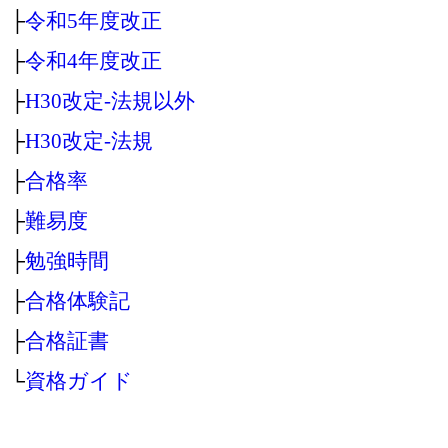
├
令和5年度改正
├
令和4年度改正
├
H30改定‐法規以外
├
H30改定‐法規
├
合格率
├
難易度
├
勉強時間
├
合格体験記
├
合格証書
└
資格ガイド