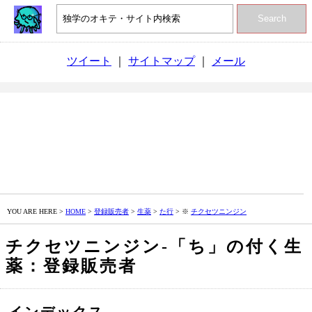
Search
ツイート
｜
サイトマップ
｜
メール
YOU ARE HERE >
HOME
>
登録販売者
>
生薬
>
た行
> ※
チクセツニンジン
チクセツニンジン‐「ち」の付く生
薬：登録販売者