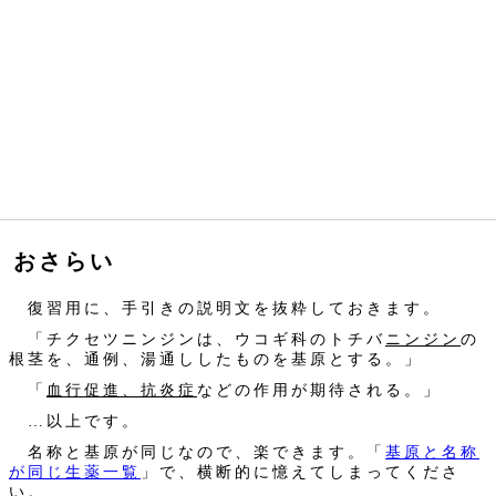
おさらい
復習用に、手引きの説明文を抜粋しておきます。
「チクセツニンジンは、ウコギ科のトチバ
ニンジン
の
根茎を、通例、湯通ししたものを基原とする。」
「
血行促進、抗炎症
などの作用が期待される。」
…以上です。
名称と基原が同じなので、楽できます。「
基原と名称
が同じ生薬一覧
」で、横断的に憶えてしまってくださ
い。