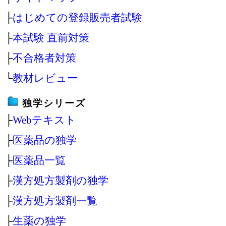
├
はじめての登録販売者試験
├
本試験 直前対策
├
不合格者対策
└
教材レビュー
独学シリーズ
├
Webテキスト
├
医薬品の独学
├
医薬品一覧
├
漢方処方製剤の独学
├
漢方処方製剤一覧
├
生薬の独学