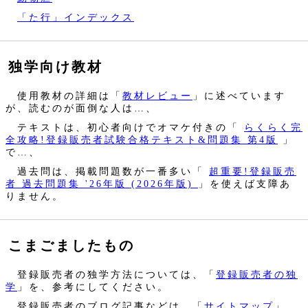
「た行」インデックス
独学向け教材
使用教材の詳細は「
教材レビュー
」に述べています
が、読むのが面倒な人は…、
テキストは、初心者向けでオマケ付きの「
らくらく完
全攻略!登録販売者試験合格テキスト&問題集 第4版
」
で…、
過去問は、掲載問題数が一番多い「
超重要!登録販売
者 過去問題集 '26年版 (2026年版)
」を使えば支障あ
りません。
こまごましたもの
登録販売者の独学方法については、「
登録販売者の独
学
」を、参考にしてください。
登録販売者のブログ記事などは、「
サイトマップ
」