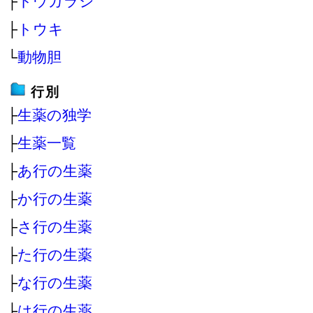
├
トウガラシ
├
トウキ
└
動物胆
行別
├
生薬の独学
├
生薬一覧
├
あ行の生薬
├
か行の生薬
├
さ行の生薬
├
た行の生薬
├
な行の生薬
├
は行の生薬