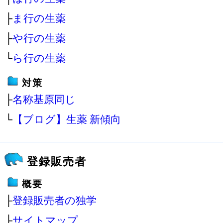
├
ま行の生薬
├
や行の生薬
└
ら行の生薬
対策
├
名称基原同じ
└
【ブログ】生薬 新傾向
登録販売者
概要
├
登録販売者の独学
├
サイトマップ