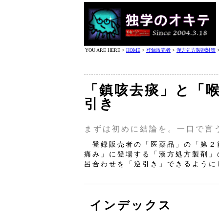
YOU ARE HERE >
HOME
>
登録販売者
>
漢方処方製剤対策
「鎮咳去痰」と「喉
引き
まずは初めに結論を。一口で言
登録販売者の「医薬品」の「第２節
痛み」に登場する「漢方処方製剤」
呂合わせを「逆引き」できるように
インデックス