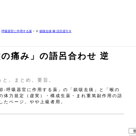
>
呼吸器官に作用する薬
> ※
鎮咳去痰 喉 語呂逆引き
の痛み」の語呂合わせ 逆
うと。まとめ。要旨。
‐呼吸器官に作用する薬」の「鎮咳去痰」と「喉の
の体力規定（虚実）・構成生薬・まれ重篤副作用の語
したページ。やや上級者用。