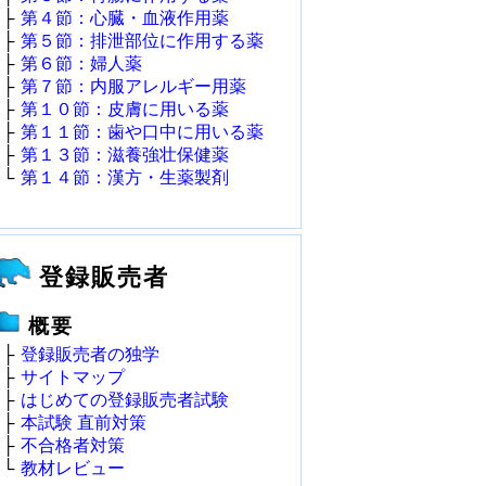
├
第４節：心臓・血液作用薬
├
第５節：排泄部位に作用する薬
├
第６節：婦人薬
├
第７節：内服アレルギー用薬
├
第１０節：皮膚に用いる薬
├
第１１節：歯や口中に用いる薬
├
第１３節：滋養強壮保健薬
└
第１４節：漢方・生薬製剤
登録販売者
概要
├
登録販売者の独学
├
サイトマップ
├
はじめての登録販売者試験
├
本試験 直前対策
├
不合格者対策
└
教材レビュー