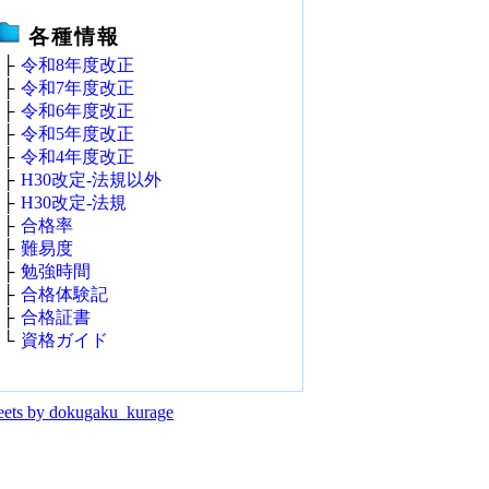
各種情報
├
令和8年度改正
├
令和7年度改正
├
令和6年度改正
├
令和5年度改正
├
令和4年度改正
├
H30改定‐法規以外
├
H30改定‐法規
├
合格率
├
難易度
├
勉強時間
├
合格体験記
├
合格証書
└
資格ガイド
ets by dokugaku_kurage