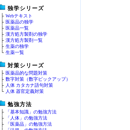
独学シリーズ
├
Webテキスト
├
医薬品の独学
├
医薬品一覧
├
漢方処方製剤の独学
├
漢方処方製剤一覧
├
生薬の独学
└
生薬一覧
対策シリーズ
├
医薬品的な問題対策
├
数字対策（数字ピックアップ）
├
人体 カタカナ語句対策
└
人体 器官定義対策
勉強方法
├
「基本知識」の勉強方法
├
「人体」の勉強方法
├
「医薬品」の勉強方法