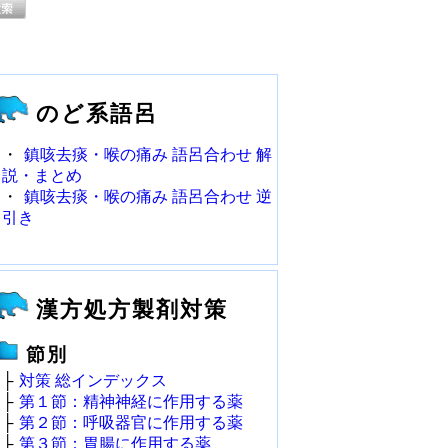
のど系語呂
・
鎮咳去痰・喉の痛み 語呂合わせ 解
説・まとめ
・
鎮咳去痰・喉の痛み 語呂合わせ 逆
引き
漢方処方製剤対策
節別
├
対策 総インデックス
├
第１節：精神神経に作用する薬
├
第２節：呼吸器官に作用する薬
├
第３節：胃腸に作用する薬