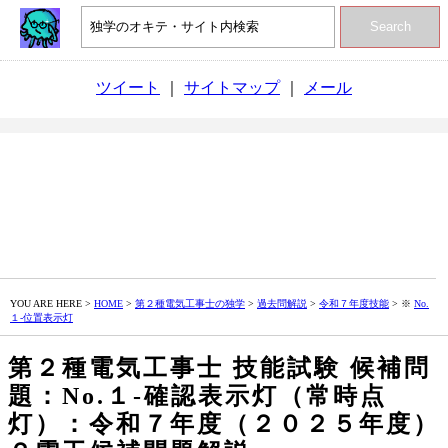
Search
ツイート
｜
サイトマップ
｜
メール
YOU ARE HERE >
HOME
>
第２種電気工事士の独学
>
過去問解説
>
令和７年度技能
> ※
No.
１‐位置表示灯
第２種電気工事士 技能試験 候補問
題：No.１‐確認表示灯（常時点
灯）：令和７年度（２０２５年度）