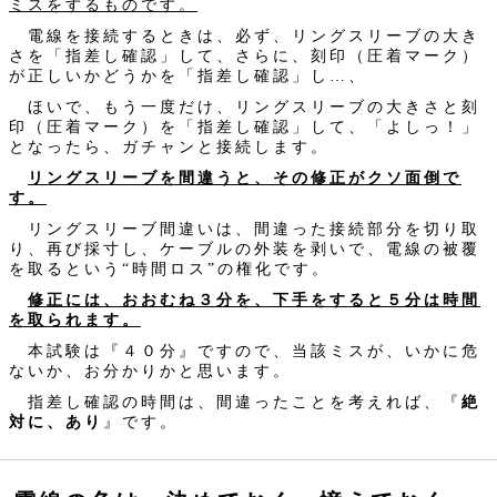
ミスをするものです。
電線を接続するときは、必ず、リングスリーブの大き
さを「指差し確認」して、さらに、刻印（圧着マーク）
が正しいかどうかを「指差し確認」し…、
ほいで、もう一度だけ、リングスリーブの大きさと刻
印（圧着マーク）を「指差し確認」して、「よしっ！」
となったら、ガチャンと接続します。
リングスリーブを間違うと、その修正がクソ面倒で
す。
リングスリーブ間違いは、間違った接続部分を切り取
り、再び採寸し、ケーブルの外装を剥いで、電線の被覆
を取るという“時間ロス”の権化です。
修正には、おおむね３分を、下手をすると５分は時間
を取られます。
本試験は『４０分』ですので、当該ミスが、いかに危
ないか、お分かりかと思います。
指差し確認の時間は、間違ったことを考えれば、『
絶
対に、あり
』です。