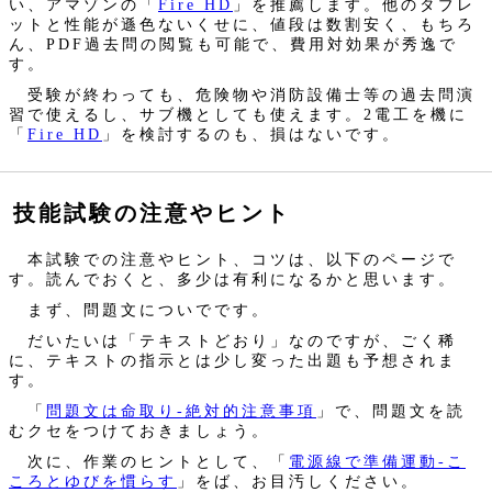
い、アマゾンの「
Fire HD
」を推薦します。他のタブレ
ットと性能が遜色ないくせに、値段は数割安く、もちろ
ん、PDF過去問の閲覧も可能で、費用対効果が秀逸で
す。
受験が終わっても、危険物や消防設備士等の過去問演
習で使えるし、サブ機としても使えます。2電工を機に
「
Fire HD
」を検討するのも、損はないです。
技能試験の注意やヒント
本試験での注意やヒント、コツは、以下のページで
す。読んでおくと、多少は有利になるかと思います。
まず、問題文についでです。
だいたいは「テキストどおり」なのですが、ごく稀
に、テキストの指示とは少し変った出題も予想されま
す。
「
問題文は命取り‐絶対的注意事項
」で、問題文を読
むクセをつけておきましょう。
次に、作業のヒントとして、「
電源線で準備運動‐こ
ころとゆびを慣らす
」をば、お目汚しください。