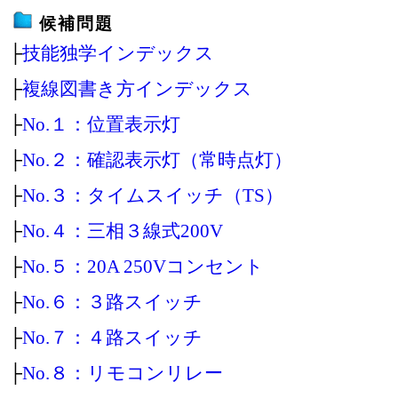
候補問題
├
技能独学インデックス
├
複線図書き方インデックス
├
No.１：位置表示灯
├
No.２：確認表示灯（常時点灯）
├
No.３：タイムスイッチ（TS）
├
No.４：三相３線式200V
├
No.５：20A 250Vコンセント
├
No.６：３路スイッチ
├
No.７：４路スイッチ
├
No.８：リモコンリレー