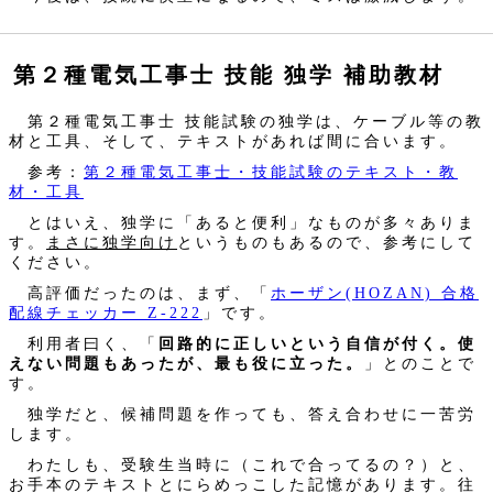
第２種電気工事士 技能 独学 補助教材
第２種電気工事士 技能試験の独学は、ケーブル等の教
材と工具、そして、テキストがあれば間に合います。
参考：
第２種電気工事士・技能試験のテキスト・教
材・工具
とはいえ、独学に「あると便利」なものが多々ありま
す。
まさに独学向け
というものもあるので、参考にして
ください。
高評価だったのは、まず、「
ホーザン(HOZAN) 合格
配線チェッカー Z-222
」です。
利用者曰く、「
回路的に正しいという自信が付く。使
えない問題もあったが、最も役に立った。
」とのことで
す。
独学だと、候補問題を作っても、答え合わせに一苦労
します。
わたしも、受験生当時に（これで合ってるの？）と、
お手本のテキストとにらめっこした記憶があります。往