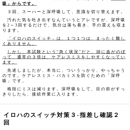
吸」からです。
３回、スーハーと深呼吸して、意識を切り替えます。
汚れた気を吐き出すなんていうとアレですが、深呼吸
を2～3回するだけで、気分は落ち着き、手の震えも収ま
ります。
「イロハのスイッチ」は、１つ１つは、まったく難し
くありません。
しかし、本試験という“急く状況”だと、頭に血がのぼ
って、通常の３倍は、ケアレスミスをしやすくなってい
ます。
先述しましたが、本当に、ついうっかり、やっちゃう
のです。ケアレスミス・バカミスを防ぐための「深呼
吸」です。
格段にミスは減ります。深呼吸をして、目の前がすっ
きりしたら、接続作業に入ります。
イロハのスイッチ対策３‐指差し確認２
回