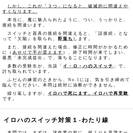
しかし、これが「３つ」になると、破滅的に間違えや
すくなります。
本当に、魔に魅入られたように、つい、うっかりと、
接続を間違います。
スイッチと器具の接続を間違えると、「誤接続」とな
って『欠陥』を取られ、
即落ち
します。
また、接続を間違えた場合、修正に時間がかかるため
に（
あせりで手が震えます
）、終了時間が来てしまい、
最悪「未完成提出」で、落ちることになります。
多数の受験生が、当該「
イ・ロ・ハのスイッチ
」で、
討ち取られています。
ふだんの練習のときから、No.1には、気を引き締めて
臨んでください。本問は絶対に油断ができません。
繰り返しますが、
イロハで死にます、イロハで再受験
です。
イロハのスイッチ対策１‐わたり線
本問では、まずは、諸作業の前に、何よりも意識すべ