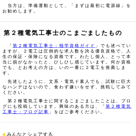
当方は、準備運動として、「まずは最初に電源線」を
お勧めします。
第２種電気工事士のこまごましたもの
「
第２種電気工事士：独学資格ガイド
」でも述べてい
ますが、２電工は圧倒的な求人数を誇る優良資格で、人
生の保証・保険になる資格です。わたし個人、とって本
当に損がなかったと、ひしひし感じています。何か資格
でも、とお考えの方は、いの一番に２電工を推薦しま
す。
先述したように、文系・電気ド素人でも、試験に巨大
なハンデはないので、食わず嫌いをせず、挑戦してみて
ください。
第２種電気工事士に関するこまごましたことは、ブロ
グにも投稿しています。興味のある方は、「
第２種電気
工事士：ブログ記事
」をばご参考ください。
★
みんなとシェアする