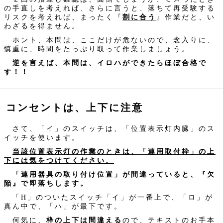
の手直しを考えれば、さらに言うと、落ちて再受験する
リスクを考えれば、まったく『
割に合う
』作業だと、い
わざるを得ません。
ホント、本問は、ここだけが危ないので、念入りに、
慎重に、時間をたっぷり取って作業しましょう。
逆を言えば、本問は、イロハができたらほぼ合格で
す！！
コンセントは、上下に注意
さて、「イ」のスイッチは、「位置表示灯内臓」のス
イッチを使います。
当該位置表示灯の作業のときは、「連用取付枠」の上
下には気をつけてください。
「連用器具の取り付け位置」が間違っていると、『欠
陥』で即落ちします。
「H」のついたスイッチ「イ」が一番上で、「ロ」が
真ん中で、「ハ」が最下です。
何気に、
枠の上下は間違える
ので、テキストのお手本