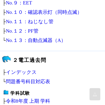
├
No.９：EET
├
No.１０：確認表示灯（同時点滅）
├
No.１１：ねじなし管
├
No.１２：PF管
└
No.１３：自動点滅器（A）
２電工過去問
├
インデックス
└
問題番号科目対応表
学科試験
△
├
令和8年度 上期 学科