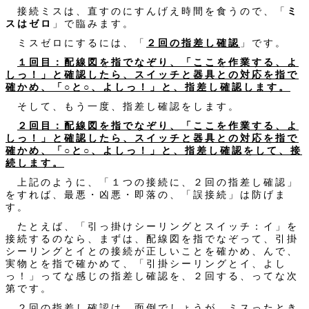
接続ミスは、直すのにすんげえ時間を食うので、「
ミ
スはゼロ
」で臨みます。
ミスゼロにするには、「
２回の指差し確認
」です。
１回目：配線図を指でなぞり、「ここを作業する、よ
しっ！」と確認したら、スイッチと器具との対応を指で
確かめ、「○と○、よしっ！」と、指差し確認します。
そして、もう一度、指差し確認をします。
２回目：配線図を指でなぞり、「ここを作業する、よ
しっ！」と確認したら、スイッチと器具との対応を指で
確かめ、「○と○、よしっ！」と、指差し確認をして、接
続します。
上記のように、「１つの接続に、２回の指差し確認」
をすれば、最悪・凶悪・即落の、「誤接続」は防げま
す。
たとえば、「引っ掛けシーリングとスイッチ：イ」を
接続するのなら、まずは、配線図を指でなぞって、引掛
シーリングとイとの接続が正しいことを確かめ、んで、
実物とを指で確かめて、「引掛シーリングとイ、よし
っ！」ってな感じの指差し確認を、２回する、ってな次
第です。
２回の指差し確認は、面倒でしょうが、ミスったとき