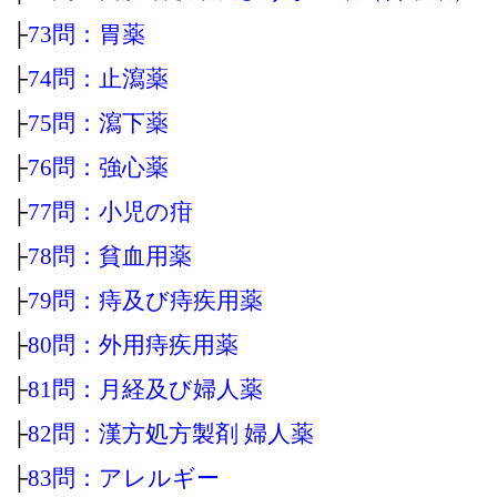
├
73問：胃薬
├
74問：止瀉薬
├
75問：瀉下薬
├
76問：強心薬
├
77問：小児の疳
├
78問：貧血用薬
├
79問：痔及び痔疾用薬
├
80問：外用痔疾用薬
├
81問：月経及び婦人薬
├
82問：漢方処方製剤 婦人薬
├
83問：アレルギー