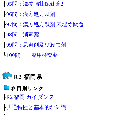
├
95問：滋養強壮保健薬2
├
96問：漢方処方製剤
├
97問：漢方処方製剤 穴埋め問題
├
98問：消毒薬
├
99問：忌避剤及び殺虫剤
└
100問：一般用検査薬
R2 福岡県
科目別リンク
├
R2 福岡 ガイダンス
├
共通特性と基本的な知識