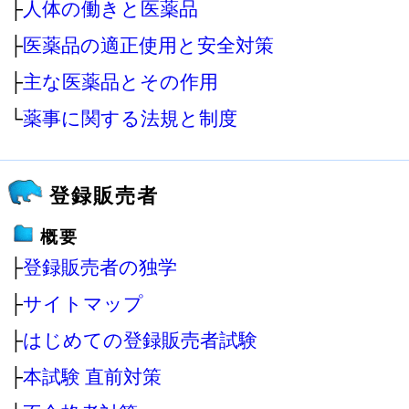
├
人体の働きと医薬品
├
医薬品の適正使用と安全対策
├
主な医薬品とその作用
└
薬事に関する法規と制度
登録販売者
概要
├
登録販売者の独学
├
サイトマップ
├
はじめての登録販売者試験
├
本試験 直前対策