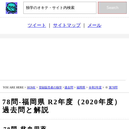
Search
ツイート
｜
サイトマップ
｜
メール
YOU ARE HERE >
HOME
>
登録販売者の独学
>
過去問
>
福岡県
>
令和2年度
> ※
第78問
78問‐福岡県 R2年度（2020年度）
過去問と解説