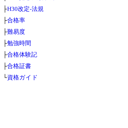
├
H30改定‐法規
├
合格率
├
難易度
├
勉強時間
├
合格体験記
├
合格証書
└
資格ガイド