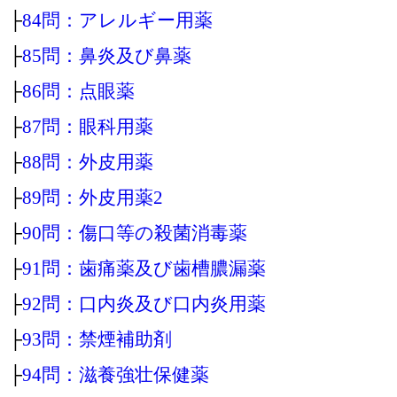
├
84問：アレルギー用薬
├
85問：鼻炎及び鼻薬
├
86問：点眼薬
├
87問：眼科用薬
├
88問：外皮用薬
├
89問：外皮用薬2
├
90問：傷口等の殺菌消毒薬
├
91問：歯痛薬及び歯槽膿漏薬
├
92問：口内炎及び口内炎用薬
├
93問：禁煙補助剤
├
94問：滋養強壮保健薬