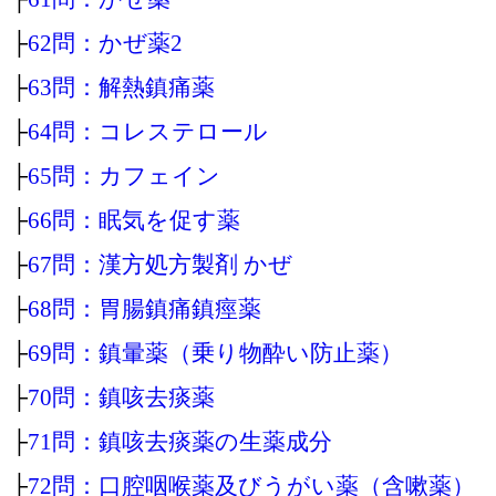
├
62問：かぜ薬2
├
63問：解熱鎮痛薬
├
64問：コレステロール
├
65問：カフェイン
├
66問：眠気を促す薬
├
67問：漢方処方製剤 かぜ
├
68問：胃腸鎮痛鎮痙薬
├
69問：鎮暈薬（乗り物酔い防止薬）
├
70問：鎮咳去痰薬
├
71問：鎮咳去痰薬の生薬成分
├
72問：口腔咽喉薬及びうがい薬（含嗽薬）