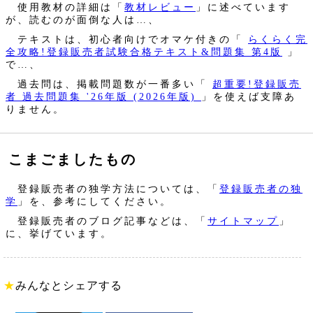
使用教材の詳細は「
教材レビュー
」に述べています
が、読むのが面倒な人は…、
テキストは、初心者向けでオマケ付きの「
らくらく完
全攻略!登録販売者試験合格テキスト&問題集 第4版
」
で…、
過去問は、掲載問題数が一番多い「
超重要!登録販売
者 過去問題集 '26年版 (2026年版)
」を使えば支障あ
りません。
こまごましたもの
登録販売者の独学方法については、「
登録販売者の独
学
」を、参考にしてください。
登録販売者のブログ記事などは、「
サイトマップ
」
に、挙げています。
★
みんなとシェアする