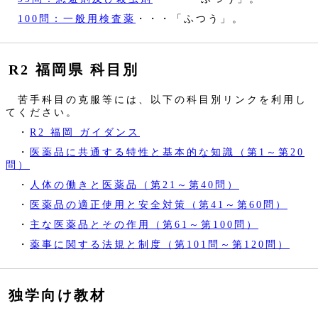
100問：一般用検査薬
・・・「ふつう」。
R2 福岡県 科目別
苦手科目の克服等には、以下の科目別リンクを利用し
てください。
・
R2 福岡 ガイダンス
・
医薬品に共通する特性と基本的な知識（第1～第20
問）
・
人体の働きと医薬品（第21～第40問）
・
医薬品の適正使用と安全対策（第41～第60問）
・
主な医薬品とその作用（第61～第100問）
・
薬事に関する法規と制度（第101問～第120問）
独学向け教材