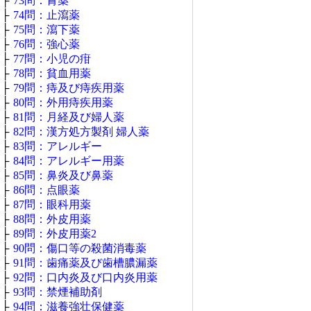
├
73問：胃薬
├
74問：止瀉薬
├
75問：瀉下薬
├
76問：強心薬
├
77問：小児の疳
├
78問：貧血用薬
├
79問：痔及び痔疾用薬
├
80問：外用痔疾用薬
├
81問：月経及び婦人薬
├
82問：漢方処方製剤 婦人薬
├
83問：アレルギー
├
84問：アレルギー用薬
├
85問：鼻炎及び鼻薬
├
86問：点眼薬
├
87問：眼科用薬
├
88問：外皮用薬
├
89問：外皮用薬2
├
90問：傷口等の殺菌消毒薬
├
91問：歯痛薬及び歯槽膿漏薬
├
92問：口内炎及び口内炎用薬
├
93問：禁煙補助剤
├
94問：滋養強壮保健薬