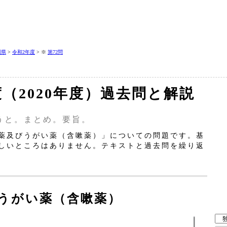
岡県
>
令和2年度
> ※
第72問
年度（2020年度）過去問と解説
うと。まとめ。要旨。
薬及びうがい薬（含嗽薬）」についての問題です。基
しいところはありません。テキストと過去問を繰り返
びうがい薬（含嗽薬）