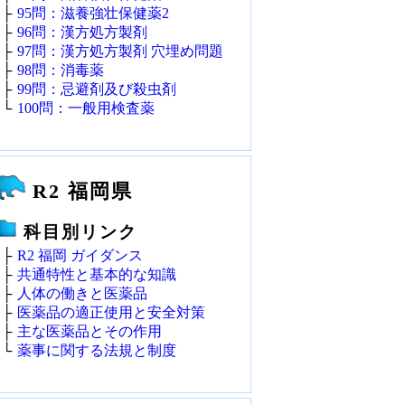
├
95問：滋養強壮保健薬2
├
96問：漢方処方製剤
├
97問：漢方処方製剤 穴埋め問題
├
98問：消毒薬
├
99問：忌避剤及び殺虫剤
└
100問：一般用検査薬
R2 福岡県
科目別リンク
├
R2 福岡 ガイダンス
├
共通特性と基本的な知識
├
人体の働きと医薬品
├
医薬品の適正使用と安全対策
├
主な医薬品とその作用
└
薬事に関する法規と制度