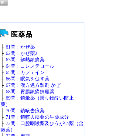
医薬品
├
61問：かぜ薬
├
62問：かぜ薬2
├
63問：解熱鎮痛薬
├
64問：コレステロール
├
65問：カフェイン
├
66問：眠気を促す薬
├
67問：漢方処方製剤 かぜ
├
68問：胃腸鎮痛鎮痙薬
├
69問：鎮暈薬（乗り物酔い防止
薬）
├
70問：鎮咳去痰薬
├
71問：鎮咳去痰薬の生薬成分
├
72問：口腔咽喉薬及びうがい薬（含
嗽薬）