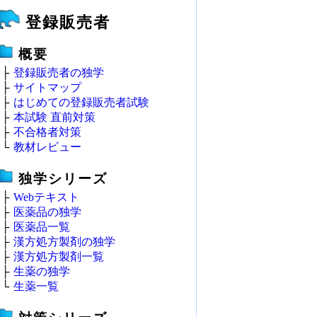
登録販売者
概要
├
登録販売者の独学
├
サイトマップ
├
はじめての登録販売者試験
├
本試験 直前対策
├
不合格者対策
└
教材レビュー
独学シリーズ
├
Webテキスト
├
医薬品の独学
├
医薬品一覧
├
漢方処方製剤の独学
├
漢方処方製剤一覧
├
生薬の独学
└
生薬一覧