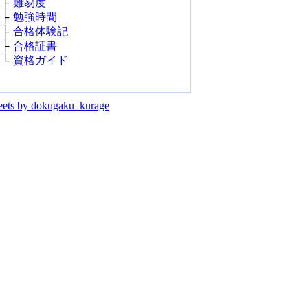
├
難易度
├
勉強時間
├
合格体験記
├
合格証書
└
資格ガイド
ets by dokugaku_kurage