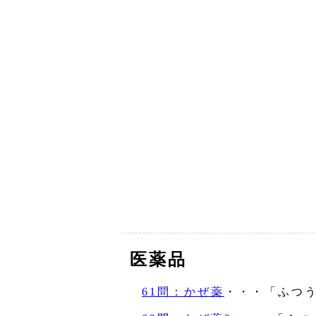
医薬品
61問：かぜ薬
・・・「ふつ