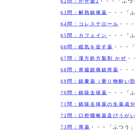
62問：かぜ薬2
・・・「ふつ
63問：解熱鎮痛薬
・・・「
64問：コレステロール
・・
65問：カフェイン
・・・「
66問：眠気を促す薬
・・・
67問：漢方処方製剤 かぜ
・
68問：胃腸鎮痛鎮痙薬
・・
69問：鎮暈薬（乗り物酔い
70問：鎮咳去痰薬
・・・「
71問：鎮咳去痰薬の生薬成
72問：口腔咽喉薬及びうが
73問：胃薬
・・・「ふつう