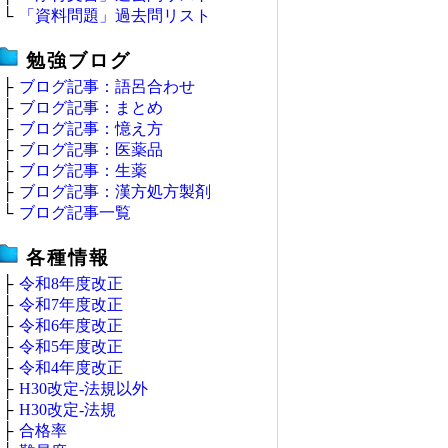
└
「資料問題」過去問リスト
勉強ブログ
├
ブログ記事：語呂合わせ
├
ブログ記事：まとめ
├
ブログ記事：憶え方
├
ブログ記事：医薬品
├
ブログ記事：生薬
├
ブログ記事：漢方処方製剤
└
ブログ記事一覧
各種情報
├
令和8年度改正
├
令和7年度改正
├
令和6年度改正
├
令和5年度改正
├
令和4年度改正
├
H30改定‐法規以外
├
H30改定‐法規
├
合格率