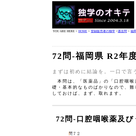
YOU ARE HERE >
HOME
>
登録販売者の独学
>
過去問
>
福
72問‐福岡県 R2
まずは初めに結論を。一口で言
本問は、「医薬品」の「口腔咽喉
礎・基本的なものばかりなので、難
しておけば、まず、取れます。
72問‐口腔咽喉薬及