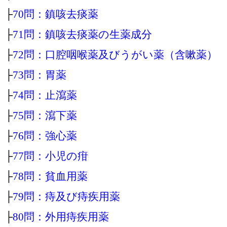
├
70問：鎮咳去痰薬
├
71問：鎮咳去痰薬の生薬成分
├
72問：口腔咽喉薬及びうがい薬（含嗽薬）
├
73問：胃薬
├
74問：止瀉薬
├
75問：瀉下薬
├
76問：強心薬
├
77問：小児の疳
├
78問：貧血用薬
├
79問：痔及び痔疾用薬
├
80問：外用痔疾用薬