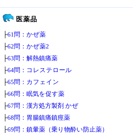
医薬品
├
61問：かぜ薬
├
62問：かぜ薬2
├
63問：解熱鎮痛薬
├
64問：コレステロール
├
65問：カフェイン
├
66問：眠気を促す薬
├
67問：漢方処方製剤 かぜ
├
68問：胃腸鎮痛鎮痙薬
├
69問：鎮暈薬（乗り物酔い防止薬）