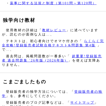
・
薬事に関する法規と制度（第101問～第120問）
独学向け教材
使用教材の詳細は「
教材レビュー
」に述べています
が、読むのが面倒な人は…、
テキストは、初心者向けでオマケ付きの「
らくらく完
全攻略!登録販売者試験合格テキスト&問題集 第4版
」
で…、
過去問は、掲載問題数が一番多い「
超重要!登録販売
者 過去問題集 '26年版 (2026年版)
」を使えば支障あ
りません。
こまごましたもの
登録販売者の独学方法については、「
登録販売者の独
学
」を、参考にしてください。
登録販売者のブログ記事などは、「
サイトマップ
」