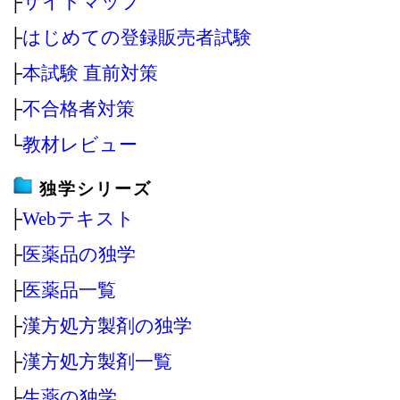
├
サイトマップ
├
はじめての登録販売者試験
├
本試験 直前対策
├
不合格者対策
└
教材レビュー
独学シリーズ
├
Webテキスト
├
医薬品の独学
├
医薬品一覧
├
漢方処方製剤の独学
├
漢方処方製剤一覧
├
生薬の独学