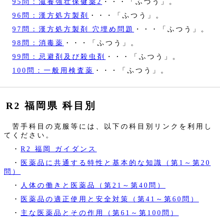
95問：滋養強壮保健薬2
・・・「ふつう」。
96問：漢方処方製剤
・・・「ふつう」。
97問：漢方処方製剤 穴埋め問題
・・・「ふつう」。
98問：消毒薬
・・・「ふつう」。
99問：忌避剤及び殺虫剤
・・・「ふつう」。
100問：一般用検査薬
・・・「ふつう」。
R2 福岡県 科目別
苦手科目の克服等には、以下の科目別リンクを利用し
てください。
・
R2 福岡 ガイダンス
・
医薬品に共通する特性と基本的な知識（第1～第20
問）
・
人体の働きと医薬品（第21～第40問）
・
医薬品の適正使用と安全対策（第41～第60問）
・
主な医薬品とその作用（第61～第100問）