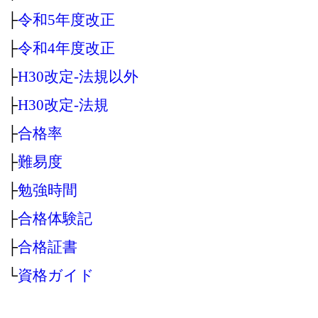
├
令和5年度改正
├
令和4年度改正
├
H30改定‐法規以外
├
H30改定‐法規
├
合格率
├
難易度
├
勉強時間
├
合格体験記
├
合格証書
└
資格ガイド