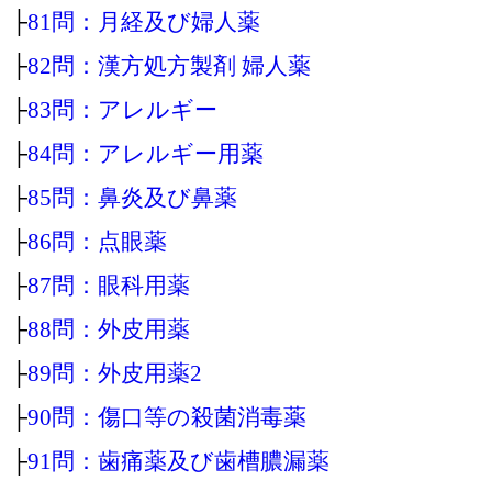
├
81問：月経及び婦人薬
├
82問：漢方処方製剤 婦人薬
├
83問：アレルギー
├
84問：アレルギー用薬
├
85問：鼻炎及び鼻薬
├
86問：点眼薬
├
87問：眼科用薬
├
88問：外皮用薬
├
89問：外皮用薬2
├
90問：傷口等の殺菌消毒薬
├
91問：歯痛薬及び歯槽膿漏薬