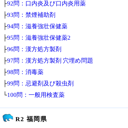
├
92問：口内炎及び口内炎用薬
├
93問：禁煙補助剤
├
94問：滋養強壮保健薬
├
95問：滋養強壮保健薬2
├
96問：漢方処方製剤
├
97問：漢方処方製剤 穴埋め問題
├
98問：消毒薬
├
99問：忌避剤及び殺虫剤
└
100問：一般用検査薬
R2 福岡県