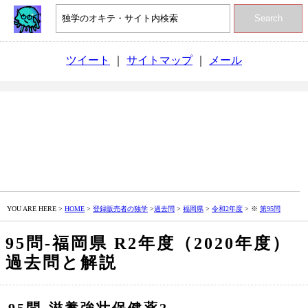
Search
ツイート
｜
サイトマップ
｜
メール
YOU ARE HERE >
HOME
>
登録販売者の独学
>
過去問
>
福岡県
>
令和2年度
> ※
第95問
95問‐福岡県 R2年度（2020年度）
過去問と解説