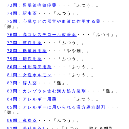
73問：胃腸鎮痛鎮痙薬
・・・「ふつう」。
74問：駆虫薬
・・・「ふつう」。
75問：心臓などの器官や血液に作用する薬
・・・
「難」。
76問：高コレステロール改善薬
・・・「ふつう」。
77問：貧血用薬
・・・「ふつう」。
78問：循環器用薬
・・・「やや難」。
79問：痔疾用薬
・・・「ふつう」。
80問：外用痔疾用薬
・・・「ふつう」。
81問：女性ホルモン
・・・「ふつう」。
82問：婦人薬
・・・「難」。
83問：カンゾウを含む漢方処方製剤
・・・「難」。
84問：アレルギー用薬
・・・「ふつう」。
85問：アレルギーに用いられる漢方処方製剤
・・・
「難」。
86問：鼻炎薬
・・・「ふつう」。
87問：眼科用薬1
・・・「ふつう」。取れる問題。