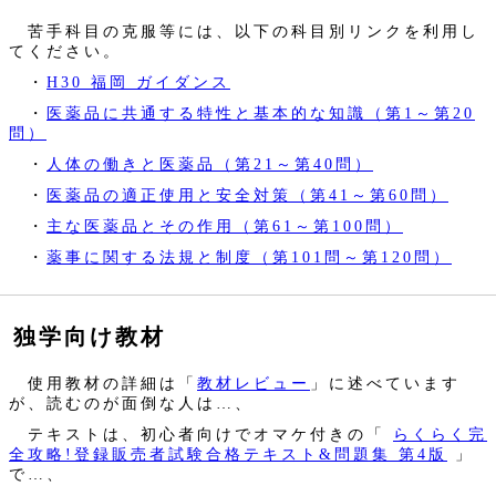
苦手科目の克服等には、以下の科目別リンクを利用し
てください。
・
H30 福岡 ガイダンス
・
医薬品に共通する特性と基本的な知識（第1～第20
問）
・
人体の働きと医薬品（第21～第40問）
・
医薬品の適正使用と安全対策（第41～第60問）
・
主な医薬品とその作用（第61～第100問）
・
薬事に関する法規と制度（第101問～第120問）
独学向け教材
使用教材の詳細は「
教材レビュー
」に述べています
が、読むのが面倒な人は…、
テキストは、初心者向けでオマケ付きの「
らくらく完
全攻略!登録販売者試験合格テキスト&問題集 第4版
」
で…、