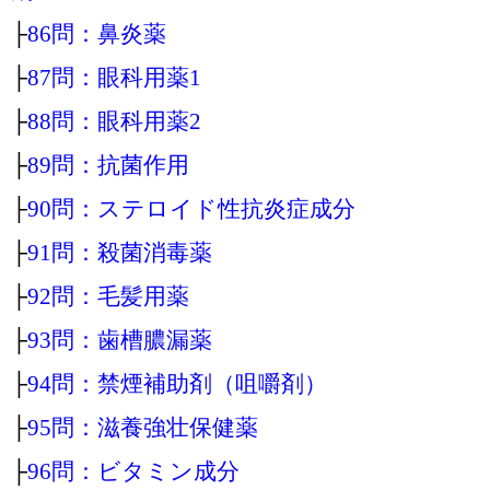
├
86問：鼻炎薬
├
87問：眼科用薬1
├
88問：眼科用薬2
├
89問：抗菌作用
├
90問：ステロイド性抗炎症成分
├
91問：殺菌消毒薬
├
92問：毛髪用薬
├
93問：歯槽膿漏薬
├
94問：禁煙補助剤（咀嚼剤）
├
95問：滋養強壮保健薬
├
96問：ビタミン成分