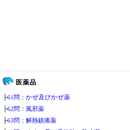
医薬品
├
61問：かぜ及びかぜ薬
├
62問：風邪薬
├
63問：解熱鎮痛薬