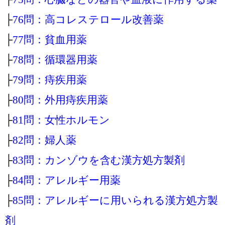
├
76問：高コレステロール改善薬
├
77問：貧血用薬
├
78問：循環器用薬
├
79問：痔疾用薬
├
80問：外用痔疾用薬
├
81問：女性ホルモン
├
82問：婦人薬
├
83問：カンゾウを含む漢方処方製剤
├
84問：アレルギー用薬
├
85問：アレルギーに用いられる漢方処方製
剤