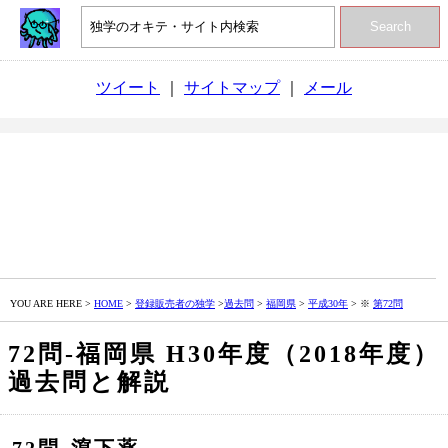
Search
ツイート
｜
サイトマップ
｜
メール
YOU ARE HERE >
HOME
>
登録販売者の独学
>
過去問
>
福岡県
>
平成30年
> ※
第72問
72問‐福岡県 H30年度（2018年度）
過去問と解説