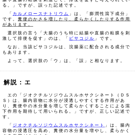
る。」ですが、誤った記述です。
「
カルメロースナトリウム
」は、「膨潤性瀉下成分」
です。
糞便のかさを増したり、柔らかくしたりする作用
があります。
選択肢の言う「大腸のうち特に結腸や直腸の粘膜を刺
激して排便を促す」のは、「
ビサコジル
」です。
なお、当該ビサコジルは、浣腸薬に配合される成分で
もあります。
よって、選択肢の「ウ」は、「誤」と相なります。
解説：エ
エの「ジオクチルソジウムスルホサクシネート（ＤＳ
Ｓ）は、腸内容物に水分が浸透しやすくする作用があ
り、糞便中の水分量を増して柔らかくすることによる瀉
下作用を期待して用いられる。」ですが、正しい記述で
す。
「
ジオクチルソジウムスルホサクシネート
」は、腸内
容物の浸透圧を高め、糞便の水分量を増やし、柔らかく