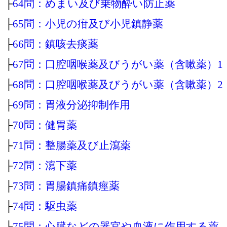
├
64問：めまい及び乗物酔い防止薬
├
65問：小児の疳及び小児鎮静薬
├
66問：鎮咳去痰薬
├
67問：口腔咽喉薬及びうがい薬（含嗽薬）1
├
68問：口腔咽喉薬及びうがい薬（含嗽薬）2
├
69問：胃液分泌抑制作用
├
70問：健胃薬
├
71問：整腸薬及び止瀉薬
├
72問：瀉下薬
├
73問：胃腸鎮痛鎮痙薬
├
74問：駆虫薬
├
75問：心臓などの器官や血液に作用する薬