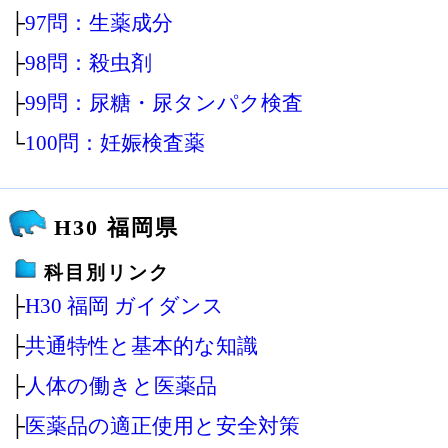
├
97問：生薬成分
├
98問：殺虫剤
├
99問：尿糖・尿タンパク検査
└
100問：妊娠検査薬
H30 福岡県
科目別リンク
├
H30 福岡 ガイダンス
├
共通特性と基本的な知識
├
人体の働きと医薬品
├
医薬品の適正使用と安全対策