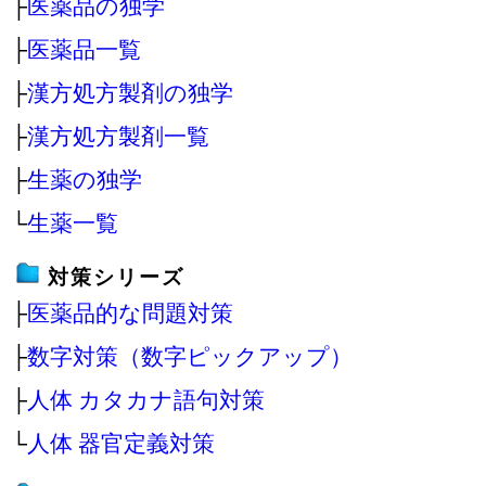
├
医薬品の独学
├
医薬品一覧
├
漢方処方製剤の独学
├
漢方処方製剤一覧
├
生薬の独学
└
生薬一覧
対策シリーズ
├
医薬品的な問題対策
├
数字対策（数字ピックアップ）
├
人体 カタカナ語句対策
└
人体 器官定義対策