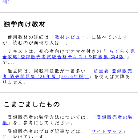
問）
独学向け教材
使用教材の詳細は「
教材レビュー
」に述べています
が、読むのが面倒な人は…、
テキストは、初心者向けでオマケ付きの「
らくらく完
全攻略!登録販売者試験合格テキスト&問題集 第4版
」
で…、
過去問は、掲載問題数が一番多い「
超重要!登録販売
者 過去問題集 '26年版 (2026年版)
」を使えば支障あ
りません。
こまごましたもの
登録販売者の独学方法については、「
登録販売者の独
学
」を、参考にしてください。
登録販売者のブログ記事などは、「
サイトマップ
」
に、挙げています。