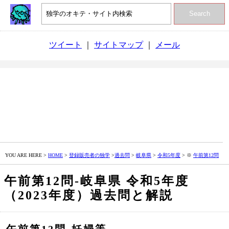
Search
ツイート
｜
サイトマップ
｜
メール
YOU ARE HERE >
HOME
>
登録販売者の独学
>
過去問
>
岐阜県
>
令和5年度
> ※
午前第12問
午前第12問‐岐阜県 令和5年度
（2023年度）過去問と解説