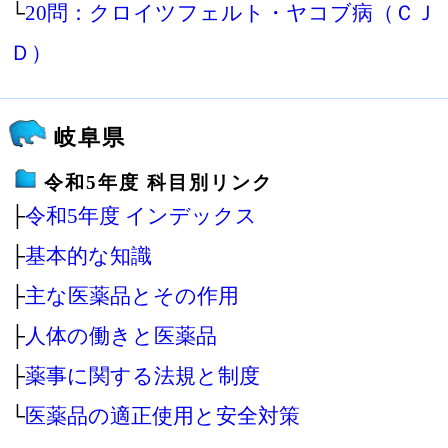
└
20問：クロイツフェルト・ヤコブ病（ＣＪ
Ｄ）
岐阜県
令和5年度 科目別リンク
├
令和5年度 インデックス
├
基本的な知識
├
主な医薬品とその作用
├
人体の働きと医薬品
├
薬事に関する法規と制度
└
医薬品の適正使用と安全対策