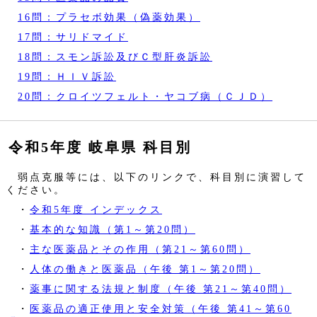
16問：プラセボ効果（偽薬効果）
17問：サリドマイド
18問：スモン訴訟及びＣ型肝炎訴訟
19問：ＨＩＶ訴訟
20問：クロイツフェルト・ヤコブ病（ＣＪＤ）
令和5年度 岐阜県 科目別
弱点克服等には、以下のリンクで、科目別に演習して
ください。
・
令和5年度 インデックス
・
基本的な知識（第1～第20問）
・
主な医薬品とその作用（第21～第60問）
・
人体の働きと医薬品（午後 第1～第20問）
・
薬事に関する法規と制度（午後 第21～第40問）
・
医薬品の適正使用と安全対策（午後 第41～第60