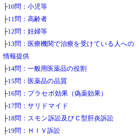
├
10問：小児等
├
11問：高齢者
├
12問：妊婦等
├
13問：医療機関で治療を受けている人への
情報提供
├
14問：一般用医薬品の役割
├
15問：医薬品の品質
├
16問：プラセボ効果（偽薬効果）
├
17問：サリドマイド
├
18問：スモン訴訟及びＣ型肝炎訴訟
├
19問：ＨＩＶ訴訟