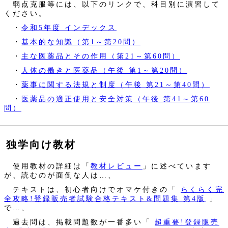
弱点克服等には、以下のリンクで、科目別に演習して
ください。
・
令和5年度 インデックス
・
基本的な知識（第1～第20問）
・
主な医薬品とその作用（第21～第60問）
・
人体の働きと医薬品（午後 第1～第20問）
・
薬事に関する法規と制度（午後 第21～第40問）
・
医薬品の適正使用と安全対策（午後 第41～第60
問）
独学向け教材
使用教材の詳細は「
教材レビュー
」に述べています
が、読むのが面倒な人は…、
テキストは、初心者向けでオマケ付きの「
らくらく完
全攻略!登録販売者試験合格テキスト&問題集 第4版
」
で…、
過去問は、掲載問題数が一番多い「
超重要!登録販売