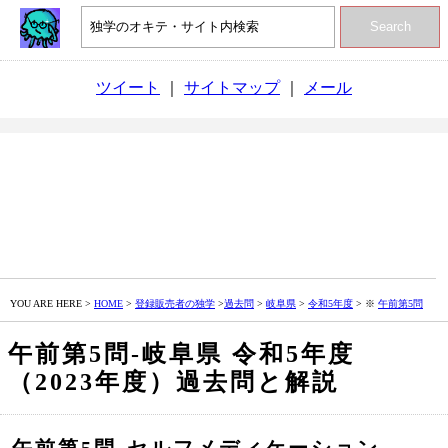
Search
ツイート
｜
サイトマップ
｜
メール
YOU ARE HERE >
HOME
>
登録販売者の独学
>
過去問
>
岐阜県
>
令和5年度
> ※
午前第5問
午前第5問‐岐阜県 令和5年度
（2023年度）過去問と解説