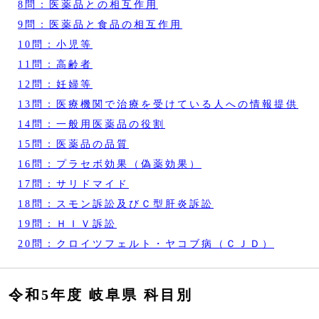
8問：医薬品との相互作用
9問：医薬品と食品の相互作用
10問：小児等
11問：高齢者
12問：妊婦等
13問：医療機関で治療を受けている人への情報提供
14問：一般用医薬品の役割
15問：医薬品の品質
16問：プラセボ効果（偽薬効果）
17問：サリドマイド
18問：スモン訴訟及びＣ型肝炎訴訟
19問：ＨＩＶ訴訟
20問：クロイツフェルト・ヤコブ病（ＣＪＤ）
令和5年度 岐阜県 科目別