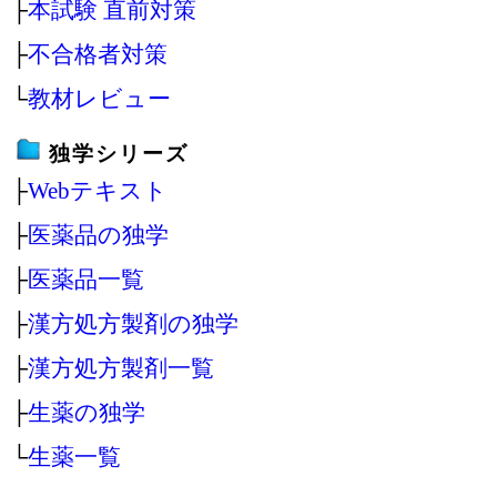
├
本試験 直前対策
├
不合格者対策
└
教材レビュー
独学シリーズ
├
Webテキスト
├
医薬品の独学
├
医薬品一覧
├
漢方処方製剤の独学
├
漢方処方製剤一覧
├
生薬の独学
└
生薬一覧