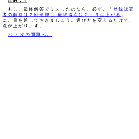
正解：4
もし、最終解答でミスったのなら、必ず、「
登録販売
者の解答は２回念押し‐最終得点は２～３点上がる
」
に、目を通しておきましょう。選び方を変えるだけで、
点が上がります。
>>> 次の問題へ。