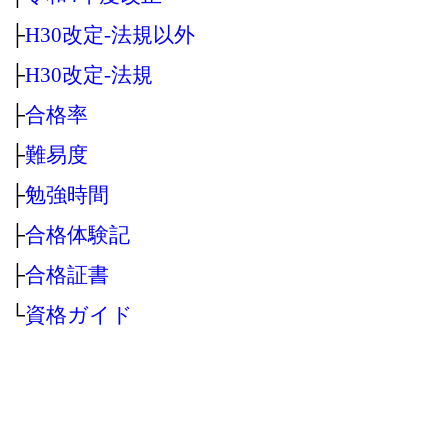
├
H30改定‐法規以外
├
H30改定‐法規
├
合格率
├
難易度
├
勉強時間
├
合格体験記
├
合格証書
└
資格ガイド