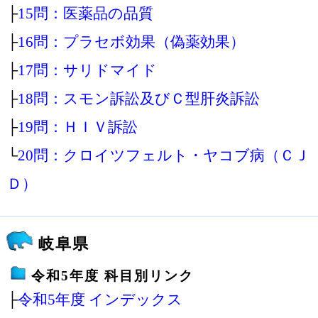
├
15問：医薬品の品質
├
16問：プラセボ効果（偽薬効果）
├
17問：サリドマイド
├
18問：スモン訴訟及びＣ型肝炎訴訟
├
19問：ＨＩＶ訴訟
└
20問：クロイツフェルト・ヤコブ病（ＣＪ
Ｄ）
岐阜県
令和5年度 科目別リンク
├
令和5年度 インデックス