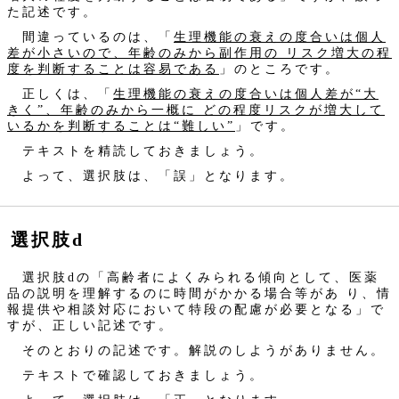
た記述です。
間違っているのは、「
生理機能の衰えの度合いは個人
差が小さいので、年齢のみから副作用の リスク増大の程
度を判断することは容易である
」のところです。
正しくは、「
生理機能の衰えの度合いは個人差が“大
きく”、年齢のみから一概に どの程度リスクが増大して
いるかを判断することは“難しい”
」です。
テキストを精読しておきましょう。
よって、選択肢は、「誤」となります。
選択肢d
選択肢dの「高齢者によくみられる傾向として、医薬
品の説明を理解するのに時間がかかる場合等があ り、情
報提供や相談対応において特段の配慮が必要となる」で
すが、正しい記述です。
そのとおりの記述です。解説のしようがありません。
テキストで確認しておきましょう。