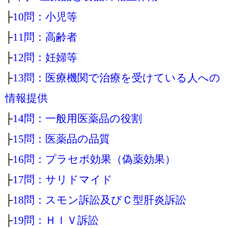
├
10問：小児等
├
11問：高齢者
├
12問：妊婦等
├
13問：医療機関で治療を受けている人への
情報提供
├
14問：一般用医薬品の役割
├
15問：医薬品の品質
├
16問：プラセボ効果（偽薬効果）
├
17問：サリドマイド
├
18問：スモン訴訟及びＣ型肝炎訴訟
├
19問：ＨＩＶ訴訟