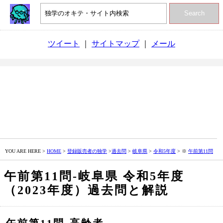
Search
ツイート
｜
サイトマップ
｜
メール
YOU ARE HERE >
HOME
>
登録販売者の独学
>
過去問
>
岐阜県
>
令和5年度
> ※
午前第11問
午前第11問‐岐阜県 令和5年度
（2023年度）過去問と解説