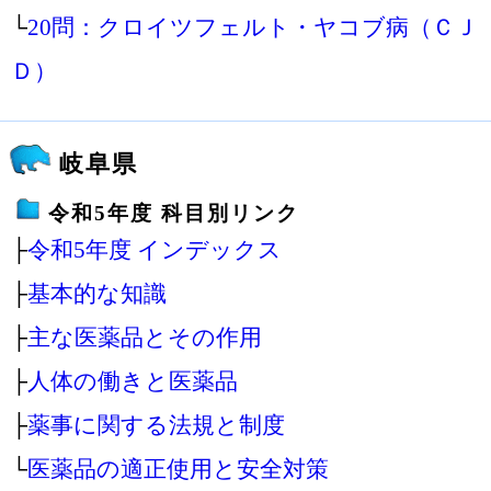
└
20問：クロイツフェルト・ヤコブ病（ＣＪ
Ｄ）
岐阜県
令和5年度 科目別リンク
├
令和5年度 インデックス
├
基本的な知識
├
主な医薬品とその作用
├
人体の働きと医薬品
├
薬事に関する法規と制度
└
医薬品の適正使用と安全対策