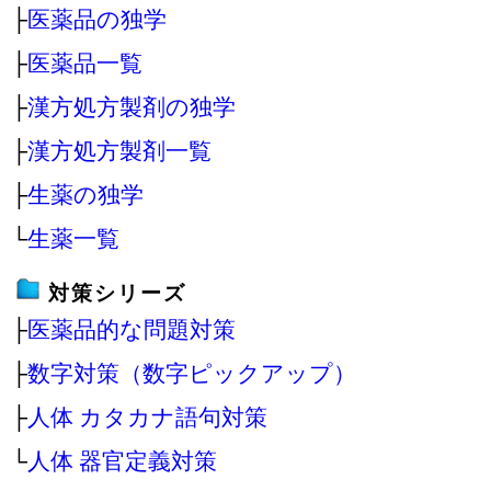
├
医薬品の独学
├
医薬品一覧
├
漢方処方製剤の独学
├
漢方処方製剤一覧
├
生薬の独学
└
生薬一覧
対策シリーズ
├
医薬品的な問題対策
├
数字対策（数字ピックアップ）
├
人体 カタカナ語句対策
└
人体 器官定義対策