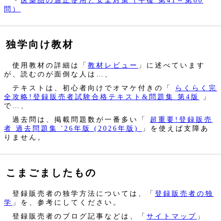
・
医薬品の適正使用と安全対策（午後 第41～第60
問）
独学向け教材
使用教材の詳細は「
教材レビュー
」に述べています
が、読むのが面倒な人は…、
テキストは、初心者向けでオマケ付きの「
らくらく完
全攻略!登録販売者試験合格テキスト&問題集 第4版
」
で…、
過去問は、掲載問題数が一番多い「
超重要!登録販売
者 過去問題集 '26年版 (2026年版)
」を使えば支障あ
りません。
こまごましたもの
登録販売者の独学方法については、「
登録販売者の独
学
」を、参考にしてください。
登録販売者のブログ記事などは、「
サイトマップ
」