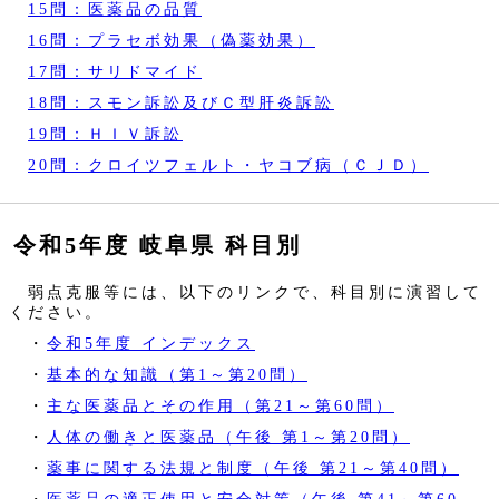
15問：医薬品の品質
16問：プラセボ効果（偽薬効果）
17問：サリドマイド
18問：スモン訴訟及びＣ型肝炎訴訟
19問：ＨＩＶ訴訟
20問：クロイツフェルト・ヤコブ病（ＣＪＤ）
令和5年度 岐阜県 科目別
弱点克服等には、以下のリンクで、科目別に演習して
ください。
・
令和5年度 インデックス
・
基本的な知識（第1～第20問）
・
主な医薬品とその作用（第21～第60問）
・
人体の働きと医薬品（午後 第1～第20問）
・
薬事に関する法規と制度（午後 第21～第40問）