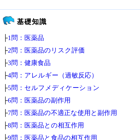
基礎知識
├
1問：医薬品
├
2問：医薬品のリスク評価
├
3問：健康食品
├
4問：アレルギー（過敏反応）
├
5問：セルフメディケーション
├
6問：医薬品の副作用
├
7問：医薬品の不適正な使用と副作用
├
8問：医薬品との相互作用
├
9問：医薬品と食品の相互作用