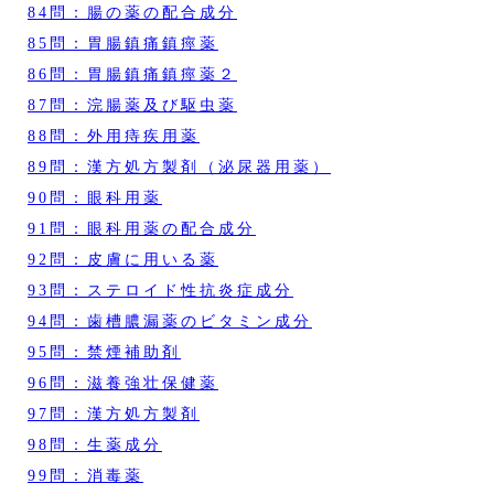
84問：腸の薬の配合成分
85問：胃腸鎮痛鎮痙薬
86問：胃腸鎮痛鎮痙薬２
87問：浣腸薬及び駆虫薬
88問：外用痔疾用薬
89問：漢方処方製剤（泌尿器用薬）
90問：眼科用薬
91問：眼科用薬の配合成分
92問：皮膚に用いる薬
93問：ステロイド性抗炎症成分
94問：歯槽膿漏薬のビタミン成分
95問：禁煙補助剤
96問：滋養強壮保健薬
97問：漢方処方製剤
98問：生薬成分
99問：消毒薬