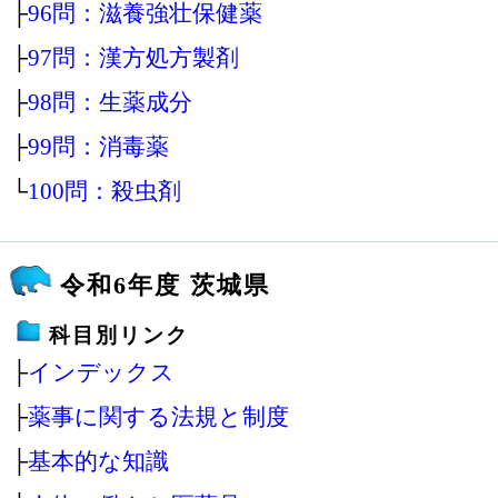
├
96問：滋養強壮保健薬
├
97問：漢方処方製剤
├
98問：生薬成分
├
99問：消毒薬
└
100問：殺虫剤
令和6年度 茨城県
科目別リンク
├
インデックス
├
薬事に関する法規と制度
├
基本的な知識