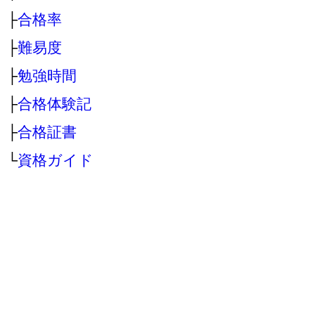
├
合格率
├
難易度
├
勉強時間
├
合格体験記
├
合格証書
└
資格ガイド