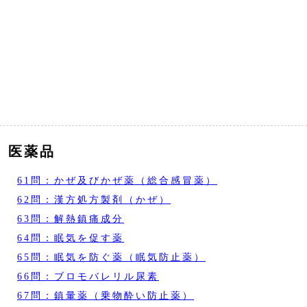
医薬品
61問：かぜ及びかぜ薬（総合感冒薬）
62問：漢方処方製剤（かぜ）
63問：解熱鎮痛成分
64問：眠気を促す薬
65問：眠気を防ぐ薬（眠気防止薬）
66問：ブロモバレリル尿素
67問：鎮暈薬（乗物酔い防止薬）