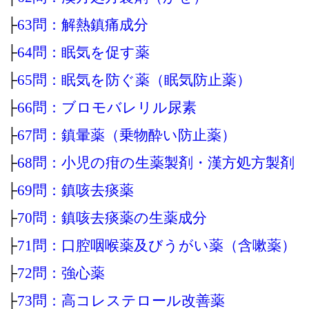
├
63問：解熱鎮痛成分
├
64問：眠気を促す薬
├
65問：眠気を防ぐ薬（眠気防止薬）
├
66問：ブロモバレリル尿素
├
67問：鎮暈薬（乗物酔い防止薬）
├
68問：小児の疳の生薬製剤・漢方処方製剤
├
69問：鎮咳去痰薬
├
70問：鎮咳去痰薬の生薬成分
├
71問：口腔咽喉薬及びうがい薬（含嗽薬）
├
72問：強心薬
├
73問：高コレステロール改善薬