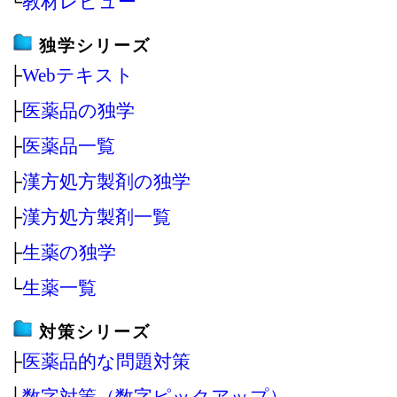
└
教材レビュー
独学シリーズ
├
Webテキスト
├
医薬品の独学
├
医薬品一覧
├
漢方処方製剤の独学
├
漢方処方製剤一覧
├
生薬の独学
└
生薬一覧
対策シリーズ
├
医薬品的な問題対策
├
数字対策（数字ピックアップ）