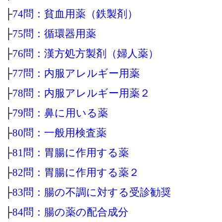
├
74問：貧血用薬（鉄製剤）
├
75問：循環器用薬
├
76問：漢方処方製剤（婦人薬）
├
77問：内服アレルギー用薬
├
78問：内服アレルギー用薬２
├
79問：鼻に用いる薬
├
80問：一般用検査薬
├
81問：胃腸に作用する薬
├
82問：胃腸に作用する薬２
├
83問：腸の不調に対する受診勧奨
├
84問：腸の薬の配合成分