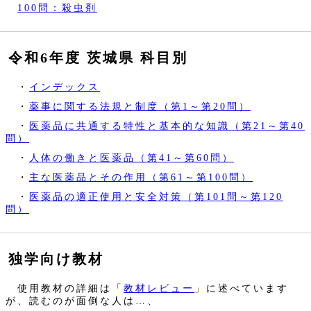
100問：殺虫剤
令和6年度 茨城県 科目別
・
インデックス
・
薬事に関する法規と制度（第1～第20問）
・
医薬品に共通する特性と基本的な知識（第21～第40
問）
・
人体の働きと医薬品（第41～第60問）
・
主な医薬品とその作用（第61～第100問）
・
医薬品の適正使用と安全対策（第101問～第120
問）
独学向け教材
使用教材の詳細は「
教材レビュー
」に述べています
が、読むのが面倒な人は…、