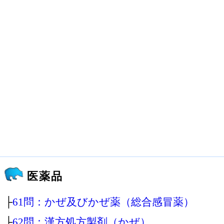
医薬品
├
61問：かぜ及びかぜ薬（総合感冒薬）
├
62問：漢方処方製剤（かぜ）