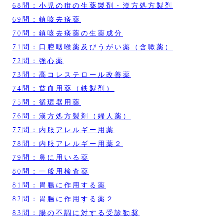
68問：小児の疳の生薬製剤・漢方処方製剤
69問：鎮咳去痰薬
70問：鎮咳去痰薬の生薬成分
71問：口腔咽喉薬及びうがい薬（含嗽薬）
72問：強心薬
73問：高コレステロール改善薬
74問：貧血用薬（鉄製剤）
75問：循環器用薬
76問：漢方処方製剤（婦人薬）
77問：内服アレルギー用薬
78問：内服アレルギー用薬２
79問：鼻に用いる薬
80問：一般用検査薬
81問：胃腸に作用する薬
82問：胃腸に作用する薬２
83問：腸の不調に対する受診勧奨