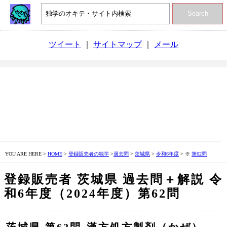
Search
ツイート
｜
サイトマップ
｜
メール
YOU ARE HERE >
HOME
>
登録販売者の独学
>
過去問
>
茨城県
>
令和6年度
> ※
第62問
登録販売者 茨城県 過去問＋解説 令
和6年度（2024年度）第62問