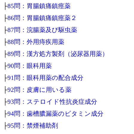
├
85問：胃腸鎮痛鎮痙薬
├
86問：胃腸鎮痛鎮痙薬２
├
87問：浣腸薬及び駆虫薬
├
88問：外用痔疾用薬
├
89問：漢方処方製剤（泌尿器用薬）
├
90問：眼科用薬
├
91問：眼科用薬の配合成分
├
92問：皮膚に用いる薬
├
93問：ステロイド性抗炎症成分
├
94問：歯槽膿漏薬のビタミン成分
├
95問：禁煙補助剤